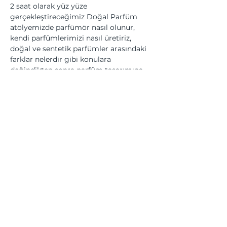
2 saat olarak yüz yüze 
gerçekleştireceğimiz Doğal Parfüm 
atölyemizde parfümör nasıl olunur, 
kendi parfümlerimizi nasıl üretiriz, 
doğal ve sentetik parfümler arasındaki 
farklar nelerdir gibi konulara 
değindikten sonra parfüm tasarımına 
giriş yapıyor, parfüm tasarımının temel 
kavram, prensip ve metodolojilerinin 
üzerinden geçtikten sonra kendi yağ 
bazlı ve alkol bazlı parfümlerimizi 
üretiyoruz.
Bu Etkinliği Paylaş
Üyesi olduğumuz kurumlar... | We are a member of...