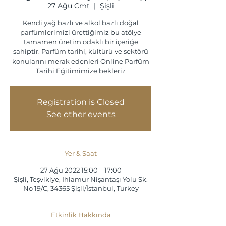
27 Ağu Cmt
  |  
Şişli
Kendi yağ bazlı ve alkol bazlı doğal
parfümlerimizi ürettiğimiz bu atölye
tamamen üretim odaklı bir içeriğe
sahiptir. Parfüm tarihi, kültürü ve sektörü
konularını merak edenleri Online Parfüm
Tarihi Eğitimimize bekleriz
Registration is Closed
See other events
Yer & Saat
27 Ağu 2022 15:00 – 17:00
Şişli, Teşvikiye, Ihlamur Nişantaşı Yolu Sk.
No 19/C, 34365 Şişli/İstanbul, Turkey
Etkinlik Hakkında