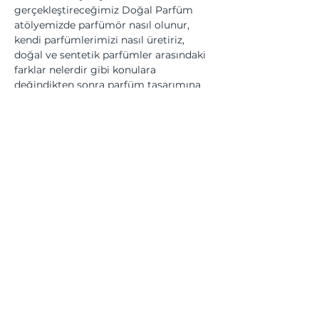
gerçekleştireceğimiz Doğal Parfüm 
atölyemizde parfümör nasıl olunur, 
kendi parfümlerimizi nasıl üretiriz, 
doğal ve sentetik parfümler arasındaki 
farklar nelerdir gibi konulara 
değindikten sonra parfüm tasarımına 
giriş yapıyor, parfüm tasarımının temel 
kavram, prensip ve metodolojilerinin 
üzerinden geçtikten sonra kendi yağ 
bazlı ve alkol bazlı parfümlerimizi 
üretiyoruz.
Bu Etkinliği Paylaş
Üyesi olduğumuz kurumlar... | We are a member of...