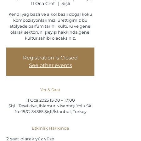
11 Oca Cmt
  |  
Şişli
Kendi yağ bazlı ve alkol bazlı doğal koku
kompozisyonlarımızı ürettiğimiz bu
atölyede parfüm tarihi, kültürü ve genel
olarak sektörün işleyişi hakkında genel
kültür sahibi olacaksınız.
Registration is Closed
See other events
Yer & Saat
11 Oca 2025 15:00 – 17:00
Şişli, Teşvikiye, Ihlamur Nişantaşı Yolu Sk.
No 19/C, 34365 Şişli/İstanbul, Turkey
Etkinlik Hakkında
2 saat olarak yüz yüze 