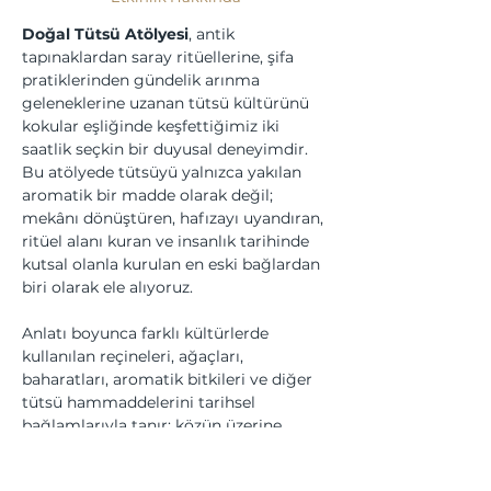
Doğal Tütsü Atölyesi
, antik 
tapınaklardan saray ritüellerine, şifa 
pratiklerinden gündelik arınma 
geleneklerine uzanan tütsü kültürünü 
kokular eşliğinde keşfettiğimiz iki 
saatlik seçkin bir duyusal deneyimdir. 
Bu atölyede tütsüyü yalnızca yakılan 
aromatik bir madde olarak değil; 
mekânı dönüştüren, hafızayı uyandıran, 
ritüel alanı kuran ve insanlık tarihinde 
kutsal olanla kurulan en eski bağlardan 
biri olarak ele alıyoruz.
Anlatı boyunca farklı kültürlerde 
kullanılan reçineleri, ağaçları, 
baharatları, aromatik bitkileri ve diğer 
tütsü hammaddelerini tarihsel 
bağlamlarıyla tanır; közün üzerine 
deneyimleyerek kokunun tıp, ritüel, 
arınma ve estetikle kurduğu zarif 