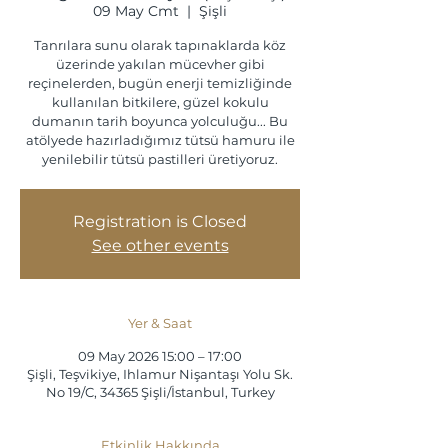
09 May Cmt
  |  
Şişli
Tanrılara sunu olarak tapınaklarda köz
üzerinde yakılan mücevher gibi
reçinelerden, bugün enerji temizliğinde
kullanılan bitkilere, güzel kokulu
dumanın tarih boyunca yolculuğu... Bu
atölyede hazırladığımız tütsü hamuru ile
yenilebilir tütsü pastilleri üretiyoruz.
Registration is Closed
See other events
Yer & Saat
09 May 2026 15:00 – 17:00
Şişli, Teşvikiye, Ihlamur Nişantaşı Yolu Sk.
No 19/C, 34365 Şişli/İstanbul, Turkey
Etkinlik Hakkında