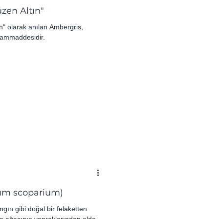
zen Altın"
ın" olarak anılan Ambergris,
 hammaddesidir.
um scoparium)
ın gibi doğal bir felaketten