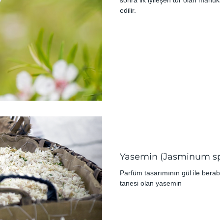
sonra ilk iyileşen tür olan mānu
edilir.
Yasemin (Jasminum spp
Parfüm tasarımının gül ile berab
tanesi olan yasemin