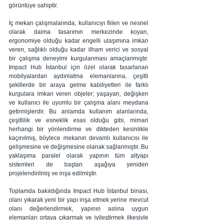
görüntüye sahiptir.
İç mekan çalışmalarında; kullanıcıyı fiilen ve nesnel 
olarak daima tasarımın merkezinde koyan, 
ergonomiye olduğu kadar engelli ulaşımına imkan 
veren, sağlıklı olduğu kadar ilham verici ve sosyal 
bir çalışma deneyimi kurgulanması amaçlanmıştır. 
Impact Hub İstanbul için özel olarak tasarlanan 
mobilyalardan aydınlatma elemanlarına, çeşitli 
şekillerde bir araya gelme kabiliyetleri ile farklı 
kurgulara imkan veren objeler; yaşayan, değişken 
ve kullanıcı ile uyumlu bir çalışma alanı meydana 
getirmişlerdir. Bu anlamda kullanım alanlarında, 
çeşitlilik ve esneklik esas olduğu gibi, mimari 
herhangi bir yönlendirme ve dikteden kesinlikle 
kaçınılmış, böylece mekanın devamlı kullanıcısı ile 
gelişmesine ve değişmesine olanak sağlanmıştır. Bu 
yaklaşıma paralel olarak yapının tüm altyapı 
sistemleri de baştan aşağıya yeniden 
projelendirilmiş ve inşa edilmiştir.
Toplamda bakıldığında Impact Hub İstanbul binası, 
olanı yıkarak yeni bir yapı inşa etmek yerine mevcut 
olanı değerlendirmek, yapının aslına uygun 
elemanları ortaya çıkarmak ve iyileştirmek ilkesiyle 