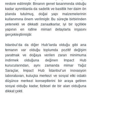
restore edilmiştir. Binanın genel tasarımında olduğu 
kadar ayrıntılarda da sadelik ve basitlik her daim ön 
planda tutulmuş, doğal yapı malzemelerinin 
kullanımına önem verilmiştir. Bu süreçte birbirinden 
yetenekli ve dikkatli zanaatkarlar, iyi bir işçilikle 
yapının en rafine mimari detaylarla inşasını 
gerçekleştirmiştir.
Istanbul’da da diğer Hub’larda olduğu gibi ana 
temanın var olduğu toplumda pozitif değişim 
yaratmak ve doğaya verilen zararı minimuma 
indirmek olduğuna değinen Impact Hub 
kurucularından, aynı zamanda mimar Yağız 
Saraçlar, Impact Hub İstanbul’un inovasyon 
laboratuvarı, kuluçka merkezi ve sosyal etki odaklı 
düşünce merkezi konseptlerini bir araya getiren 
sosyal olduğu kadar, fiziksel de bir alan olduğuna 
dikkat çekti.