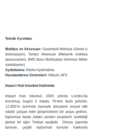
Teknik Ayrıntılar
Mobilya ve Aksesuar:
 Guventurk Mobilya (Genel ic 
dekorasyon), Tempo Aksesuar (Mekanik mobilya 
aksesuarlari), BMS Buro Mobilyalari (Herman Miller 
sandalyeler)
Aydınlatma: 
Kitoko Aydinlatma
Havalandırma Sistemleri: 
Hitachi, AFS 
Impact Hub Istanbul Hakkında
Impact Hub Istanbul; 2005 yılında Londra’da 
kurulmuş, bugün 5 kıtada, 70’den fazla şehirde, 
12,000’in üzerinde üyesiyle dünyanın sosyal etki 
odaklı çalışan lider girişimcilerini bir araya getiren, 
toplumsal fayda odaklı yaratıcı projelerin üretildiği 
global bir ağın Türkiye ayağıdır.  Dünya çapında 
tanınan, çeşitli toplumsal konular hakkında 