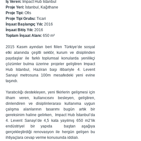
İş Veren:
 Impact Hub İstanbul
Proje Yeri: 
İstanbul, Kağıthane
Proje Tipi: 
Ofis
Proje Tipi Grubu: 
Ticari
İnşaat Başlangıç Yılı: 
2016
İnşaat Bitiş Yılı:
 2016
Toplam İnşaat Alanı:
 650 m²
2015 Kasım ayından beri fiilen Türkiye’de sosyal 
etki alanında çeşitli sektör, kurum ve disiplinden 
paydaşlar ile farklı toplumsal konularda yenilikçi 
çözümler bulma üzerine projeler geliştiren Impact 
Hub Istanbul, Haziran başı itibariyle 4. Levent 
Sanayi metrosuna 100m mesafedeki yeni evine 
taşındı.
Yaratıcılığı destekleyen, yeni fikirlerin gelişmesi için 
ilham veren, kullanıcısını besleyen, geliştiren, 
dinlendiren ve disiplinlerarası kullanıma uygun 
çalışma alanlarının tasarımı bugün artık bir 
gereksinim haline gelirken,  Impact Hub İstanbul’da 
4. Levent Sanayi’de 4,5 kata yayılmış 650 m2’lik 
endüstriyel bir yapıda  baştan aşağıya 
gerçekleştirdiği renovasyon ile hergün gelişen bu 
ihtiyaçlara cevap verme konusunda iddialı.