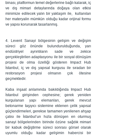
binası, platformun temel değerlerine bağlı kalarak, iç 
ve dış mimari detaylarında doğaya olan etkisi 
minimize edilecek yalın bir yaklaşım ile,  kullanılan 
her materyalin mümkün olduğu kadar orijinal formu 
ve yapısı korunarak tasarlanmış.
4. Levent Sanayi bölgesinin gelişim ve değişim 
süreci göz önünde bulundurulduğunda, yarı 
endüstriyel ayrıntıların sade ve zekice 
gerçekleştirilen adaptasyonu ile bir sosyal dönüşüm 
projesi de olma özelliği gösteren Impact Hub 
İstanbul, iç ve dış yapısal kurgusu ile sıradan bir 
restorasyon projesi olmanın çok ötesine 
geçmektedir.
Kaba inşaat anlamında bakıldığında Impact Hub 
İstanbul girişinden cephesine; gerek yeniden 
kurgulanan yapı elemanları, gerek mevcut 
betonarme taşıyıcı sistemine eklenen çelik yapısal 
güçlendirmeleri, gerekse tamamen yenilenen ahşap 
çatısı ile İstanbul’un hızla dönüşen en oturmuş 
sanayi bölgelerinden birinde özüne sağdık mimari 
bir kabuk değiştirme süreci sonrası görsel olarak 
uyumlu olduğu kadar gelişimin habercisi bir 