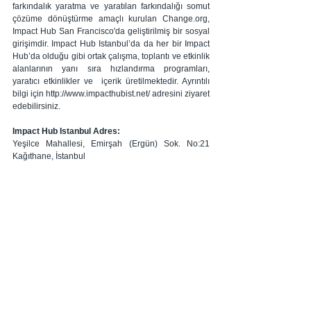
farkındalık yaratma ve yaratılan farkındalığı somut 
çözüme dönüştürme amaçlı kurulan Change.org, 
Impact Hub San Francisco'da geliştirilmiş bir sosyal 
girişimdir. Impact Hub Istanbul’da da her bir Impact 
Hub’da olduğu gibi ortak çalışma, toplantı ve etkinlik 
alanlarının yanı sıra hızlandırma programları, 
yaratıcı etkinlikler ve  içerik üretilmektedir. Ayrıntılı 
bilgi için http://www.impacthubist.net/ adresini ziyaret 
edebilirsiniz.    
Impact Hub Istanbul Adres:
Yeşilce Mahallesi, Emirşah (Ergün) Sok. No:21 
Kağıthane, İstanbul