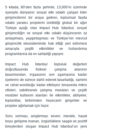
5 kıtada, 80’den fazla şehirde, 13,000’in üzerinde 
üyesiyle dünyanın sosyal etki odaklı çalışan lider 
girişimcilerini bir araya getiren, toplumsal fayda 
odaklı yaratıcı projelerin üretildiği global bir ağın 
Türkiye ayağı olan Impact Hub İstanbul, sosyal 
girişimciliğin ve sosyal etki odaklı düşüncenin iyi 
anlaşılması, yaygınlaşması ve Türkiye’nin mevcut 
girişimcilik ekosisteminde hak ettiği yeri edinmesi 
amacıyla çeşitli etkinlikler ve hızlandırma 
programlarına da ev sahipliği yapıyor.
Impact Hub İstanbul topluluk değerleri 
doğrultusunda fiziksel çalışma alanının 
tasarımından, inşaasının son aşamasına kadar 
üyelerini de sürece dahil ederek tasarladığı, samimi 
ve rahat woolduğu kadar etkileyici binasında mikro 
ofisleri, sabit/esnek çalışma masaları ve çeşitli 
modüler kullanım alanları ile etkinlikler, atölyeler, 
toplantılar, birbirinden heyecanlı girişimler ve 
projeler ağırlamak için hazır.
Soru sormayı, araştırmayı seven, meraklı, hayat 
boyu gelişime inanan, özgürlüklere saygılı ve pozitif 
bireylerden oluşan Impact Hub Istanbul’un yeni 