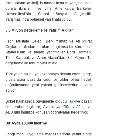
start-upların katıldığı iş modeli tasarım yarışmasında 
dünya ikincisi  ve yine Amerika’da Berkeley 
Üniversitesi’nin Global Sosyal Girişimcilik 
Yarışması’nda bölgesel yarı finalist oldu.  
3.5 Milyon Değerleme İle Yatırım Aldılar
Fatih Mustafa Çelebi, Berk Yılmaz ve Ali Murat 
Ceylan tarafından kurulan Longi kısa bir süre önce 
StartersHub ve melek yatırımcılar Ebru Dorman, 
Tülin Karabük ve Alper Akcan’dan 3,5 Milyon TL 
değerleme ile tohum yatırım aldı.
Türkiye’de hızla üye kazanmaya devam eden Longi, 
uluslararası pazarda ciddi bir aktör olma hedefi 
doğrultusunda yeni yatırım görüşmelerine devam 
ediyor.
Şirket halihazırda büyümekte olduğu Türkiye pazarı 
ile beraber İngiltere, Avustralya, Güney Afrika ve 
ABD gibi İngilizce konuşan coğrafyaları hedefliyor.  
Bir Ayda 10,000 İndirme
Longi mobil uygulama mağazalarında yerini aldığı 