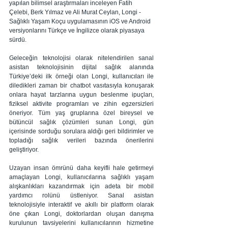
yapılan bilimsel araştırmaları inceleyen Fatih 
Çelebi, Berk Yılmaz ve Ali Murat Ceylan, Longi - 
Sağlıklı Yaşam Koçu uygulamasının iOS ve Android 
versiyonlarını Türkçe ve İngilizce olarak piyasaya 
sürdü.   
Geleceğin teknolojisi olarak nitelendirilen sanal 
asistan teknolojisinin dijital sağlık alanında 
Türkiye’deki ilk örneği olan Longi, kullanıcıları ile 
diledikleri zaman bir chatbot vasıtasıyla konuşarak 
onlara hayat tarzlarına uygun beslenme ipuçları, 
fiziksel aktivite programları ve zihin egzersizleri 
öneriyor. Tüm yaş gruplarına özel bireysel ve 
bütüncül sağlık çözümleri sunan Longi, gün 
içerisinde sorduğu sorulara aldığı geri bildirimler ve 
topladığı sağlık verileri bazında önerilerini 
geliştiriyor.
Uzayan insan ömrünü daha keyifli hale getirmeyi 
amaçlayan Longi, kullanıcılarına sağlıklı yaşam 
alışkanlıkları kazandırmak için adeta bir mobil 
yardımcı rolünü üstleniyor. Sanal asistan 
teknolojisiyle interaktif ve akıllı bir platform olarak 
öne çıkan Longi, doktorlardan oluşan danışma 
kurulunun tavsiyelerini kullanıcılarının hizmetine 