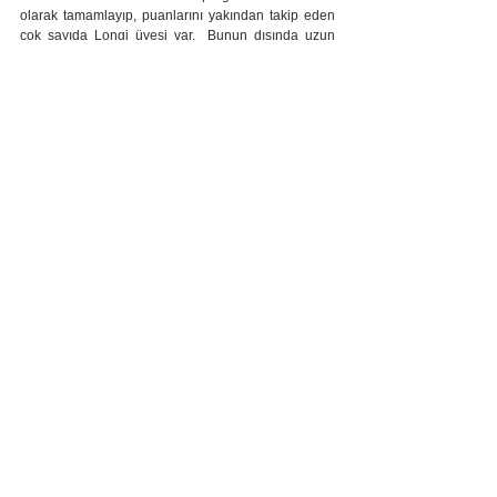
olarak tamamlayıp, puanlarını yakından takip eden 
çok sayıda Longi üyesi var.  Bunun dışında uzun 
süredir üzerinde çalıştığımız; beslenmeden, 
meditasyona iyi yaşama sanatına dair farklı 
konularla ilgili en güncel bilgileri derlediğimiz 
“Keşfet” sayfalarımız kullanıcılarımızın en çok ziyaret 
ettiği özelliklerimiz arasında.” diye ekledi.
#Longi
Hepsini Gör
İlgili Yazılar