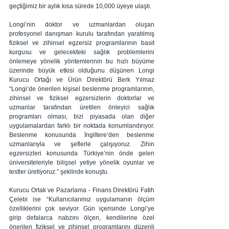
geçtiğimiz bir aylık kısa sürede 10,000 üyeye ulaştı.  
Longi’nin doktor ve uzmanlardan oluşan 
profesyonel danışman kurulu tarafından yaratılmış 
fiziksel ve zihinsel egzersiz programlarının basit 
kurgusu ve gelecekteki sağlık problemlerini 
önlemeye yönelik yöntemlerinin bu hızlı büyüme 
üzerinde büyük etkisi olduğunu düşünen Longi 
Kurucu Ortağı ve Ürün Direktörü Berk Yılmaz 
“Longi’de önerilen kişisel beslenme programlarının, 
zihinsel ve fiziksel egzersizlerin doktorlar ve 
uzmanlar tarafından üretilen önleyici sağlık 
programları olması, bizi piyasada olan diğer 
uygulamalardan farklı bir noktada konumlandırıyor. 
Beslenme konusunda İngiltere’den beslenme 
uzmanlarıyla ve şeflerle çalışıyoruz. Zihin 
egzersizleri konusunda Türkiye’nin önde gelen 
üniversiteleriyle bilişsel yetiye yönelik oyunlar ve 
testler üretiyoruz.” şeklinde konuştu.  
Kurucu Ortak ve Pazarlama - Finans Direktörü Fatih 
Çelebi ise “Kullanıcılarımız uygulamanın ölçüm 
özelliklerini çok seviyor. Gün içerisinde Longi’ye 
girip defalarca nabzını ölçen, kendilerine özel 
önerilen fiziksel ve zihinsel programlarını düzenli 