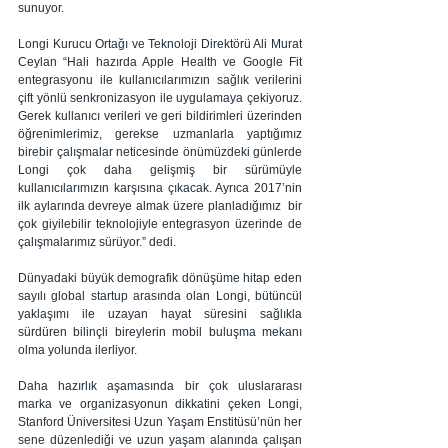
sunuyor.
Longi Kurucu Ortağı ve Teknoloji Direktörü Ali Murat 
Ceylan “Hali hazırda Apple Health ve Google Fit 
entegrasyonu ile kullanıcılarımızın sağlık verilerini 
çift yönlü senkronizasyon ile uygulamaya çekiyoruz. 
Gerek kullanıcı verileri ve geri bildirimleri üzerinden 
öğrenimlerimiz, gerekse uzmanlarla yaptığımız 
birebir çalışmalar neticesinde önümüzdeki günlerde 
Longi çok daha gelişmiş bir sürümüyle 
kullanıcılarımızın karşısına çıkacak. Ayrıca 2017’nin 
ilk aylarında devreye almak üzere planladığımız  bir 
çok giyilebilir teknolojiyle entegrasyon üzerinde de 
çalışmalarımız sürüyor.” dedi.    
Dünyadaki büyük demografik dönüşüme hitap eden 
sayılı global startup arasında olan Longi, bütüncül 
yaklaşımı ile uzayan hayat süresini sağlıkla 
sürdüren bilinçli bireylerin mobil buluşma mekanı 
olma yolunda ilerliyor.  
Daha hazırlık aşamasında bir çok uluslararası 
marka ve organizasyonun dikkatini çeken Longi, 
Stanford Üniversitesi Uzun Yaşam Enstitüsü’nün her 
sene düzenlediği ve uzun yaşam alanında çalışan 