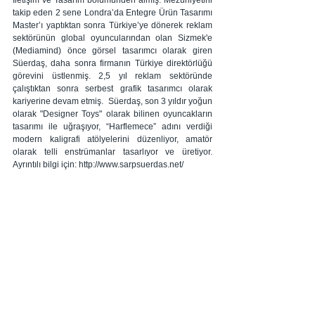
takip eden 2 sene Londra’da Entegre Ürün Tasarımı 
Master’ı yaptıktan sonra Türkiye’ye dönerek reklam 
sektörünün global oyuncularından olan Sizmek'e 
(Mediamind) önce görsel tasarımcı olarak giren 
Süerdaş, daha sonra firmanın Türkiye direktörlüğü 
görevini üstlenmiş. 2,5 yıl reklam sektöründe 
çalıştıktan sonra serbest grafik tasarımcı olarak 
kariyerine devam etmiş.  Süerdaş, son 3 yıldır yoğun 
olarak "Designer Toys" olarak bilinen oyuncakların 
tasarımı ile uğraşıyor, “Harflemece” adını verdiği 
modern kaligrafi atölyelerini düzenliyor, amatör 
olarak telli enstrümanlar tasarlıyor ve üretiyor.  
Ayrıntılı bilgi için: http://www.sarpsuerdas.net/
#KutudaSanatVar
Hepsini Gör
İlgili Yazılar