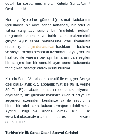
odaklı bir sosyal girişim olan Kutuda Sanat Var 7 
Ocak’ta açıldı!
Her ay üyelerine gönderdiği sanat kutularının 
içerisinden bir adet sanat bahanesi, bir adet el 
ısıtma çalışması, sürpriz bir "mutluluk nedeni", 
rengarenk kalemler ve farklı sanat malzemeleri 
çıkıyor. Aylık sanat bahanesine özel üyelerinin 
ürettiği işleri 
#içimdesanatvar
 hashtagi ile topluyor 
ve sosyal medya hesapları üzerinden paylaşıyor. Bu 
hashtag ile yapılan paylaşımlar arasından seçilen 
bir çalışma ise bir sonraki ayın sanat kutusunda 
“öne çıkan sanatçı” olarak yerini buluyor.
Kutuda Sanat Var, abonelik usulü ile çalışıyor. Açılışa 
özel olarak aylık kutu abonelik fiyatı ise 99 TL yerine 
89 TL. Eğer abone olmadan denemek istiyorum 
diyorsanız, site girişinde karşınıza çıkan “Hediye Et” 
seçeneği üzerinden kendinize ya da sevdiğiniz 
birine bir adet sanat kutusu armağan edebilirsiniz. 
Ayrıntılı bilgi ve abone olmak için  ☛ 
www.kutudasanatvar.com adresini ziyaret 
edebilirsiniz.
Türkiye’nin İlk Sanat Odaklı Sosyal Girişimi