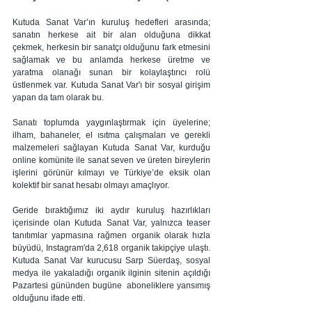
Kutuda Sanat Var’ın kuruluş hedefleri arasında; 
sanatın herkese ait bir alan olduğuna dikkat 
çekmek, herkesin bir sanatçı olduğunu fark etmesini 
sağlamak ve bu anlamda herkese üretme ve 
yaratma olanağı sunan bir kolaylaştırıcı rolü 
üstlenmek var. Kutuda Sanat Var'ı bir sosyal girişim 
yapan da tam olarak bu.
Sanatı toplumda yaygınlaştırmak için üyelerine; 
ilham, bahaneler, el ısıtma çalışmaları ve gerekli 
malzemeleri sağlayan Kutuda Sanat Var, kurduğu 
online komünite ile sanat seven ve üreten bireylerin 
işlerini görünür kılmayı ve Türkiye’de eksik olan 
kolektif bir sanat hesabı olmayı amaçlıyor.  
Geride bıraktığımız iki aydır kuruluş hazırlıkları 
içerisinde olan Kutuda Sanat Var, yalnızca teaser 
tanıtımlar yapmasına rağmen organik olarak hızla 
büyüdü, Instagram'da 2,618 organik takipçiye ulaştı. 
Kutuda Sanat Var kurucusu Sarp Süerdaş, sosyal 
medya ile yakaladığı organik ilginin sitenin açıldığı 
Pazartesi gününden bugüne  aboneliklere yansımış 
olduğunu ifade etti.   