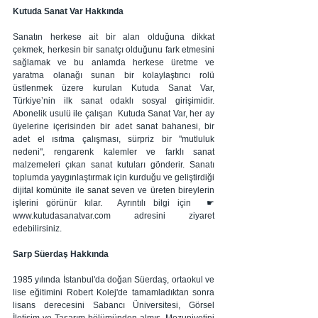
Kutuda Sanat Var Hakkında
Sanatın herkese ait bir alan olduğuna dikkat 
çekmek, herkesin bir sanatçı olduğunu fark etmesini 
sağlamak ve bu anlamda herkese üretme ve 
yaratma olanağı sunan bir kolaylaştırıcı rolü 
üstlenmek üzere kurulan Kutuda Sanat Var, 
Türkiye’nin ilk sanat odaklı sosyal girişimidir. 
Abonelik usulü ile çalışan  Kutuda Sanat Var, her ay 
üyelerine içerisinden bir adet sanat bahanesi, bir 
adet el ısıtma çalışması, sürpriz bir "mutluluk 
nedeni", rengarenk kalemler ve farklı sanat 
malzemeleri çıkan sanat kutuları gönderir. Sanatı 
toplumda yaygınlaştırmak için kurduğu ve geliştirdiği 
dijital komünite ile sanat seven ve üreten bireylerin 
işlerini görünür kılar.  Ayrıntılı bilgi için  ☛ 
www.kutudasanatvar.com adresini ziyaret 
edebilirsiniz.  
Sarp Süerdaş Hakkında
1985 yılında İstanbul'da doğan Süerdaş, ortaokul ve 
lise eğitimini Robert Kolej'de tamamladıktan sonra 
lisans derecesini Sabancı Üniversitesi, Görsel 
İletişim ve Tasarım bölümünden almış. Mezuniyetini 