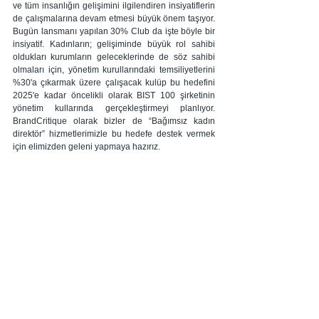
ve tüm insanlığın gelişimini ilgilendiren insiyatiflerin 
de çalışmalarına devam etmesi büyük önem taşıyor. 
Bugün lansmanı yapılan 30% Club da işte böyle bir 
insiyatif. Kadınların; gelişiminde büyük rol sahibi 
oldukları kurumların geleceklerinde de söz sahibi 
olmaları için, yönetim kurullarındaki temsiliyetlerini 
%30'a çıkarmak üzere çalışacak kulüp bu hedefini    
2025'e kadar öncelikli olarak BIST 100 şirketinin 
yönetim kullarında gerçekleştirmeyi planlıyor. 
BrandCritique olarak bizler de “Bağımsız kadın 
direktör” hizmetlerimizle bu hedefe destek vermek 
için elimizden geleni yapmaya hazırız.  