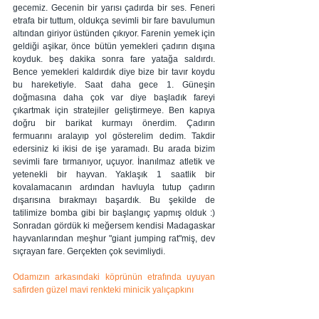
gecemiz. Gecenin bir yarısı çadırda bir ses. Feneri 
etrafa bir tuttum, oldukça sevimli bir fare bavulumun 
altından giriyor üstünden çıkıyor. Farenin yemek için 
geldiği aşikar, önce bütün yemekleri çadırın dışına 
koyduk. beş dakika sonra fare yatağa saldırdı. 
Bence yemekleri kaldırdık diye bize bir tavır koydu 
bu hareketiyle. Saat daha gece 1. Güneşin 
doğmasına daha çok var diye başladık fareyi 
çıkartmak için stratejiler geliştirmeye. Ben kapıya 
doğru bir barikat kurmayı önerdim. Çadırın 
fermuarını aralayıp yol gösterelim dedim. Takdir 
edersiniz ki ikisi de işe yaramadı. Bu arada bizim 
sevimli fare tırmanıyor, uçuyor. İnanılmaz atletik ve 
yetenekli bir hayvan. Yaklaşık 1 saatlik bir 
kovalamacanın ardından havluyla tutup çadırın 
dışarısına bırakmayı başardık. Bu şekilde de 
tatilimize bomba gibi bir başlangıç yapmış olduk :) 
Sonradan gördük ki meğersem kendisi Madagaskar 
hayvanlarından meşhur "giant jumping rat"miş, dev 
sıçrayan fare. Gerçekten çok sevimliydi.
Odamızın arkasındaki köprünün etrafında uyuyan 
safirden güzel mavi renkteki minicik yalıçapkını 