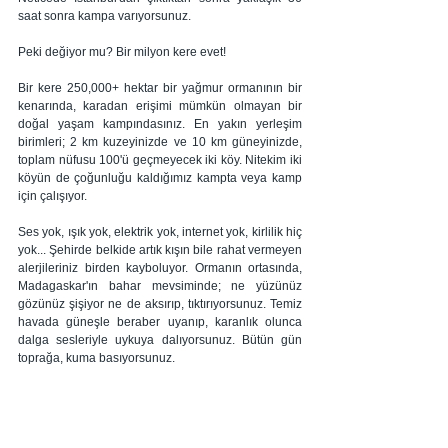
saat sonra kampa varıyorsunuz. 
Peki değiyor mu? Bir milyon kere evet! 
Bir kere 250,000+ hektar bir yağmur ormanının bir 
kenarında, karadan erişimi mümkün olmayan bir 
doğal yaşam kampındasınız. En yakın yerleşim 
birimleri; 2 km kuzeyinizde ve 10 km güneyinizde, 
toplam nüfusu 100'ü geçmeyecek iki köy. Nitekim iki 
köyün de çoğunluğu kaldığımız kampta veya kamp 
için çalışıyor. 
Ses yok, ışık yok, elektrik yok, internet yok, kirlilik hiç 
yok... Şehirde belkide artık kışın bile rahat vermeyen 
alerjileriniz birden kayboluyor. Ormanın ortasında, 
Madagaskar'ın bahar mevsiminde; ne yüzünüz 
gözünüz şişiyor ne de aksırıp, tıktırıyorsunuz. Temiz 
havada güneşle beraber uyanıp, karanlık olunca 
dalga sesleriyle uykuya dalıyorsunuz. Bütün gün 
toprağa, kuma basıyorsunuz.  