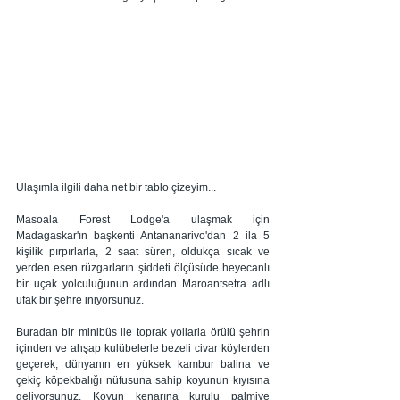
Ulaşımla ilgili daha net bir tablo çizeyim... 
Masoala Forest Lodge'a ulaşmak için 
Madagaskar'ın başkenti Antananarivo'dan 2 ila 5 
kişilik pırpırlarla, 2 saat süren, oldukça sıcak ve 
yerden esen rüzgarların şiddeti ölçüsüde heyecanlı 
bir uçak yolculuğunun ardından Maroantsetra adlı 
ufak bir şehre iniyorsunuz. 
Buradan bir minibüs ile toprak yollarla örülü şehrin 
içinden ve ahşap kulübelerle bezeli civar köylerden 
geçerek, dünyanın en yüksek kambur balina ve 
çekiç köpekbalığı nüfusuna sahip koyunun kıyısına 
geliyorsunuz. Koyun kenarına kurulu palmiye 