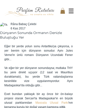
Râna Babaç Çelebi
6 Kas 2017
Dünyanın Sonunda Ormanın Denizle
Buluştuğu Yer
Eğer bir yerde yolun sonu Antartika'ya çıkıyorsa, o 
yer benim için dünyanın sonudur. Aynı Jules 
Verne'in ünlü romanı Dünyanın Ucundaki Fener 
gibi...
Ve eğer bir yer dünyanın sonundaysa; mutlaka THY 
bu yere direkt uçuyor (12 saat ve Mauritius 
duraklamalı), bu yerde Türk vatandaşlarına 
kesinlikle vize uygulanmıyordur. Aynı 
Madagaskar'da olduğu gibi...  
Evet bundan yaklaşık bir ay önce bir ön-balayı 
projesi olarak Sercan'la Madagaskar'ın en büyük 
ulusal parklarından 
Masoala Ulusal Parkı
'nın 
kenarına kurulu bir doğal yaşam kampına gittik. 