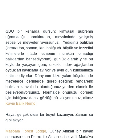
GDO bir kenarda dursun; kimyasal gübrenin 
uğramadığı topraklardan, mevsiminde yetişmiş 
sebze ve meyveler yiyorsunuz.  Yediğiniz balıkları 
(kırmızı ton, somon, kral balığı vb. büyük ve lezzetini 
kelimelerle ifade etmenin mümkün olmadığı 
balıklardan bahsediyorum), günlük olarak yine bu 
köylerde yaşayan genç erkekler, dev ağaçlardan 
oydukları kayıklarla avlıyor ve aynı gün kumsalınıza 
teslim ediyorlar. Dünyanın bize yakın köşelerinde 
metrelerce derinlerde görebileceğiniz rengarenk 
balıkları kahvaltıda oturduğunuz yerden ekmek ile 
besleyebiliyorsunuz. Normalde önünüzü görmek 
için taktığınız deniz gözlüğünü takıyorsunuz, altınız 
Kayıp Balık Nemo
.
Hayat gerçek ötesi bir boyut kazanıyor. Zaman su 
gibi akıyor... 
Masoala Forest Lodge
, Güney Afrikalı bir kayak 
sporcusu olan Pierre ile Alman eşi sevgili Maria'ya 