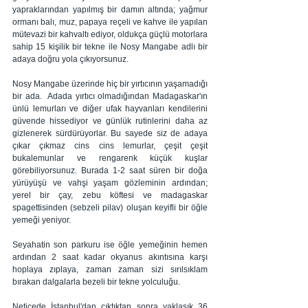
yapraklarından yapılmış bir damın altında; yağmur 
ormanı balı, muz, papaya reçeli ve kahve ile yapılan 
mütevazi bir kahvaltı ediyor, oldukça güçlü motorlara 
sahip 15 kişilik bir tekne ile Nosy Mangabe adlı bir 
adaya doğru yola çıkıyorsunuz. 
Nosy Mangabe üzerinde hiç bir yırtıcının yaşamadığı 
bir ada.  Adada yırtıcı olmadığından Madagaskar'ın 
ünlü lemurları ve diğer ufak hayvanları kendilerini 
güvende hissediyor ve günlük rutinlerini daha az 
gizlenerek sürdürüyorlar. Bu sayede siz de adaya 
çıkar çıkmaz cins cins lemurlar, çeşit çeşit 
bukalemunlar ve rengarenk küçük kuşlar 
görebiliyorsunuz. Burada 1-2 saat süren bir doğa 
yürüyüşü ve vahşi yaşam gözleminin ardından; 
yerel bir çay, zebu köftesi ve madagaskar 
spagettisinden (sebzeli pilav) oluşan keyifli bir öğle 
yemeği yeniyor. 
Seyahatin son parkuru ise öğle yemeğinin hemen 
ardından 2 saat kadar okyanus akıntısına karşı 
hoplaya zıplaya, zaman zaman sizi sırılsıklam 
bırakan dalgalarla bezeli bir tekne yolculuğu. 
Neticede İstanbul'dan çıktıktan sonra yaklaşık 36 