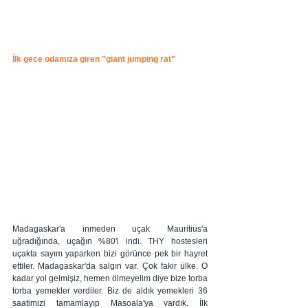
İlk gece odamıza giren "giant jumping rat" 
Madagaskar'a inmeden uçak Mauritius'a 
uğradığında, uçağın %80'i indi. THY hostesleri 
uçakta sayım yaparken bizi görünce pek bir hayret 
ettiler. Madagaskar'da salgın var. Çok fakir ülke. O 
kadar yol gelmişiz, hemen ölmeyelim diye bize torba 
torba yemekler verdiler. Biz de aldık yemekleri 36 
saatimizi tamamlayıp Masoala'ya vardık. İlk 