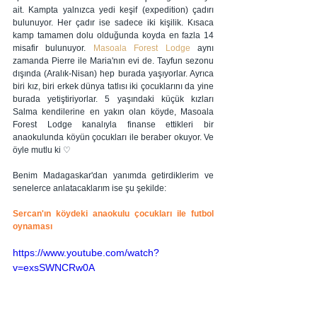
ait. Kampta yalnızca yedi keşif (expedition) çadırı 
bulunuyor. Her çadır ise sadece iki kişilik. Kısaca 
kamp tamamen dolu olduğunda koyda en fazla 14 
misafir bulunuyor. 
Masoala Forest Lodge
 aynı 
zamanda Pierre ile Maria'nın evi de. Tayfun sezonu 
dışında (Aralık-Nisan) hep burada yaşıyorlar. Ayrıca 
biri kız, biri erkek dünya tatlısı iki çocuklarını da yine 
burada yetiştiriyorlar. 5 yaşındaki küçük kızları 
Salma kendilerine en yakın olan köyde, Masoala 
Forest Lodge kanalıyla finanse ettikleri bir 
anaokulunda köyün çocukları ile beraber okuyor. Ve 
öyle mutlu ki ♡
Benim Madagaskar'dan yanımda getirdiklerim ve 
senelerce anlatacaklarım ise şu şekilde: 
Sercan'ın köydeki anaokulu çocukları ile futbol 
oynaması
https://www.youtube.com/watch?
v=exsSWNCRw0A