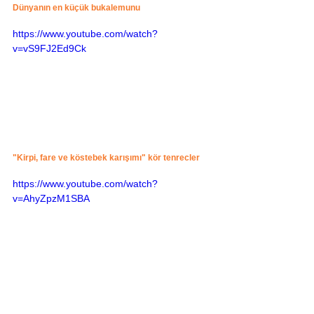
Dünyanın en küçük bukalemunu
https://www.youtube.com/watch?
v=vS9FJ2Ed9Ck
"Kirpi, fare ve köstebek karışımı" kör tenrecler
https://www.youtube.com/watch?
v=AhyZpzM1SBA
Kahvaltı ettiğimiz terastan beslediğimiz 