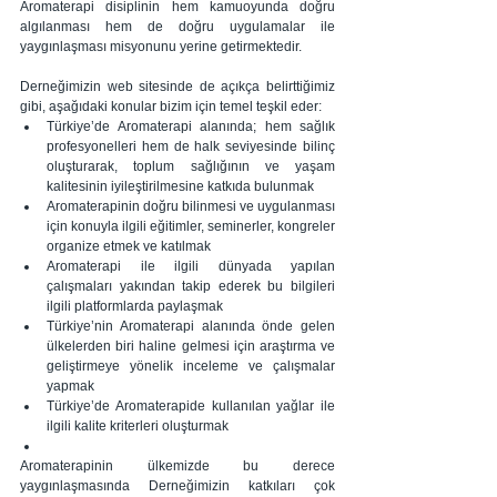
Aromaterapi disiplinin hem kamuoyunda doğru 
algılanması hem de doğru uygulamalar ile 
yaygınlaşması misyonunu yerine getirmektedir.
Derneğimizin web sitesinde de açıkça belirttiğimiz 
gibi, aşağıdaki konular bizim için temel teşkil eder: 
Türkiye’de Aromaterapi alanında; hem sağlık 
profesyonelleri hem de halk seviyesinde bilinç 
oluşturarak, toplum sağlığının ve yaşam 
kalitesinin iyileştirilmesine katkıda bulunmak  
Aromaterapinin doğru bilinmesi ve uygulanması 
için konuyla ilgili eğitimler, seminerler, kongreler 
organize etmek ve katılmak  
Aromaterapi ile ilgili dünyada yapılan 
çalışmaları yakından takip ederek bu bilgileri 
ilgili platformlarda paylaşmak  
Türkiye’nin Aromaterapi alanında önde gelen 
ülkelerden biri haline gelmesi için araştırma ve 
geliştirmeye yönelik inceleme ve çalışmalar 
yapmak  
Türkiye’de Aromaterapide kullanılan yağlar ile 
ilgili kalite kriterleri oluşturmak   
Aromaterapinin ülkemizde bu derece 
yaygınlaşmasında Derneğimizin katkıları çok 