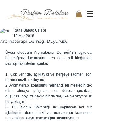
Râna Babaç Çelebi
12 Mar 2018
Aromaterapi Derneği Duyurusu
Üyesi olduğum Aromaterapi Derneği'nin aşağıda 
bulacağınız duyurusunu ben de kendi bloğumda 
paylaşmak istedim çünkü;
1. Çok yerinde, açıklayıcı ve herşeye rağmen son 
derece nazik bir duyuru 
2. Aromaterapi konusunu herhangi bir mesleğin tek 
eline almaya çalışması; son derece çocukça, 
düşünsel boyutta bakıldığında dar, ilkel ve vizyonsuz 
bir yaklaşım
3. T.C. Sağlık Bakanlığı ile yapılacak her tür 
işbirliğinin derneğimizi ve aromaterapi konusunu 
hak ettiği noktaya taşıyacağını düşünüyorum