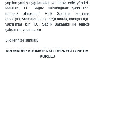
yapılan yanlış uygulamaları ve tedavi edici yöndeki 
iddiaları, T.C. Sağlık Bakanlığımız yetkililerini 
rahatsız etmektedir. Halk Sağlığını korumak 
amacıyla; Aromaterapi Derneği olarak, konuyla ilgili 
yaptırımlar için T.C. Sağlık Bakanlığı ile birlikte 
çalışmalar yapılacaktır.
Bilgilerinize sunulur.
AROMADER AROMATERAPİ DERNEĞİ YÖNETİM 
KURULU
Hepsini Gör
İlgili Yazılar