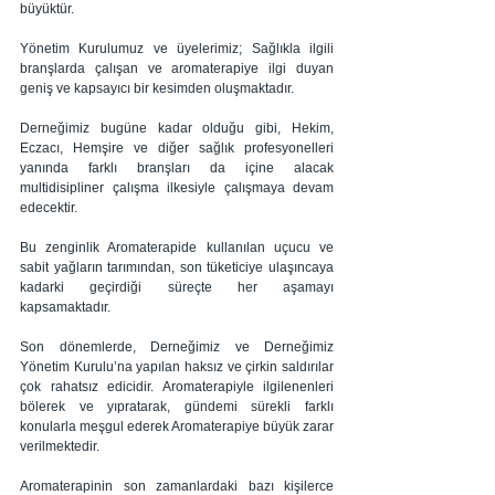
büyüktür. 
Yönetim Kurulumuz ve üyelerimiz; Sağlıkla ilgili 
branşlarda çalışan ve aromaterapiye ilgi duyan 
geniş ve kapsayıcı bir kesimden oluşmaktadır.
Derneğimiz bugüne kadar olduğu gibi, Hekim, 
Eczacı, Hemşire ve diğer sağlık profesyonelleri 
yanında farklı branşları da içine alacak 
multidisipliner çalışma ilkesiyle çalışmaya devam 
edecektir. 
Bu zenginlik Aromaterapide kullanılan uçucu ve 
sabit yağların tarımından, son tüketiciye ulaşıncaya 
kadarki geçirdiği süreçte her aşamayı 
kapsamaktadır.
Son dönemlerde, Derneğimiz ve Derneğimiz 
Yönetim Kurulu’na yapılan haksız ve çirkin saldırılar 
çok rahatsız edicidir. Aromaterapiyle ilgilenenleri 
bölerek ve yıpratarak, gündemi sürekli farklı 
konularla meşgul ederek Aromaterapiye büyük zarar 
verilmektedir.
Aromaterapinin son zamanlardaki bazı kişilerce 