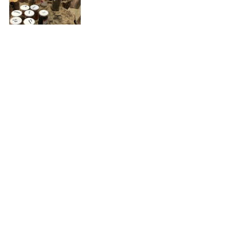
#TıbbiBitkiler
#YabanHayatRehabilitasyonMerkezi
Hepsini Gör
İlgili Yazılar