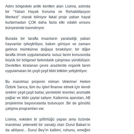
Adını bölgedeki antik kentten alan Lisinia, aslında 
bir “Yaban Hayatı Koruma ve Rehabilitasyon 
Merkezi” olarak biliniyor fakat proje yaban hayat 
kurtarmadan ÇOK daha fazla etki odaklı unsuru 
bünyesinde barındırıyor. 
Burada bir tarafta insanların yaraladığı yaban 
hayvanlar iyileştiriliyor, bakım görüyor ve zamanı 
gelince mümkünse doğaya bırakılıyor; bir diğer 
tarafta örnek uygulamalarla susuz tarım konusunda 
büyük bir bölgesel farkındalık çalışması yürütülüyor. 
Devletten kiralanan çevre arazilerde organik tarım 
uygulamaları ile çeşit çeşit tıbbi bitkiler yetiştiriliyor. 
Bu inanılmaz projenin mimarı Veteriner Hekim 
Öztürk Sarıca, tüm bu işleri finanse etmek için kendi 
üretimi çeşit çeşit ballar, yenilebilir kremler, aromatik 
yağlar ve tıbbi çaylar satıyor. Kalkınma ajansları, AB 
projelerine başvurularda bulunuyor. Bir de gönüllü 
çalışma programları var. 
Lisinia, eskiden tır şöförlüğü yapan ama özünde 
inanılmaz yetenekli bir sanatçı olan Durul Bakan’ın 
da atölyesi... Durul Bey’in kalbini, ruhunu, emeğini 