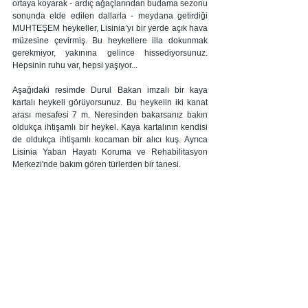
ortaya koyarak - ardıç ağaçlarından budama sezonu 
sonunda elde edilen dallarla - meydana getirdiği 
MUHTEŞEM heykeller, Lisinia’yı bir yerde açık hava 
müzesine çevirmiş. Bu heykellere illa dokunmak 
gerekmiyor, yakınına gelince hissediyorsunuz. 
Hepsinin ruhu var, hepsi yaşıyor... 
Aşağıdaki resimde Durul Bakan imzalı bir kaya 
kartalı heykeli görüyorsunuz. Bu heykelin iki kanat 
arası mesafesi 7 m. Neresinden bakarsanız bakın 
oldukça ihtişamlı bir heykel. Kaya kartalının kendisi 
de oldukça ihtişamlı kocaman bir alıcı kuş. Ayrıca 
Lisinia Yaban Hayatı Koruma ve Rehabilitasyon 
Merkezi'nde bakım gören türlerden bir tanesi. 