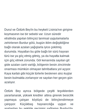
Durul ve Öztürk Bey'in bu heykeli Lisinia'nın girişine 
koymasının ise bir sebebi var. Uzun süredir 
etrafında yapılan bilinçsiz tarımsal uygulamalarla 
zehirlenen Burdur gölü, bugün iklim değişikliğine 
bağlı olarak azalan yağışlarla iyice çekilmiş 
durumda. Hayatları bu göle bağlı bir sürü hayvan 
türü ise ya göç etmiş gitmiş, ya da hayatta kalmak 
için göç etmek zorunda. Göl kenarında sayıları git 
gide azalan canlı varlığı, bölgenin besin zincirinde 
onarması mümkün olmayan tahribatlara yol açıyor. 
Kaya kartalı gibi küçük türlerle beslenen alıcı kuşlar 
besin bulmakta zorlanıyor ve sayıları her geçen gün 
azalıyor.
Öztürk Bey ayrıca bölgede çeşitli teşviklerden 
yararlanarak, yüksek krediler altına girerek besicilik 
yapmaya çalışan köylüyü de bilinçlendirmeye 
çalışıyor. Küçükbaş hayvancılığa uygun ve 
asırlardan bu şekilde geçimini sağlamış Burdur'da, 