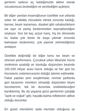
genlerin sadece aç kaldığımızda aktive olarak 
vücudumuzu beslediğini ve yenilediğini açıklıyor.
Bir diğer yandan insanoğlunun özellikle son yıllarda 
artan bir sıklıkta mücadele etmek zorunda kaldığı; 
kanser, beyin kanaması, diyabet gibi rahatsızlıkların 
ise aşırı ve yanlış beslenmeden kaynaklandığını 
söylüyor. Son bir kaç yüzyıl hariç, hiç bir dönemde 
bu kadar çok besin ile başa çıkmak zorunda 
kalmayan bedenimizi, çok yiyerek zehirlediğimizi 
anlatıyor.
Özellikle değindiği bir diğer konu ise beyin ve 
zihinsel performans. Çocukluk yılları itibariyle hücre 
üretiminin azaldığı ve durduğu düşünülen beyinde 
100-200 milyar arası hücre olduğu ve her gün bu 
hücrelerin onbinlercesinin öldüğü tahmin edilmekte. 
Fakat yapılan yeni araştırmalar, normal şartlarda 
geri kazanımı mümkün olmadığı düşünülen beyin 
hücrelerinin, tek bir durumda üretilebileceğini 
kanıtlanmış. Bu da yaşama gücü genlerinin çalıştığı 
"açlık ve soğuk" gibi, hayatta kalma refleksinin aktive 
olduğu durumlar.
En güzel menülerin sade menüler olduğuna ve 