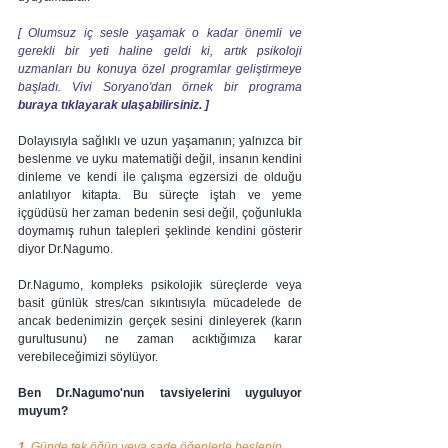
[ Olumsuz iç sesle yaşamak o kadar önemli ve 
gerekli bir yeti haline geldi ki, artık psikoloji 
uzmanları bu konuya özel programlar geliştirmeye 
başladı. Vivi Soryano'dan örnek bir programa 
buraya tıklayarak ulaşabilirsiniz. ]
Dolayısıyla sağlıklı ve uzun yaşamanın; yalnızca bir 
beslenme ve uyku matematiği değil, insanın kendini 
dinleme ve kendi ile çalışma egzersizi de olduğu 
anlatılıyor kitapta. Bu süreçte iştah ve yeme 
içgüdüsü her zaman bedenin sesi değil, çoğunlukla 
doymamış ruhun talepleri şeklinde kendini gösterir 
diyor Dr.Nagumo.
Dr.Nagumo, kompleks psikolojik süreçlerde veya 
basit günlük stres/can sıkıntısıyla mücadelede de 
ancak bedenimizin gerçek sesini dinleyerek (karın 
gurultusunu) ne zaman acıktığımıza karar 
verebileceğimizi söylüyor.
Ben Dr.Nagumo'nun tavsiyelerini uyguluyor 
muyum?
1. 
Günde tek öğün veya sade öğenlerle beslenin.