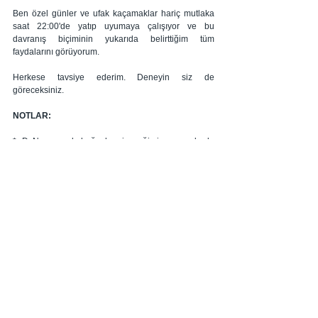
Ben özel günler ve ufak kaçamaklar hariç mutlaka 
saat 22:00'de yatıp uyumaya çalışıyor ve bu 
davranış biçiminin yukarıda belirttiğim tüm 
faydalarını görüyorum.  
Herkese tavsiye ederim. Deneyin siz de 
göreceksiniz.
NOTLAR:
* Dr.Nagumo kabuğuyla yiyeceğimiz meyvelerde 
seçici olmamız gerektiğine dikkat çekiyor. Örneğin 
süpermarketlerde sıkça karşımıza çıkan; güzel 
görünmeleri ve dayanıklı olmaları için çeşitli mum ve 
kimyasallarla kaplanan meyveleri kesinlikle 
kabuğuyla yemememiz gerektiğinin altını çiziyor.
**Dr.Nagumo tavsiyelerinin istisnalarını kitapta 
ayrıntılı bir şekilde açıklamış. Dolayısıyla bu konu 
ilginizi çektiyse lütfen bu yazı üzerinden değil kitabı 
okuduktan sonra bahsi geçen tavsiyeleri 
uygulama/uygulamama konusunda kararınızı verin.
REFERANSLAR: