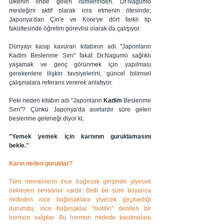
ülkenin önde gelen isimlerinden. Dr.Nagumo 
mesleğini aktif olarak icra etmenin ötesinde; 
Japonya'dan Çin'e ve Kore'ye dört farklı tıp 
fakültesinde öğretim görevlisi olarak da çalışıyor.
Dünyayı kasıp kavuran kitabının adı "Japonların 
Kadim Beslenme Sırrı" fakat Dr.Nagumo sağlıklı 
yaşamak ve genç görünmek için yapılması 
gerekenlere ilişkin tavsiyelerini, güncel bilimsel 
çalışmalara referans vererek anlatıyor.
Peki neden kitabın adı "Japonların 
Kadim 
Beslenme 
Sırrı"? Çünkü Japonya'da asırlardır süre gelen 
beslenme geleneği diyor ki; 
"Yemek yemek için karnının guruldamasını 
bekle."
Karın neden guruldar?
Tüm memelilerin ince bağırsak girişinde yiyecek 
bekleyen sensörler vardır. Belli bir süre boyunca 
mideden ince bağırsaklara yiyecek geçmediği 
durumda, ince bağırsaklar "motilin" denilen bir 
hormon salgılar. Bu hormon midede kasılmalara 