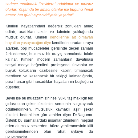
sadece etrafındaki "zevklere" odaklanır ve mutsuz 
olurlar. Yaşamda bir amacı olanlar ise bugünü ihmal 
etmez, her günü aynı ciddiyetle yaşarlar".
Kimileri hayatlarındaki değersiz zorlukları amaç 
edinir, aradıkları takdir ve tatminin yokluğunda 
mutsuz olurlar. Kimileri 
kendilerine ait olmayan 
hayatları yaşayacağım diye
 kendilerini oradan oraya 
atarken, boş mücadeleler içerisinde geçen zamanı 
fark edemez, huzursuz bir arayış sarmalında takılır 
kalırlar. Kimileri modern zamanların dayatması 
sosyal medya beğenileri, profesyonel ünvanlar ve 
büyük koltukların cazibesine kapılır, tırmanacak 
merdiven ve kazanacak bir takipçi kalmadığında, 
para harcar gibi harcadıkları hayatlarının boşluğuna 
düşerler. 
Beyin ise bu muazzam zihinsel yükü taşımak için tek 
gıdası olan şeker tüketimini serotonin salgılayarak 
ödüllendirirken, mutsuzluk kaynaklı aşırı şeker 
tüketimi bedeni her gün zehirler diyor Dr.Nagumo. 
Üstelik bu sarmallardaki insanlar zihinlerini meşgul 
eden olumsuz seslerden, hücre yenilenmesinin kilit 
gereksinimlerinden olan rahat uykuyu da 
uyuyamazlar. 