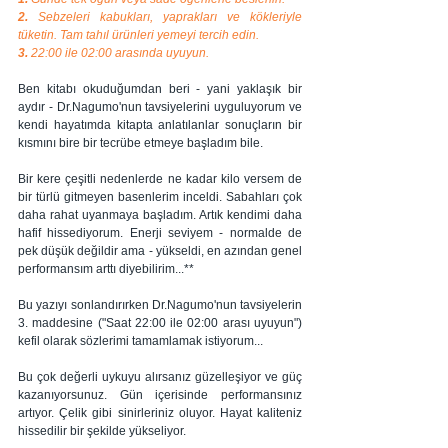
2. 
Sebzeleri kabukları, yaprakları ve kökleriyle 
tüketin. Tam tahıl ürünleri yemeyi tercih edin.
3. 
22:00 ile 02:00 arasında uyuyun.
Ben kitabı okuduğumdan beri - yani yaklaşık bir 
aydır - Dr.Nagumo'nun tavsiyelerini uyguluyorum ve 
kendi hayatımda kitapta anlatılanlar sonuçların bir 
kısmını bire bir tecrübe etmeye başladım bile.
Bir kere çeşitli nedenlerde ne kadar kilo versem de 
bir türlü gitmeyen basenlerim inceldi. Sabahları çok 
daha rahat uyanmaya başladım. Artık kendimi daha 
hafif hissediyorum. Enerji seviyem - normalde de 
pek düşük değildir ama - yükseldi, en azından genel 
performansım arttı diyebilirim...**
Bu yazıyı sonlandırırken Dr.Nagumo'nun tavsiyelerin 
3. maddesine ("Saat 22:00 ile 02:00 arası uyuyun") 
kefil olarak sözlerimi tamamlamak istiyorum... 
Bu çok değerli uykuyu alırsanız güzelleşiyor ve güç 
kazanıyorsunuz. Gün içerisinde performansınız 
artıyor. Çelik gibi sinirleriniz oluyor. Hayat kaliteniz 
hissedilir bir şekilde yükseliyor.