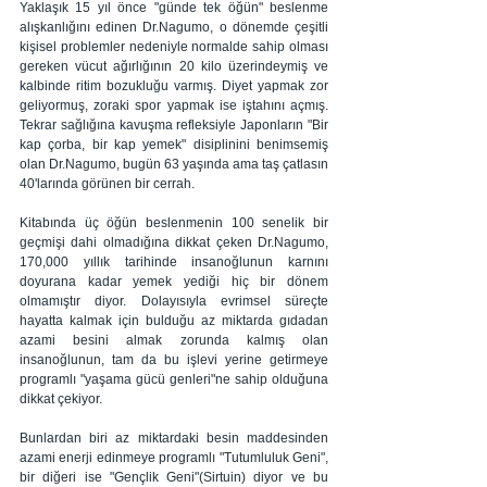
Yaklaşık 15 yıl önce "günde tek öğün" beslenme 
alışkanlığını edinen Dr.Nagumo, o dönemde çeşitli 
kişisel problemler nedeniyle normalde sahip olması 
gereken vücut ağırlığının 20 kilo üzerindeymiş ve 
kalbinde ritim bozukluğu varmış. Diyet yapmak zor 
geliyormuş, zoraki spor yapmak ise iştahını açmış. 
Tekrar sağlığına kavuşma refleksiyle Japonların "Bir 
kap çorba, bir kap yemek" disiplinini benimsemiş 
olan Dr.Nagumo, bugün 63 yaşında ama taş çatlasın 
40'larında görünen bir cerrah. 
Kitabında üç öğün beslenmenin 100 senelik bir 
geçmişi dahi olmadığına dikkat çeken Dr.Nagumo, 
170,000 yıllık tarihinde insanoğlunun karnını 
doyurana kadar yemek yediği hiç bir dönem 
olmamıştır diyor. Dolayısıyla evrimsel süreçte 
hayatta kalmak için bulduğu az miktarda gıdadan 
azami besini almak zorunda kalmış olan 
insanoğlunun, tam da bu işlevi yerine getirmeye 
programlı "yaşama gücü genleri"ne sahip olduğuna 
dikkat çekiyor.
Bunlardan biri az miktardaki besin maddesinden 
azami enerji edinmeye programlı "Tutumluluk Geni", 
bir diğeri ise "Gençlik Geni"(Sirtuin) diyor ve bu 