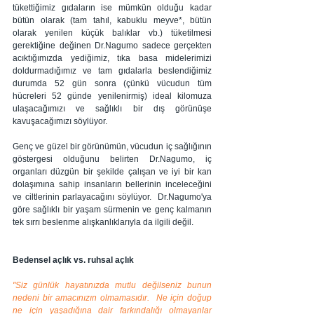
tükettiğimiz gıdaların ise mümkün olduğu kadar 
bütün olarak (tam tahıl, kabuklu meyve*, bütün 
olarak yenilen küçük balıklar vb.) tüketilmesi 
gerektiğine değinen Dr.Nagumo sadece gerçekten 
acıktığımızda yediğimiz, tıka basa midelerimizi 
doldurmadığımız ve tam gıdalarla beslendiğimiz 
durumda 52 gün sonra (çünkü vücudun tüm 
hücreleri 52 günde yenilenirmiş) ideal kilomuza 
ulaşacağımızı ve sağlıklı bir dış görünüşe 
kavuşacağımızı söylüyor.
Genç ve güzel bir görünümün, vücudun iç sağlığının 
göstergesi olduğunu belirten Dr.Nagumo, iç 
organları düzgün bir şekilde çalışan ve iyi bir kan 
dolaşımına sahip insanların bellerinin inceleceğini 
ve ciltlerinin parlayacağını söylüyor.  Dr.Nagumo'ya 
göre sağlıklı bir yaşam sürmenin ve genç kalmanın 
tek sırrı beslenme alışkanlıklarıyla da ilgili değil.
Bedensel açlık vs. ruhsal açlık
"Siz günlük hayatınızda mutlu değilseniz bunun 
nedeni bir amacınızın olmamasıdır.  Ne için doğup 
ne için yaşadığına dair farkındalığı olmayanlar 