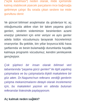
("açlık kasılması") neden olarak, mide içerisinde 
kalmış olabilecek yiyecek parçalarını ince bağırsağa 
getirmeye çalışır. Bu sırada çıkan seslere ise mide 
gurultusu denir.
Ve güncel bilimsel araştırmalar da gösteriyor ki; aç 
olduğumuzda aktive olan bir takım yaşama gücü 
genleri, sindirim sistemimize besinlerden azami 
enerjiyi çekmeleri için emir veriyor ve aynı genler 
adeta bütün vücudumuzu tarayarak hücrelerimizi 
onarıyorlar. Bu şekilde, bin yıllar boyunca kötü hava 
şartlarında ve besin bulamadığı durumlarda hayatta 
kalmaya programlı vücudumuz, kendini yenileyerek 
gençleşiyor.
Çok şüpheci bir insan olarak bilimsel veri 
tabanlarında "yaşama gücü genleri" ile ilgili yapılmış 
çalışmalara ve bu çalışmalarla ilişkili makalelere bir 
göz attım. Dr.Nagumo'nun referans verdiği genlerin 
çalışma mekanizmalarını detaylı olarak incelemeniz 
için, bu makaleleri yazının en altında bulunan 
referanslar listesinde paylaşıyorum.
Aç kalmak neden sağlıklı?