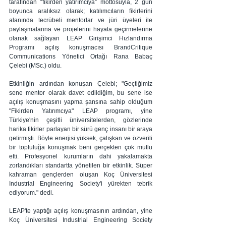
tarafından “fikirden yatırımcıya” mottosuyla, 2 gün 
boyunca aralıksız olarak; katılımcıların fikirlerini 
alanında tecrübeli mentorlar ve jüri üyeleri ile 
paylaşmalarına ve projelerini hayata geçirmelerine 
olanak sağlayan LEAP Girişimci Hızlandırma 
Programı açılış konuşmacısı BrandCritique 
Communications Yönetici Ortağı Rana Babaç 
Çelebi (MSc.) oldu.
Etkinliğin ardından konuşan Çelebi; "Geçtiğimiz 
sene mentor olarak davet edildiğim, bu sene ise 
açılış konuşmasını yapma şansına sahip olduğum 
"Fikirden Yatırımcıya" LEAP programı, yine 
Türkiye'nin çeşitli üniversitelerden, gözlerinde 
harika fikirler parlayan bir sürü genç insanı bir araya 
getirmişti. Böyle enerjisi yüksek, çalışkan ve özverili 
bir topluluğa konuşmak beni gerçekten çok mutlu 
etti. Profesyonel kurumların dahi yakalamakta 
zorlandıkları standartta yönetilen bir etkinlik. Süper 
kahraman gençlerden oluşan Koç Üniversitesi 
Industrial Engineering Society'i yürekten tebrik 
ediyorum." dedi.
LEAP'te yaptığı açılış konuşmasının ardından, yine 
Koç Üniversitesi Industrial Engineering Society 