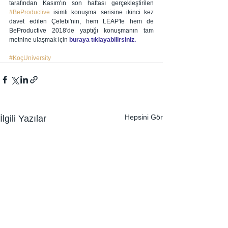
tarafından Kasım'ın son haftası gerçekleştirilen 
#BeProductive
 isimli konuşma serisine ikinci kez 
davet edilen Çelebi'nin, hem LEAP'te hem de 
BeProductive 2018'de yaptığı konuşmanın tam 
metnine ulaşmak için 
buraya tıklayabilirsiniz.
#KoçUniversity
Hepsini Gör
İlgili Yazılar