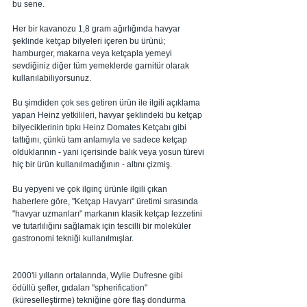
bu sene.
Her bir kavanozu 1,8 gram ağırlığında havyar 
şeklinde ketçap bilyeleri içeren bu ürünü; 
hamburger, makarna veya ketçapla yemeyi 
sevdiğiniz diğer tüm yemeklerde garnitür olarak 
kullanılabiliyorsunuz.
Bu şimdiden çok ses getiren ürün ile ilgili açıklama 
yapan Heinz yetkilileri, havyar şeklindeki bu ketçap 
bilyeciklerinin tıpkı Heinz Domates Ketçabı gibi 
tattığını, çünkü tam anlamıyla ve sadece ketçap 
olduklarının - yani içerisinde balık veya yosun türevi 
hiç bir ürün kullanılmadığının - altını çizmiş. 
Bu yepyeni ve çok ilginç ürünle ilgili çıkan 
haberlere göre, "Ketçap Havyarı" üretimi sırasında 
"havyar uzmanları" markanın klasik ketçap lezzetini 
ve tutarlılığını sağlamak için tescilli bir moleküler 
gastronomi tekniği kullanılmışlar. 
2000'li yılların ortalarında, Wylie Dufresne gibi 
ödüllü şefler, gıdaları "spherification" 
(küreselleştirme) tekniğine göre flaş dondurma 