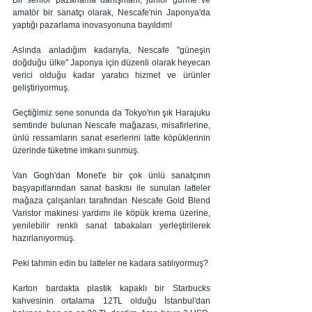
amatör bir sanatçı olarak, Nescafe'nin Japonya'da 
yaptığı pazarlama inovasyonuna bayıldım!
Aslında anladığım kadarıyla, Nescafe "güneşin 
doğduğu ülke" Japonya için düzenli olarak heyecan 
verici olduğu kadar yaratıcı hizmet ve ürünler 
geliştiriyormuş.  
Geçtiğimiz sene sonunda da Tokyo'nın şık Harajuku 
semtinde bulunan Nescafe mağazası, misafirlerine, 
ünlü ressamların sanat eserlerini latte köpüklerinin 
üzerinde tüketme imkanı sunmuş.
Van Gogh'dan Monet'e bir çok ünlü sanatçının 
başyapıtlarından sanat baskısı ile sunulan latteler 
mağaza çalışanları tarafından Nescafe Gold Blend 
Varistor makinesi yardımı ile köpük krema üzerine, 
yenilebilir renkli sanat tabakaları yerleştirilerek 
hazırlanıyormuş. 
Peki tahmin edin bu latteler ne kadara satılıyormuş?
Karton bardakta plastik kapaklı bir Starbucks 
kahvesinin ortalama 12TL olduğu İstanbul'dan 