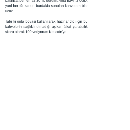
bakınca, ben en az 30 TL derdim. Ama hayır, 2 USD, 
yani her tür karton bardakta sunulan kahveden bile 
ucuz. 
Tabi ki gıda boyası kullanılarak hazırlandığı için bu 
kahvelerin sağlıklı olmadığı aşikar fakat yaratıcılık 
skoru olarak 100 veriyorum Nescafe'ye!