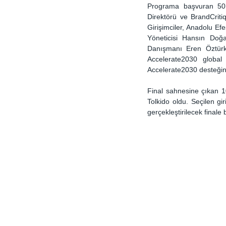
Programa başvuran 50’y
Direktörü ve BrandCrit
Girişimciler, Anadolu Ef
Yöneticisi Hansın Doğa
Danışmanı Eren Öztürk,
Accelerate2030 global 
Accelerate2030 desteğini a
Final sahnesine çıkan 10
Tolkido oldu. Seçilen gi
gerçekleştirilecek finale