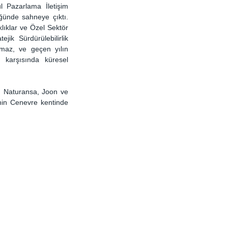
 Pazarlama İletişim 
ünde sahneye çıktı. 
ıklar ve Özel Sektör 
k Sürdürülebilirlik 
maz, ve geçen yılın 
 karşısında küresel 
e, Naturansa, Joon ve 
nin Cenevre kentinde 