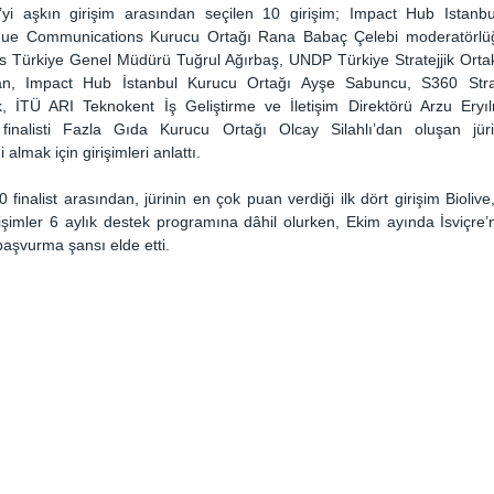
i aşkın girişim arasından seçilen 10 girişim; Impact Hub Istanbul
ique Communications Kurucu Ortağı Rana Babaç Çelebi moderatörlüğ
es Türkiye Genel Müdürü Tuğrul Ağırbaş, UNDP Türkiye Stratejjik Ortakl
n, Impact Hub İstanbul Kurucu Ortağı Ayşe Sabuncu, S360 Strateji
 İTÜ ARI Teknokent İş Geliştirme ve İletişim Direktörü Arzu Eryıl
finalisti Fazla Gıda Kurucu Ortağı Olcay Silahlı’dan oluşan jüri
lmak için girişimleri anlattı. 
 finalist arasından, jürinin en çok puan verdiği ilk dört girişim Bioliv
rişimler 6 aylık destek programına dâhil olurken, Ekim ayında İsviçre’
 başvurma şansı elde etti.