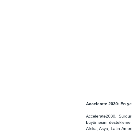
Accelerate 2030: En yeni
Accelerate2030, Sürdürül
büyümesini destekleme m
Afrika, Asya, Latin Amer