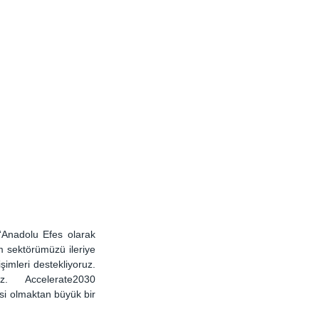
Anadolu Efes olarak 
 sektörümüzü ileriye 
imleri destekliyoruz. 
uz.  Accelerate2030 
i olmaktan büyük bir 