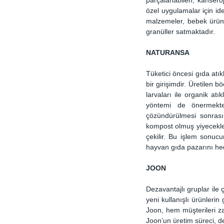
özel uygulamalar için ide
malzemeler, bebek ürünler
granüller satmaktadır.
NATURANSA
Tüketici öncesi gıda atıkl
bir girişimdir. Üretilen b
larvaları ile organik at
yöntemi de önermekted
çözündürülmesi sonrasın
kompost olmuş yiyecekler
çekilir. Bu işlem sonucu
hayvan gıda pazarını hed
JOON
Dezavantajlı gruplar ile
yeni kullanışlı ürünleri
Joon, hem müşterileri za
Joon’un üretim süreci, dez