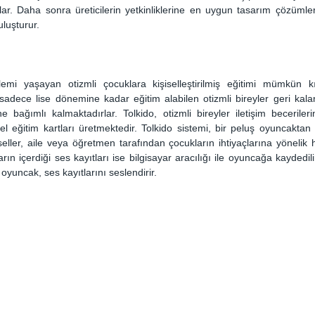
r. Daha sonra üreticilerin yetkinliklerine en uygun tasarım çözümlerini 
uluşturur.
emi yaşayan otizmli çocuklara kişiselleştirilmiş eğitimi mümkün k
 sadece lise dönemine kadar eğitim alabilen otizmli bireyler geri kal
ne bağımlı kalmaktadırlar. Tolkido, otizmli bireyler iletişim becerilerini
sel eğitim kartları üretmektedir. Tolkido sistemi, bir peluş oyuncaktan 
eller, aile veya öğretmen tarafından çocukların ihtiyaçlarına yönelik ha
ların içerdiği ses kayıtları ise bilgisayar aracılığı ile oyuncağa kaydedil
e oyuncak, ses kayıtlarını seslendirir.