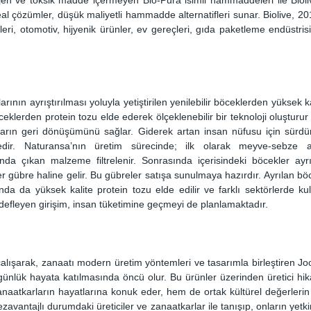
al çözümler, düşük maliyetli hammadde alternatifleri sunar. Biolive, 201
i, otomotiv, hijyenik ürünler, ev gereçleri, gıda paketleme endüstrisi g
arının ayrıştırılması yoluyla yetiştirilen yenilebilir böceklerden yüksek k
öceklerden protein tozu elde ederek ölçeklenebilir bir teknoloji oluşturur
ıkların geri dönüşümünü sağlar. Giderek artan insan nüfusu için sürdür
ir. Naturansa’nın üretim sürecinde; ilk olarak meyve-sebze atık
da çıkan malzeme filtrelenir. Sonrasında içerisindeki böcekler ayrışt
 gübre haline gelir. Bu gübreler satışa sunulmaya hazırdır. Ayrılan böc
nda da yüksek kalite protein tozu elde edilir ve farklı sektörlerde kull
efleyen girişim, insan tüketimine geçmeyi de planlamaktadır.
 çalışarak, zanaatı modern üretim yöntemleri ve tasarımla birleştiren Jo
n günlük hayata katılmasında öncü olur. Bu ürünler üzerinden üretici hik
naatkarların hayatlarına konuk eder, hem de ortak kültürel değerlerin 
avantajlı durumdaki üreticiler ve zanaatkarlar ile tanışıp, onların yetkinli