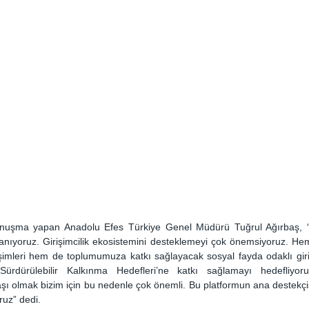
onuşma yapan Anadolu Efes Türkiye Genel Müdürü Tuğrul Ağırbaş, “
anıyoruz. Girişimcilik ekosistemini desteklemeyi çok önemsiyoruz. Hem
işimleri hem de toplumumuza katkı sağlayacak sosyal fayda odaklı giriş
Sürdürülebilir Kalkınma Hedefleri’ne katkı sağlamayı hedefliyor
şı olmak bizim için bu nedenle çok önemli. Bu platformun ana destekçis
uz” dedi. 