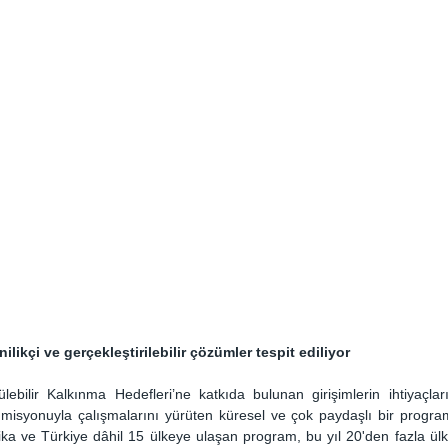
likçi ve gerçekleştirilebilir çözümler tespit ediliyor
ebilir Kalkınma Hedefleri’ne katkıda bulunan girişimlerin ihtiyaçların
isyonuyla çalışmalarını yürüten küresel ve çok paydaşlı bir progra
ika ve Türkiye dâhil 15 ülkeye ulaşan program, bu yıl 20'den fazla ülked