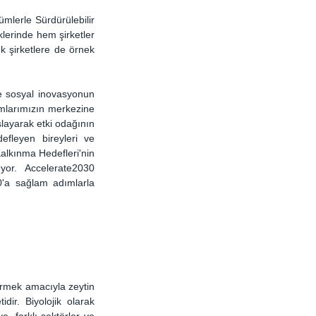
lerle Sürdürülebilir 
klerinde hem şirketler 
 şirketlere de örnek 
 sosyal inovasyonun 
amlarımızın merkezine 
layarak etki odağının 
fleyen bireyleri ve 
Kalkınma Hedefleri'nin 
or. Accelerate2030 
'a sağlam adımlarla 
dermek amacıyla zeytin 
ir. Biyolojik olarak 
 farklı sektörler ve 