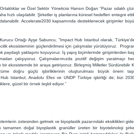
Ortaklıklar ve Özel Sektör Yöneticisi Hansın Doğan “Pazar odaklı çözüm
 hızlı ulaşılabilir. Şirketler iş planlarına küresel hedefleri entegre etti
lanabilir. Accelerate2030 kapsamında desteklenecek girişimler büyük
Kurucu Ortağı Ayşe Sabuncu, "Impact Hub Istanbul olarak, Türkiye'de
mcilik ekosisteminin güçlendirilmesi için çalışmalar yürütüyoruz.  Progr
ok paydaşlı yaklaşımı koyuyoruz. İş yapış biçimlerinde girişimlerden baş
adan çalışıyoruz. Çalışmalarımızda pozitif değişim yaratmayı hede
ı bir ekosistemde bir araya getiriyoruz. Birleşmiş Milletler Sürdürebilir 
züme doğru güçlü işbirliklerinin oluşturulması büyük önem taşıy
Hub Istanbul, Anadolu Efes ve UNDP Türkiye işbirliği de; bizi 2030
iklere, güzel bir örnek teşkil ediyor.”
 problemlerin üstesinden gelmek ve biyoplastik pazarındaki eksiklikleri gi
 tamamen doğal biyoplastik granüller üreten bir biyoteknoloji şirketid
en ve toksik madde içermeyen Bio-Pura isimli hammaddeleri ile Biolive,