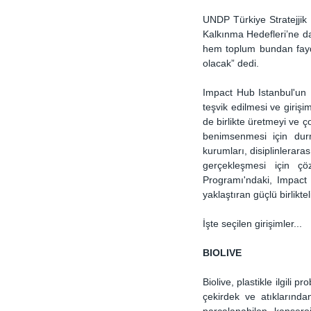
UNDP Türkiye Stratejjik 
Kalkınma Hedefleri’ne daha
hem toplum bundan fayda
olacak” dedi.
Impact Hub Istanbul'un 
teşvik edilmesi ve girişi
de birlikte üretmeyi ve ç
benimsenmesi için durm
kurumları, disiplinleraras
gerçekleşmesi için çö
Programı'ndaki, Impact 
yaklaştıran güçlü birliktel
İşte seçilen girişimler...
BIOLIVE
Biolive, plastikle ilgili
çekirdek ve atıklarından
parçalanabilen, kanseroj