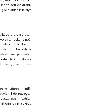
8’den beri elektronik 
ibi alanlar için biyo 
alitede protein üreten 
 ve siyah asker sineği 
ülebilir bir beslenme 
larının böceklerle 
ırılır ve geri kalan 
ekler de kurutulur ve 
anılır. Şu anda evcil 
on, meydana getirdiği 
ayelerini de paylaşan 
yaşatılmasını sağlar. 
klerini en iyi şekilde 