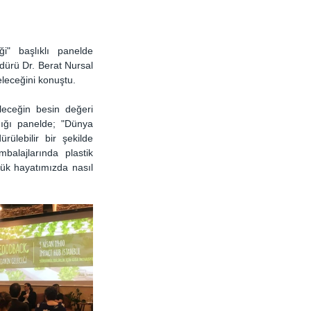
" başlıklı panelde 
rü Dr. Berat Nursal 
leceğini konuştu.
eceğin besin değeri 
ığı panelde; "Dünya 
lebilir bir şekilde 
alajlarında plastik 
lük hayatımızda nasıl 