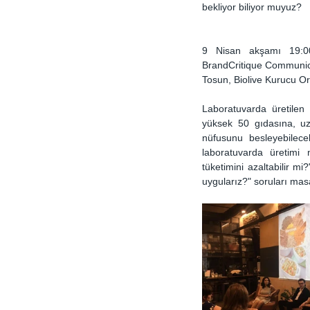
bekliyor biliyor muyuz?
9 Nisan akşamı 19:00’
BrandCritique Communica
Tosun, Biolive Kurucu Or
Laboratuvarda üretilen 
yüksek 50 gıdasına, uz
nüfusunu besleyebilecek
laboratuvarda üretimi 
tüketimini azaltabilir m
uygularız?" soruları masa