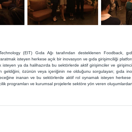
Technology (EIT) Gıda Ağı tarafından desteklenen Foodback, gıda
yaratmak isteyen herkese açık bir inovasyon ve gıda girişimciliği platfo
 isteyen ya da halihazırda bu sektörlerde aktif girişimciler ve girişimci 
en geldiğini, özünün veya içeriğinin ne olduğunu sorgulayan; gıda in
abileceğine inanan ve bu sektörlerde aktif rol oynamak isteyen herkese
imcilik programları ve kurumsal projelerle sektöre yön veren oluşumlardan 