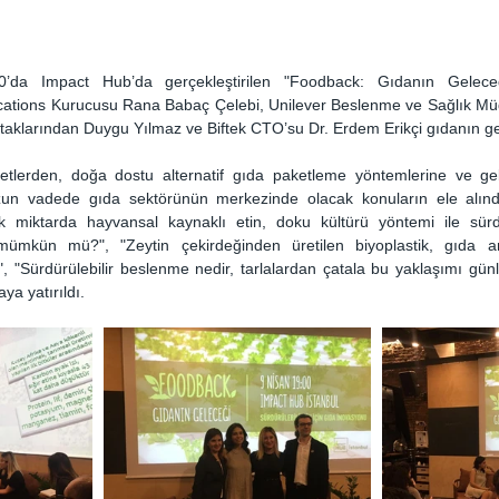
da Impact Hub’da gerçekleştirilen "Foodback: Gıdanın Geleceği
tions Kurucusu Rana Babaç Çelebi, Unilever Beslenme ve Sağlık Müdü
taklarından Duygu Yılmaz ve Biftek CTO’su Dr. Erdem Erikçi gıdanın ge
etlerden, doğa dostu alternatif gıda paketleme yöntemlerine ve gel
un vadede gıda sektörünün merkezinde olacak konuların ele alınd
 miktarda hayvansal kaynaklı etin, doku kültürü yöntemi ile sürdürü
mümkün mü?", "Zeytin çekirdeğinden üretilen biyoplastik, gıda amb
i?", "Sürdürülebilir beslenme nedir, tarlalardan çatala bu yaklaşımı gün
ya yatırıldı.