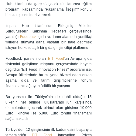
Hub Istanbul'da gerçekleşecek uluslararası eğitim 
programı kapsamında "Pazarlama İletişim" konulu 
bir strateji semineri verecek.
Impact Hub Istanbul'un Birleşmiş Milletler 
Sürdürülebilir Kalkınma Hedefleri çerçevesinde 
yarattığı 
Foodback
, gıda ve tarım alanında yenilikçi 
fikirlerle dünyayı daha yaşanır bir hale getirmek 
isteyen herkese açık bir gıda girişimciliği platformu.
Foodback partneri olan 
EIT Food'
un Avrupa gıda 
sistemini geliştirme misyonu çerçevesinde hayata 
geçirdiği "EIT Food Innovation Prizes" programı ise, 
Avrupa ülkelerinde bu misyona hizmet eden erken 
aşama gıda ve tarım girişimcilerine tohum 
finansmanı sağlayan ödüllü bir yarışma.
Bu yarışma ile Türkiye'nin de dahil olduğu 15 
ülkenin her birinde; uluslararası jüri karşısında 
elemelerden geçerek birinci olan girişime 10.000 
Euro, ikinciye ise 5.000 Euro tohum finansmanı 
sağlamaktadır.
Türkiye'den 12 girişimcinin ilk kademesini başarıyla 
tamamladığı 
EIT Food
 Innovation Prizes 