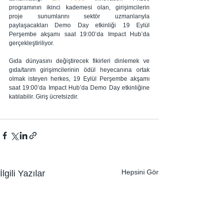
programının ikinci kademesi olan, girişimcilerin 
proje sunumlarını sektör uzmanlarıyla 
paylaşacakları Demo Day etkinliği 19 Eylül 
Perşembe akşamı saat 19:00’da Impact Hub’da 
gerçekleştiriliyor.
Gıda dünyasını değiştirecek fikirleri dinlemek ve 
gıda/tarım girişimcilerinin ödül heyecanına ortak 
olmak isteyen herkes, 19 Eylül Perşembe akşamı 
saat 19:00’da Impact Hub’da Demo Day etkinliğine 
katılabilir. Giriş ücretsizdir.
Hepsini Gör
İlgili Yazılar