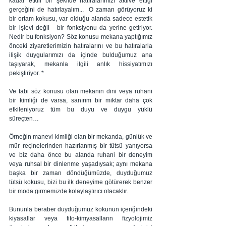
kadar etkili bir şekilde hatıralarımızı aktive ettiği 
gerçeğini de hatırlayalım...  O zaman görüyoruz ki 
bir ortam kokusu, var olduğu alanda sadece estetik 
bir işlevi değil - bir fonksiyonu da yerine getiriyor. 
Nedir bu fonksiyon? Söz konusu mekana yaptığımız 
önceki ziyaretlerimizin hatıralarını ve bu hatıralarla 
ilişik duygularımızı da içinde bulduğumuz ana 
taşıyarak, mekanla ilgili anlık hissiyatımızı 
pekiştiriyor. *
Ve tabi söz konusu olan mekanın dini veya ruhani 
bir kimliği de varsa, sanırım bir miktar daha çok 
etkileniyoruz tüm bu duyu ve duygu yüklü 
süreçten…
Örneğin manevi kimliği olan bir mekanda, günlük ve 
mür reçinelerinden hazırlanmış bir tütsü yanıyorsa 
ve biz daha önce bu alanda ruhani bir deneyim 
veya ruhsal bir dinlenme yaşadıysak; aynı mekana 
başka bir zaman döndüğümüzde, duyduğumuz 
tütsü kokusu, bizi bu ilk deneyime götürerek benzer 
bir moda girmemizde kolaylaştırıcı olacaktır. 
Bununla beraber duyduğumuz kokunun içeriğindeki 
kiyasallar veya fito-kimyasalların fizyolojimiz 