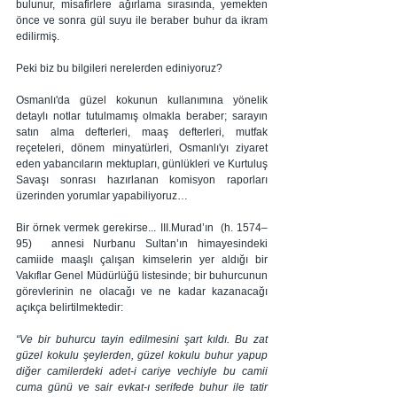
bulunur, misafirlere ağırlama sırasında, yemekten 
önce ve sonra gül suyu ile beraber buhur da ikram 
edilirmiş. 
Peki biz bu bilgileri nerelerden ediniyoruz?
Osmanlı'da güzel kokunun kullanımına yönelik 
detaylı notlar tutulmamış olmakla beraber; sarayın 
satın alma defterleri, maaş defterleri, mutfak 
reçeteleri, dönem minyatürleri, Osmanlı'yı ziyaret 
eden yabancıların mektupları, günlükleri ve Kurtuluş 
Savaşı sonrası hazırlanan komisyon raporları 
üzerinden yorumlar yapabiliyoruz…
Bir örnek vermek gerekirse... III.Murad’ın  (h. 1574–
95)  annesi Nurbanu Sultan’ın himayesindeki 
camiide maaşlı çalışan kimselerin yer aldığı bir 
Vakıflar Genel Müdürlüğü listesinde; bir buhurcunun 
görevlerinin ne olacağı ve ne kadar kazanacağı 
açıkça belirtilmektedir:
“Ve bir buhurcu tayin edilmesini şart kıldı. Bu zat 
güzel kokulu şeylerden, güzel kokulu buhur yapup 
diğer camilerdeki adet-i cariye vechiyle bu camii 
cuma günü ve sair evkat-ı serifede buhur ile tatir 