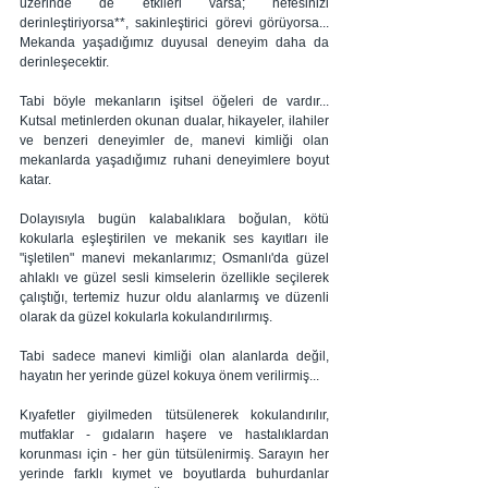
üzerinde de etkileri varsa; nefesinizi 
derinleştiriyorsa**, sakinleştirici görevi görüyorsa... 
Mekanda yaşadığımız duyusal deneyim daha da 
derinleşecektir.
Tabi böyle mekanların işitsel öğeleri de vardır... 
Kutsal metinlerden okunan dualar, hikayeler, ilahiler 
ve benzeri deneyimler de, manevi kimliği olan 
mekanlarda yaşadığımız ruhani deneyimlere boyut 
katar. 
Dolayısıyla bugün kalabalıklara boğulan, kötü 
kokularla eşleştirilen ve mekanik ses kayıtları ile 
"işletilen" manevi mekanlarımız; Osmanlı'da güzel 
ahlaklı ve güzel sesli kimselerin özellikle seçilerek 
çalıştığı, tertemiz huzur oldu alanlarmış ve düzenli 
olarak da güzel kokularla kokulandırılırmış.
Tabi sadece manevi kimliği olan alanlarda değil, 
hayatın her yerinde güzel kokuya önem verilirmiş...
Kıyafetler giyilmeden tütsülenerek kokulandırılır, 
mutfaklar - gıdaların haşere ve hastalıklardan 
korunması için - her gün tütsülenirmiş. Sarayın her 
yerinde farklı kıymet ve boyutlarda buhurdanlar 