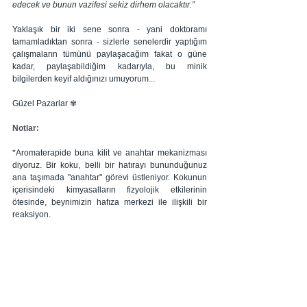
edecek ve bunun vazifesi sekiz dirhem olacaktır.”
Yaklaşık bir iki sene sonra - yani doktoramı 
tamamladıktan sonra - sizlerle senelerdir yaptığım 
çalışmaların tümünü paylaşacağım fakat o güne 
kadar, paylaşabildiğim kadarıyla, bu minik 
bilgilerden keyif aldığınızı umuyorum... 
Güzel Pazarlar 
✾
Notlar:
*Aromaterapide buna kilit ve anahtar mekanizması 
diyoruz. Bir koku, belli bir hatırayı bununduğunuz 
ana taşımada "anahtar" görevi üstleniyor. Kokunun 
içerisindeki kimyasalların fizyolojik etkilerinin 
ötesinde, beynimizin hafıza merkezi ile ilişkili bir 
reaksiyon.
**Kiliselerde yaygın olarak kullanılan günlük 
reçinesi (Botswellia carterii) için klinik olarak da 
söyleyebildiğimiz bir etki