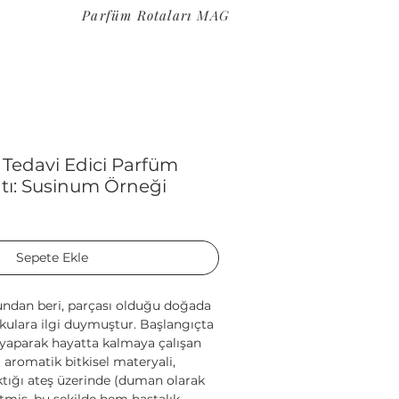
Parfüm Rotaları MAG
 Tedavi Edici Parfüm
tı: Susinum Örneği
Sepete Ekle
undan beri, parçası olduğu doğada
okulara ilgi duymuştur. Başlangıçta
ık yaparak hayatta kalmaya çalışan
 aromatik bitkisel materyali,
tığı ateş üzerinde (duman olarak
etmiş, bu şekilde hem hastalık