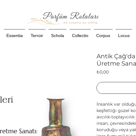
Essentia
Terroir
Schola
Collectio
Corpus
Locus
Antik Çağ'da
Üretme Sana
Fiyat
₺0,00
İnsanlık var olduğ
keşfettiği güzel k
avcılık-toplayıcıl
insan, çevresindeki
koruduğu veya yak
''per-fumun'') tük