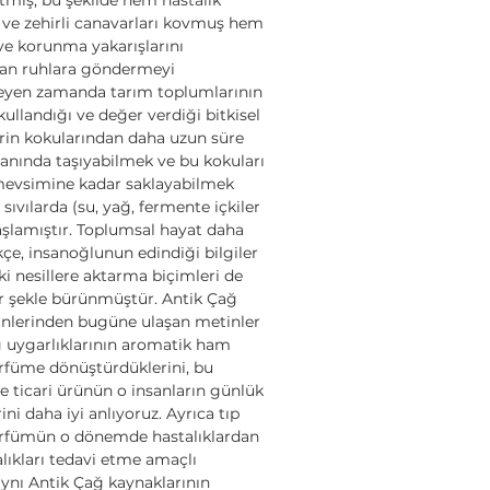
 ve zehirli canavarları kovmuş hem
ve korunma yakarışlarını
an ruhlara göndermeyi
rleyen zamanda tarım toplumlarının
kullandığı ve değer verdiği bitkisel
in kokularından daha uzun süre
anında taşıyabilmek ve bu kokuları
 mevsimine kadar saklayabilmek
sıvılarda (su, yağ, fermente içkiler
şlamıştır. Toplumsal hayat daha
kçe, insanoğlunun edindiği bilgiler
ki nesillere aktarma biçimleri de
ir şekle bürünmüştür. Antik Çağ
inlerinden bugüne ulaşan metinler
ğ uygarlıklarının aromatik ham
rfüme dönüştürdüklerini, bu
ve ticari ürünün o insanların günlük
ni daha iyi anlıyoruz. Ayrıca tıp
parfümün o dönemde hastalıklardan
ıkları tedavi etme amaçlı
aynı Antik Çağ kaynaklarının