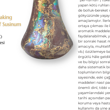
yapan kötü ruhları
de bolluk-bereket 
gökyüzünde yaşay
amaçlamıştır. İle
ortaya çıkması ile 
aromatik maddeler
faydalanabilmek, y
bir sonraki hasat
amacıyla, muhtelif 
vb.) özütlemeye ba
örgütlü hâle geldi
ve bu bilgiyi sonra
daha sistematik b
toplumlarının bilg
sayesinde, eski ça
maddeleri nasıl pa
önemli dinî, tıbbi 
yaşamlarındaki yeri
tarihi açısından 
koruma veya hastal
kullanımı da yine 