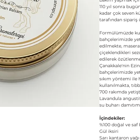
110 yıl sonra bugün 
kadar çok seven k
tarafından sipariş 
Formülümüzde kull
bahçelerimizde yet
edilmekte, masera
çiçeklendikleri sez
edilerek özütlenme
Çanakkale'nin Ezine
bahçelerimizde yet
sıkım yöntemi ile h
kullanılmakta, tıb
700 rakımda yetişt
Lavandula angustif
su buharı damıtımı
İçindekiler:
%100 doğal ve sa
Gül iksiri
Sarı kantaron yağı