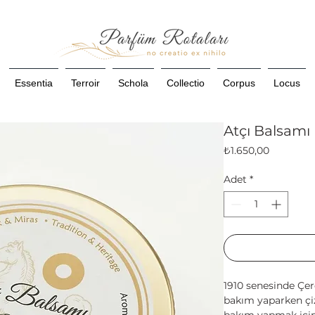
Essentia
Terroir
Schola
Collectio
Corpus
Locus
Atçı Balsamı
Fiyat
₺1.650,00
Adet
*
1910 senesinde Çer
bakım yaparken çiz
bakım yapmak için 