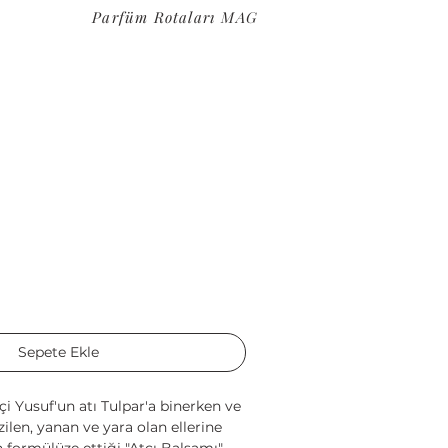
Parfüm Rotaları MAG
Sepete Ekle
çi Yusuf'un atı Tulpar'a binerken ve
ilen, yanan ve yara olan ellerine
formülüze ettiği "Atçı Balsamı",