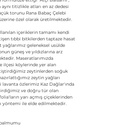
aynı titizlikle atları en az dedesi
üçük torunu Rana Babaç Çelebi
üzerine özel olarak üretilmektedir.
anılan içeriklerin tamamı kendi
işen tıbbi bitkilerden taptaze hasat
t yağlarımız geleneksel usülde
onun güneş ve yıldızlarına arz
ktedir. Maseratlarımızda
 ilçesi köylerinde yer alan
iştirdiğimiz zeytinlerden soğuk
azırlattığımız zeytin yağları
bi lavanta özlerimiz Kaz Dağlar'ında
irdiğimiz ve doğru tür olan
olia'ların yarı açmış çiçeklerinden
 yöntemi ile elde edilmektedir.
f balmumu