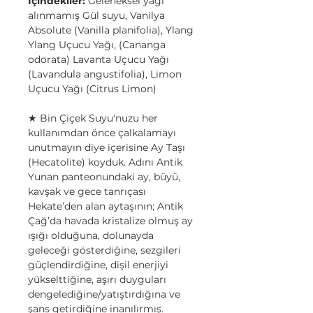
İçindekiler:
Geleneksel yağı
alınmamış Gül suyu, Vanilya
Absolute (Vanilla planifolia), Ylang
Ylang Uçucu Yağı, (Cananga
odorata) Lavanta Uçucu Yağı
(Lavandula angustifolia), Limon
Uçucu Yağı (Citrus Limon)
★ Bin Çiçek Suyu'nuzu her
kullanımdan önce çalkalamayı
unutmayın diye içerisine Ay Taşı
(Hecatolite) koyduk. Adını Antik
Yunan panteonundaki ay, büyü,
kavşak ve gece tanrıçası
Hekate’den alan aytaşının; Antik
Çağ’da havada kristalize olmuş ay
ışığı olduğuna, dolunayda
geleceği gösterdiğine, sezgileri
güçlendirdiğine, dişil enerjiyi
yükselttiğine, aşırı duyguları
dengelediğine/yatıştırdığına ve
şans getirdiğine inanılırmış.