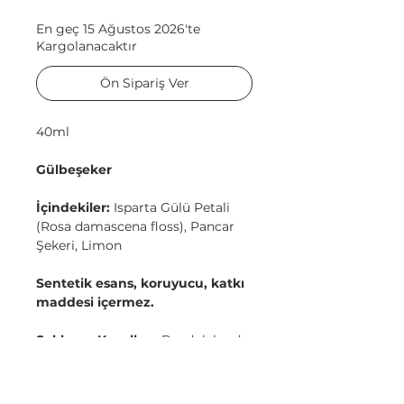
En geç 15 Ağustos 2026'te
Kargolanacaktır
Ön Sipariş Ver
40ml
Gülbeşeker
İçindekiler:
Isparta Gülü Petali
(Rosa damascena floss), Pancar
Şekeri, Limon
Sentetik esans, koruyucu, katkı
maddesi içermez.
Saklama Koşulları:
Buzdolabında
muhafaza edin.