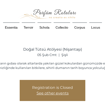
Essentia
Terroir
Schola
Collectio
Corpus
Locus
Doğal Tütsü Atölyesi (Nişantaşı)
05 Şub Cmt
  |  
Şişli
arın gıdası olarak altarlarda yakılan güzel kokulardan günümüzde e
izliğinde kullanılan bitkilere, sihirli dumanın tarih boyunca yolculuğ
Registration is Closed
See other events