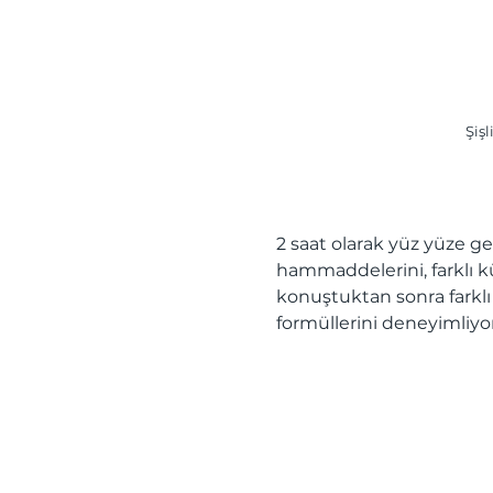
Şişl
2 saat olarak yüz yüze g
hammaddelerini, farklı kü
konuştuktan sonra farklı
formüllerini deneyimliyor