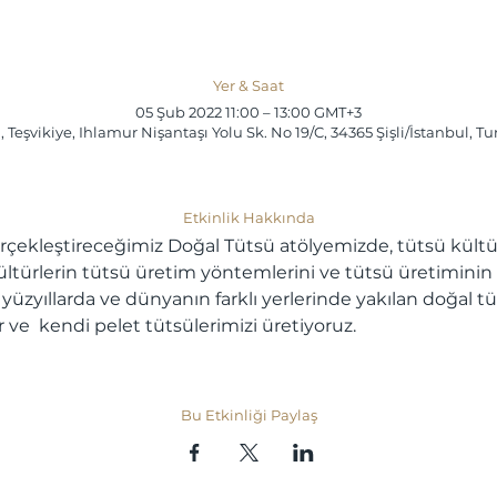
Yer & Saat
05 Şub 2022 11:00 – 13:00 GMT+3
i, Teşvikiye, Ihlamur Nişantaşı Yolu Sk. No 19/C, 34365 Şişli/İstanbul, T
Etkinlik Hakkında
erçekleştireceğimiz Doğal Tütsü atölyemizde, tütsü kültür
ltürlerin tütsü üretim yöntemlerini ve tütsü üretiminin 
 yüzyıllarda ve dünyanın farklı yerlerinde yakılan doğal 
 ve  kendi pelet tütsülerimizi üretiyoruz.
Bu Etkinliği Paylaş