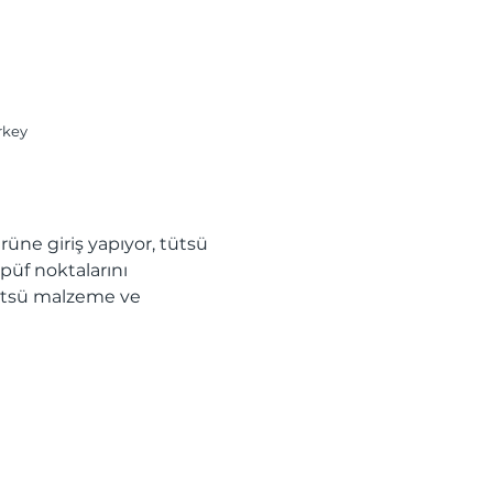
urkey
üne giriş yapıyor, tütsü 
püf noktalarını 
tütsü malzeme ve 