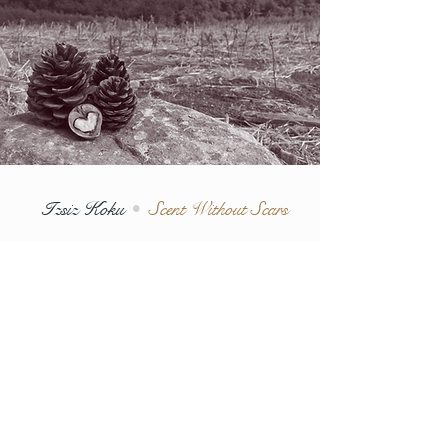
Izsiz Koku
•
Scent Without Scars
Her hasatın bir kısmını geri veriyoruz:
Kaz Dağları’nın yeniden ağaçlandırılılmasına,
ata tohumu koruyan kadın kooperatiflerine,
Türkiye’nin tıbbi ve aromatik bitkilerine adanmış
ilk çevrim içi ansiklopedisi CerciYusuf.org'a—
Her yerden, hatırlamak isteyen herkese,
kalpten armağanımız.
Part of every harvest is returned:
to reforestation in the Kaz Dağları,
to women’s cooperatives protecting heirloom seeds,
to the open digital library at CerciYusuf.org,
Turkey’s first online encyclopaedia of
medicinal and aromatic plants,
freely offered to anyone, anywhere,