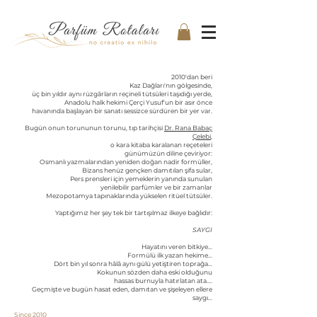
2010'dan beri
Kaz Dağları'nın gölgesinde,
üç bin yıldır aynı rüzgârların reçineli tütsüleri taşıdığı yerde,
Anadolu halk hekimi Çerçi Yusuf'un bir asır önce
havanında başlayan bir sanatı sessizce sürdüren bir yer var.
Bugün onun torununun torunu, tıp tarihçisi
Dr. Rana Babaç
Çelebi,
o kara kitaba karalanan reçeteleri
günümüzün diline çeviriyor:
Osmanlı yazmalarından yeniden doğan nadir formüller,
Bizans henüz gençken damıtılan şifa sular,
Pers prensleri için yemeklerin yanında sunulan
yenilebilir parfümler ve bir zamanlar
Mezopotamya tapınaklarında yükselen ritüel tütsüler.
Yaptığımız her şey tek bir tartışılmaz ilkeye bağlıdır:
SAYGI
Hayatını veren bitkiye...
Formülü ilk yazan hekime...
Dört bin yıl sonra hâlâ aynı gülü yetiştiren toprağa...
Kokunun sözden daha eski olduğunu
hassas burnuyla hatırlatan ata....
Geçmişte ve bugün hasat eden, damıtan ve şişeleyen ellere
saygı...
Since 2010