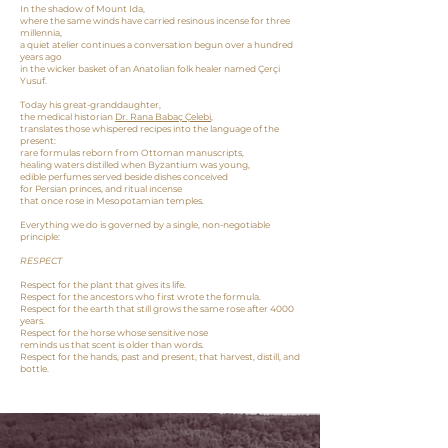
In the shadow of Mount Ida,
where the same winds have carried resinous incense for three
millennia,
a quiet atelier continues a conversation begun over a hundred
years ago
in the wicker basket of an Anatolian folk healer named Çerçi
Yusuf.
Today his great-granddaughter,
the medical historian
Dr. Rana Babaç Çelebi
,
translates those whispered recipes into the language of the
present:
rare formulas reborn from Ottoman manuscripts,
healing waters distilled when Byzantium was young,
edible perfumes served beside dishes conceived
for Persian princes, and ritual incense
that once rose in Mesopotamian temples.
Everything we do is governed by a single, non-negotiable
principle:
RESPECT
Respect for the plant that gives its life.
Respect for the ancestors who first wrote the formula.
Respect for the earth that still grows the same rose after 4000
years.
Respect for the horse whose sensitive nose
reminds us that scent is older than words.
Respect for the hands, past and present, that harvest, distill, and
bottle.