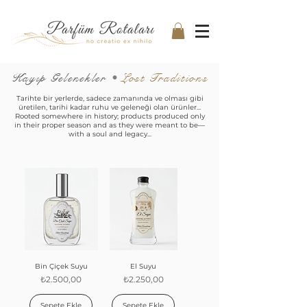
Kayıp Gelenekler
•
Lost Traditions
Tarihte bir yerlerde, sadece zamanında ve olması gibi
üretilen, tarihi kadar ruhu ve geleneği olan ürünler...
Rooted somewhere in history; products produced only
in their proper season and as they were meant to be—
with a soul and legacy...
Bin Çiçek Suyu
El Suyu
Fiyat
Fiyat
₺2.500,00
₺2.250,00
Sepete Ekle
Sepete Ekle