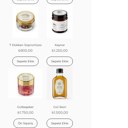
7 Dükkan Süprüntüsü
Kaynar
Fiyat
Fiyat
₺900,00
₺1.250,00
Sepete Ekle
Sepete Ekle
Gülbeşeker
Gül İksiri
Fiyat
Fiyat
₺1.750,00
₺1.500,00
Ön Sipariş
Sepete Ekle