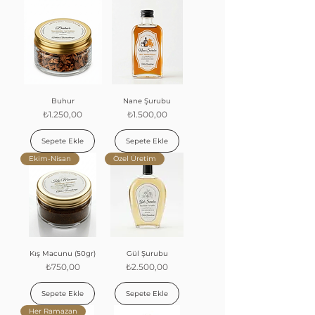
Buhur
Nane Şurubu
Fiyat
Fiyat
₺1.250,00
₺1.500,00
Sepete Ekle
Sepete Ekle
Ekim-Nisan
Özel Üretim
Kış Macunu (50gr)
Gül Şurubu
Fiyat
Fiyat
₺750,00
₺2.500,00
Sepete Ekle
Sepete Ekle
Her Ramazan