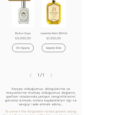
Buhur Suyu
Lavanta İksiri (50ml)
Fiyat
Fiyat
₺3.000,00
₺1.250,00
Ön Sipariş
Sepete Ekle
1
/
1
Parçası olduğumuz, döngülerine ve
meyvelerine muhtaç olduğumuz doğanın,
parfüm rotalarında yetişen zenginliklerini
görünür kılmak; onlara kaybettikleri ilgi ve
sevgiyi iade etmek adına...
To unveil the forgotten riches grown along