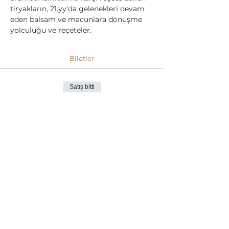
tiryakların, 21.yy'da gelenekleri devam 
eden balsam ve macunlara dönüşme 
yolculuğu ve reçeteler.
Biletler
Satış bitti
Bilet tipi
Bilet
Fiyat
₺1.500,00
Bu Etkinliği Paylaş