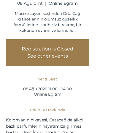
08 Ağu Cmt
  |  
Online Eğitim
Mucize suyun keşfinden Orta Çağ
kraliçelerinin ölümsüz güzellik
formüllerine - tarihe iz bırakmış bir
kokunun evrimi ve formüller.
Registration is Closed
See other events
Yer & Saat
08 Ağu 2020 11:00 – 14:00
Online Eğitim
Etkinlik Hakkında
Kolonyanın hikayesi, Ortaçağ'da alkol 
bazlı parfümlerin hayatımıza girmesi 
başlar... Pers İmparatorluğu'ndan 