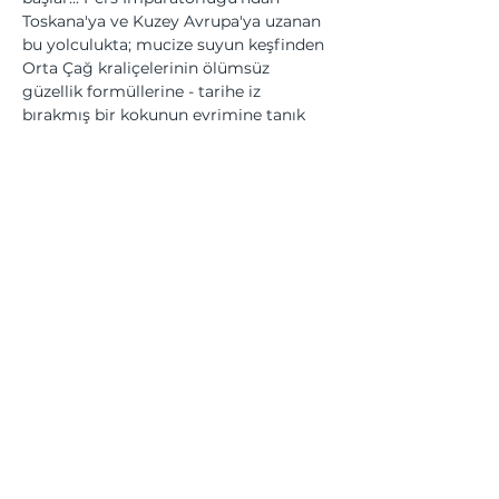
Toskana'ya ve Kuzey Avrupa'ya uzanan 
bu yolculukta; mucize suyun keşfinden 
Orta Çağ kraliçelerinin ölümsüz 
güzellik formüllerine - tarihe iz 
bırakmış bir kokunun evrimine tanık 
olacaksınız. 19.yy'dan kalma parfüm 
kitaplarının "orijinal" kolonya 
formüllerini keşfedecek, evde kendi 
kolonyanızı nasıl hazırlayacağınızı 
öğreneceksiniz.
Bu Etkinliği Paylaş
Üyesi olduğumuz kurumlar... | We are a member of...