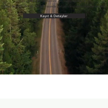
19-21 Haziran tarihlerinde gerçekleştireceğimiz
Parfüm Rotaları Terroir: İda inzivasında parfüm sanatının köklerine iniyoruz.
Kayıt & Detaylar