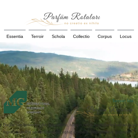
Essentia
Terroir
Schola
Collectio
Corpus
Locus
Terroir: İda
 Dağları’nın binlerce yıllık gölgesinde, telaşın bittiği ve doğanın başladığı ye
toprağın usulca serbest bıraktığı eşsiz aromaları deneyimleye gidiyoruz...​