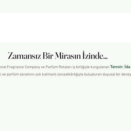
Zamansız Bir Mirasın İzinde...
Zamansız Bir Mirasın İzinde...
Terroir: İda
onal Fragrance Company ve Parfüm Rotaları iş birliğiyle kurgulanan
ali ve parfüm sanatının çok katmanlı zanaatkârlığıyla buluşturan duyusal bir dene