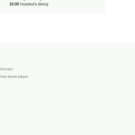
16:00
İstanbul'a dönüş
inzivası;
yime davet ediyor.