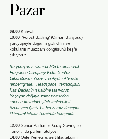
Pazar
Pazar
09:00
Kahvaltı
10:00
'Forest Bathing' (Orman Banyosu)
yürüyüşüyle doğanın gizli dilini ve
kokuların muazzam döngüsünü keşfe
çıkıyoruz.
Bu yürüyüş sırasında MG International
Fragrance Company Koku Sentez
Laboratuvarı Yöneticisi Aydın Alemdar
rehberliğinde, "Headspace" teknolojisini
Kaz Dağları'nın kalbine taşıyoruz.
Yaşayan doğaya zarar vermeden,
sadece havadaki şifalı molekülleri
özütleyeceğimiz bu benzersiz deneyim
#ParfümRotalarıTerroirIda kampında.
12:00
Senior Parfümör Koray Sevinç ile
Terroir: İda parfüm atölyesi
14:00
Öğle Yemeği & sertifika takdimi