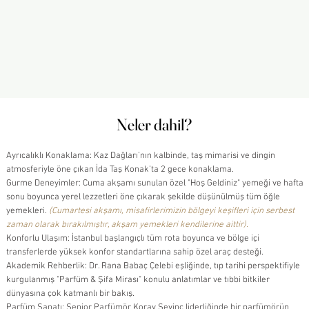
Neler dahil?
Neler dahil?
Ayrıcalıklı Konaklama: Kaz Dağları’nın kalbinde, taş mimarisi ve dingin
atmosferiyle öne çıkan İda Taş Konak’ta 2 gece konaklama.
Gurme Deneyimler: Cuma akşamı sunulan özel "Hoş Geldiniz" yemeği ve hafta
sonu boyunca yerel lezzetleri öne çıkarak şekilde düşünülmüş tüm öğle
yemekleri.
(Cumartesi akşamı, misafirlerimizin bölgeyi keşifleri için serbest
zaman olarak bırakılmıştır, akşam yemekleri kendilerine aittir).
Konforlu Ulaşım: İstanbul başlangıçlı tüm rota boyunca ve bölge içi
transferlerde yüksek konfor standartlarına sahip özel araç desteği.
Akademik Rehberlik: Dr. Rana Babaç Çelebi eşliğinde, tıp tarihi perspektifiyle
kurgulanmış "Parfüm & Şifa Mirası" konulu anlatımlar ve tıbbi bitkiler
dünyasına çok katmanlı bir bakış.
Parfüm Sanatı: Senior Parfümör Koray Sevinç liderliğinde bir parfümörün