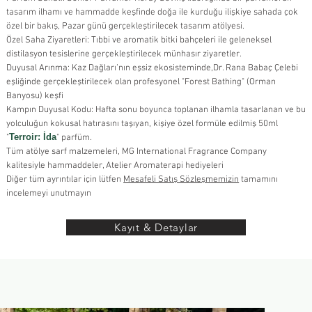
tasarım ilhamı ve hammadde keşfinde doğa ile kurduğu ilişkiye sahada çok
özel bir bakış, Pazar günü gerçekleştirilecek tasarım atölyesi.
Özel Saha Ziyaretleri: Tıbbi ve aromatik bitki bahçeleri ile geleneksel
distilasyon tesislerine gerçekleştirilecek münhasır ziyaretler.
Duyusal Arınma: Kaz Dağları’nın eşsiz ekosisteminde,Dr. Rana Babaç Çelebi
eşliğinde gerçekleştirilecek olan profesyonel "Forest Bathing" (Orman
Banyosu) keşfi
Kampın Duyusal Kodu: Hafta sonu boyunca toplanan ilhamla tasarlanan ve bu
yolculuğun kokusal hatırasını taşıyan, kişiye özel formüle edilmiş
50ml
Terroir: İda
"
" parfüm.
Tüm atölye sarf malzemeleri, MG International Fragrance Company
kalitesiyle hammaddeler, Atelier Aromaterapi hediyeleri
Diğer tüm ayrıntılar için lütfen
Mesafeli Satış Sözleşmemizin
tamamını
incelemeyi unutmayın
Kayıt & Detaylar