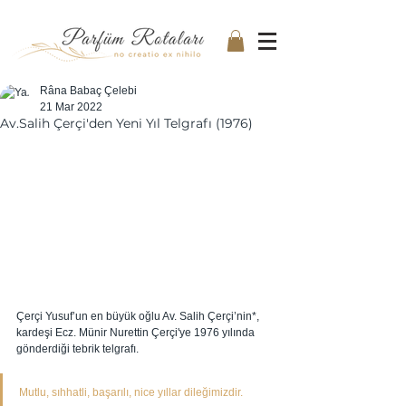
Râna Babaç Çelebi
21 Mar 2022
Av.Salih Çerçi'den Yeni Yıl Telgrafı (1976)
Çerçi Yusuf’un en büyük oğlu Av. Salih Çerçi’nin*, 
kardeşi Ecz. Münir Nurettin Çerçi'ye 1976 yılında 
gönderdiği tebrik telgrafı.
Mutlu, sıhhatli, başarılı, nice yıllar dileğimizdir.