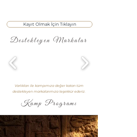
kampımızın ilk senesinde çekilen
Habitat TV "Hoş Kokunun İzinde"
belgeselini izlemek için tıklayın.
Kayıt Olmak İçin Tıklayın
Destekleyen Markalar
Varlıkları ile kampımıza değer katan tüm
destekleyen markalarımıza teşekkür ederiz.
Kamp Programı