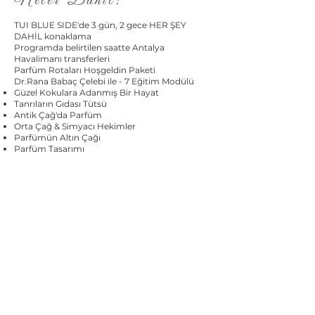
Neler Dahil?
TUI BLUE SIDE'de 3 gün, 2 gece HER ŞEY
DAHİL konaklama
Programda belirtilen saatte Antalya
Havalimanı transferleri
Parfüm Rotaları Hoşgeldin Paketi
Dr.Rana Babaç Çelebi ile - 7 Eğitim Modülü
Güzel Kokulara Adanmış Bir Hayat
Tanrıların Gıdası Tütsü ​​
Antik Çağ'da Parfüm
Orta Çağ & Simyacı Hekimler
Parfümün Altın Çağı
Parfüm Tasarımı​​
Nasıl Parfümör Olunur? Parfüm Markası
Yaratma
Atölyelerde kullanılacak tüm hammadde ve
malzemeler
İkramlar
Konaklama boyunca NAR SPA'da %10 indirim
KDV
Dahil Olmayanlar
Uçak biletleri
Saatler dışı havalimanı transferleri
Otelde alınacak özel hizmetler (Ütü vb)
Yabancı içkiler