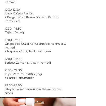
Kahvaltı
10:30-12.30​
Antik Çağ'da Parfüm
+ Bergama'nın Roma Dönemi Parfüm
Formülleri
12:30 - 14:30
Öğlen Yemeği
15:00 - 17:00
Ortaçağ'da Güzel Koku: Simyacı Hekimler &
İksirleri​​
+ Napoleon'un içilebilir kolonyası
17:00 - 21:00
Serbest Zaman & Akşam Yemeği
21:30 - 22:30
19.yy: Parfümün Altın Çağı
+ Parisli Parfümörler
23:00-24:00
​İsteyen misafirlerimiz için akşam çorbası
servisi