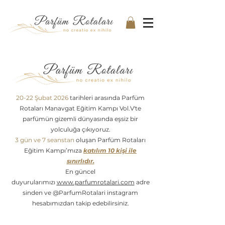
20-22 Şubat 2026
tarihleri arasında Parfüm
Rotaları Manavgat Eğitim Kampı Vol.V'te
parfümün gizemli dünyasında eşsiz bir
yolculuğa çıkıyoruz.
3 gün ve 7 seanstan
oluşan Parfüm Rotaları
Eğitim Kampı’mıza
katılım 10 kişi ile
sınırlıdır.
En güncel
duyurularımızı
www.parfumrotalari.com
adre
sinden ve @ParfumRotalari instagram
hesabımızdan takip edebilirsiniz.​
Bu sene beşincisini gerçekleştirdiğimiz