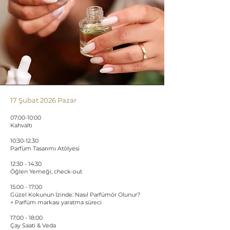
17 Şubat 2026 Pazar
07:00-10:00
Kahvaltı
10:30-12.30​
Parfüm Tasarımı Atölyesi
12:30 - 14:30
Öğlen Yemeği, check-out
15:00 - 17:00
Güzel Kokunun İzinde: Nasıl Parfümör Olunur?
+ Parfüm markası yaratma süreci
17:00 - 18:00
Çay Saati & Veda​