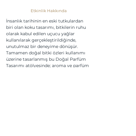
Etkinlik Hakkında
İnsanlık tarihinin en eski tutkulardan 
biri olan koku tasarımı, bitkilerin ruhu 
olarak kabul edilen uçucu yağlar 
kullanılarak gerçekleştirildiğinde, 
unutulmaz bir deneyime dönüşür. 
Tamamen doğal bitki özleri kullanımı 
üzerine tasarlanmış bu Doğal Parfüm 
Tasarımı atölyesinde; aroma ve parfüm 
sektörünü yakından tanıyacak, koku 
tasarlama sanatının incelikleri 
öğrenecek ve uçucu yağların sihirli 
dünyasına yapacağınız ufak bir 
yolculuğundan ardından 
kendi eşsiz 
doğal parfümünüzü 
tasarlayacaksınız.
Bu Etkinliği Paylaş