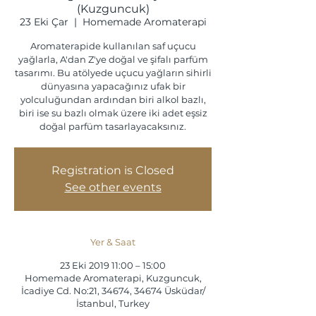
(Kuzguncuk)
23 Eki Çar
  |  
Homemade Aromaterapi
Aromaterapide kullanılan saf uçucu
yağlarla, A'dan Z'ye doğal ve şifalı parfüm
tasarımı. Bu atölyede uçucu yağların sihirli
dünyasına yapacağınız ufak bir
yolculuğundan ardından biri alkol bazlı,
biri ise su bazlı olmak üzere iki adet eşsiz
doğal parfüm tasarlayacaksınız.
Registration is Closed
See other events
Yer & Saat
23 Eki 2019 11:00 – 15:00
Homemade Aromaterapi, Kuzguncuk,
İcadiye Cd. No:21, 34674, 34674 Üsküdar/
İstanbul, Turkey