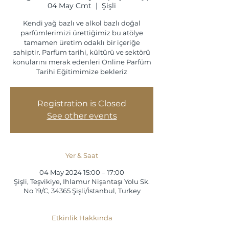
04 May Cmt
  |  
Şişli
Kendi yağ bazlı ve alkol bazlı doğal
parfümlerimizi ürettiğimiz bu atölye
tamamen üretim odaklı bir içeriğe
sahiptir. Parfüm tarihi, kültürü ve sektörü
konularını merak edenleri Online Parfüm
Tarihi Eğitimimize bekleriz
Registration is Closed
See other events
Yer & Saat
04 May 2024 15:00 – 17:00
Şişli, Teşvikiye, Ihlamur Nişantaşı Yolu Sk.
No 19/C, 34365 Şişli/İstanbul, Turkey
Etkinlik Hakkında