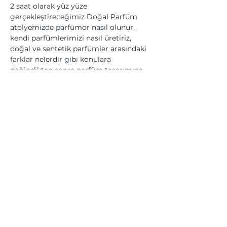
2 saat olarak yüz yüze 
gerçekleştireceğimiz Doğal Parfüm 
atölyemizde parfümör nasıl olunur, 
kendi parfümlerimizi nasıl üretiriz, 
doğal ve sentetik parfümler arasındaki 
farklar nelerdir gibi konulara 
değindikten sonra parfüm tasarımına 
giriş yapıyor, parfüm tasarımının temel 
kavram, prensip ve metodolojilerinin 
üzerinden geçtikten sonra kendi yağ 
bazlı ve alkol bazlı parfümlerimizi 
üretiyoruz.
Bu Etkinliği Paylaş
Üyesi olduğumuz kurumlar... | We are a member of...