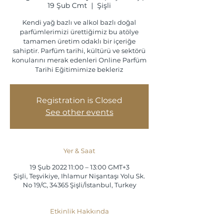
19 Şub Cmt
  |  
Şişli
Kendi yağ bazlı ve alkol bazlı doğal
parfümlerimizi ürettiğimiz bu atölye
tamamen üretim odaklı bir içeriğe
sahiptir. Parfüm tarihi, kültürü ve sektörü
konularını merak edenleri Online Parfüm
Tarihi Eğitimimize bekleriz
Registration is Closed
See other events
Yer & Saat
19 Şub 2022 11:00 – 13:00 GMT+3
Şişli, Teşvikiye, Ihlamur Nişantaşı Yolu Sk.
No 19/C, 34365 Şişli/İstanbul, Turkey
Etkinlik Hakkında