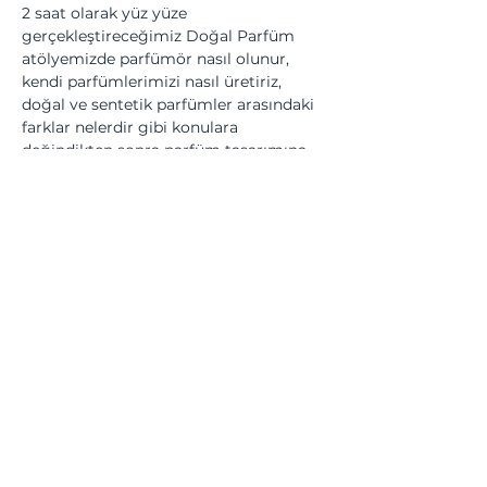
2 saat olarak yüz yüze 
gerçekleştireceğimiz Doğal Parfüm 
atölyemizde parfümör nasıl olunur, 
kendi parfümlerimizi nasıl üretiriz, 
doğal ve sentetik parfümler arasındaki 
farklar nelerdir gibi konulara 
değindikten sonra parfüm tasarımına 
giriş yapıyor, parfüm tasarımının temel 
kavram, prensip ve metodolojilerinin 
üzerinden geçtikten sonra kendi yağ 
bazlı ve alkol bazlı parfümlerimizi 
üretiyoruz.
Bu Etkinliği Paylaş
Üyesi olduğumuz kurumlar... | We are a member of...