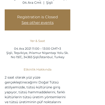
04 Ara Cmt
  |  
Şişli
Registration is Closed
See other events
Yer & Saat
04 Ara 2021 11:00 – 13:00 GMT+3
Şişli, Teşvikiye, Ihlamur Nişantaşı Yolu Sk.
No 19/C, 34365 Şişli/İstanbul, Turkey
Etkinlik Hakkında
2 saat olarak yüz yüze 
gerçekleştireceğimi Doğal Tütsü 
atölyemizde, tütsü kültürüne giriş 
yapıyor, tütsü hammaddelerini, farklı 
kültürlerin tütsü üretim yöntemlerini 
ve tütsü üretiminin püf noktalarını 