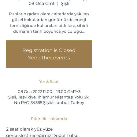
08 Oca Cmt
  |  
Şişli
Ruhların gıdası olarak altarlarda yakılan
güzel kokulardan günümüzde enerji
temizliğinde kullanılan bitkilere, sihirli
dumanın tarih boyunca yolculuğu...
Registration is Closed
See other events
Yer & Saat
08 Oca 2022 11:00 – 13:00 GMT+3
Şişli, Teşvikiye, Ihlamur Nişantaşı Yolu Sk.
No 19/C, 34365 Şişli/İstanbul, Turkey
Etkinlik Hakkında
2 saat olarak yüz yüze 
gerçekleştireceğimiz Doğal Tütsü 