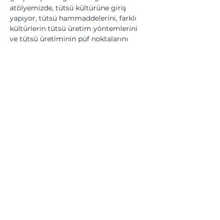
atölyemizde, tütsü kültürüne giriş 
yapıyor, tütsü hammaddelerini, farklı 
kültürlerin tütsü üretim yöntemlerini 
ve tütsü üretiminin püf noktalarını 
konuştuktan sonra farklı yüzyıllarda ve 
dünyanın farklı yerlerinde yakılan doğal 
tütsü malzeme ve formüllerini 
deneyimliyor ve  kendi pelet 
tütsülerimizi üretiyoruz.
Bu Etkinliği Paylaş
Üyesi olduğumuz kurumlar... | We are a member of...