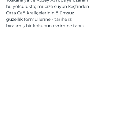
bu yolculukta; mucize suyun keşfinden 
Orta Çağ kraliçelerinin ölümsüz 
güzellik formüllerine - tarihe iz 
bırakmış bir kokunun evrimine tanık 
olacaksınız. 19.yy'dan kalma parfüm 
kitaplarının "orijinal" kolonya 
formüllerini keşfedecek, evde kendi 
kolonyanızı nasıl hazırlayacağınızı 
öğreneceksiniz.
Bu Etkinliği Paylaş
Üyesi olduğumuz kurumlar... | We are a member of...