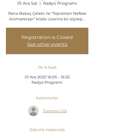
01 Ara Sal
  |  
Radyo Programı
Rana Babaç Çelebi ile "Topraktan Nefese
Aromaterapi" kitabı üzerine bir söyleşi...
Registration is Closed
See other events
Yer & Saat
01 Ara 2020 16:05 – 16:25
Radyo Programı
Katılımcılar
Tümünü Gör
Etkinlik Hakkında