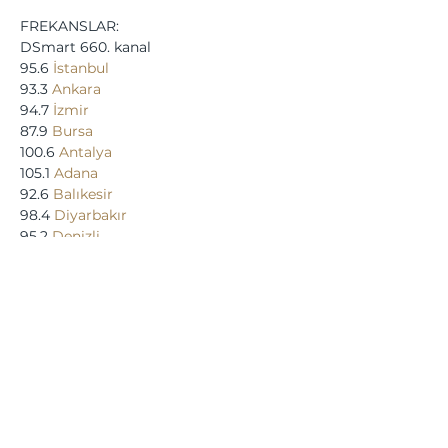
FREKANSLAR:
DSmart 660. kanal
95.6 
İstanbul
93.3 
Ankara
94.7 
İzmir
87.9 
Bursa
100.6 
Antalya
105.1 
Adana
92.6 
Balıkesir
98.4 
Diyarbakır
95.2 
Denizli
90.8 
Erzurum
89.0 
Eskişehir
92.0 
Gaziantep
93.6 
Hatay
103.2 
Konya
93.1 
Mersin
88.8 
Trabzon
Bu Etkinliği Paylaş