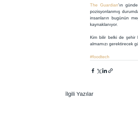
The Guardian
'ın günde
pozisyonlanmış durumda.
insanların bugünün mega
kaynaklanıyor. 
Kim bilir belki de şehir
almamızı gerektirecek g
#foodtech
İlgili Yazılar