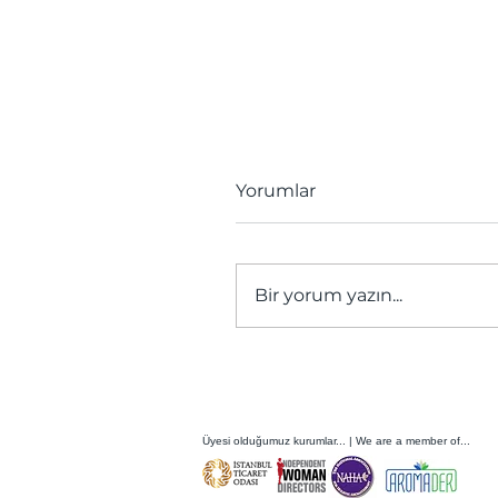
Yorumlar
Bir yorum yazın...
Türkiye’nin En Büyük
Gıda İnovasyon Merkez
ve Türkiye Gıda
İnovasyon Platformu
Üyesi olduğumuz kurumlar... | We are a member of...
(TÜGİP) Açılıyor