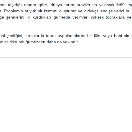
me taşıdığı rapora göre, dünya tarım arazilerinin yaklaşık %60'ı şeh
 Problemin büyük bir kısmını oluşturan ve oldukça endişe verici bu 
 şehirlerini ilk kurdukları günlerde verimleri yüksek topraklara ye
 bahçeciliğini, teraslarda tarım uygulamalarını bir lüks veya hobi olma
ünler düşündüğümüzden daha da yakındır...