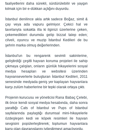
faaliyetlerini daha sürekli, sürdürülebilir ve yaygın 
kılmak için bir e-dükkan açtığını duyurdu.
İstanbul denilince akla artık sadece Boğaz, simit & 
çay veya ada vapuru gelmiyor. Çekici hal ve 
tavırlarıyla sokakta illa ki ilginizi üzerlerine çeken, 
çekemedikleri durumda gelip bizzat talep eden; 
cilveli, oyuncu ve muzip İstanbul Kedileri de bu 
şehrin marka olmuş değerlerinden. 
İstanbul'un bu rengarenk sevimli sakinlerine, 
geliştirdiği çeşitli hayvan koruma projeleri ile sahip 
çıkmaya çalışlan, onların günlük hikayelerini sosyal 
medya hesapları ve websitesi üzerinden 
hayvanseverlerle buluşturan İstanbul Kedileri, 2011 
senesinde medyada geniş yer kaplayan hayvanlara 
karşı zulüm haberlerine bir tepki olarak ortaya çıktı.  
Projenin kurucusu ve yöneticisi Rana Babaç Çelebi, 
ilk önce kendi sosyal medya hesabında, daha sonra 
yarattığı Cats of Istanbul ve Pups of Istanbul 
sayfalarında paylaştığı durumsal mini-hikayelerle 
özdeşleşen kedi ve köpek resimleri ile hayvan 
sevgisini popülerleştirerek; toplumun hayvanlara 
karşı olan davranışlarını iyileştirmeyi amaçlıyordu.