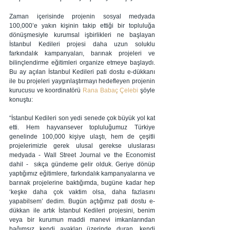
Zaman içerisinde projenin sosyal medyada 
100,000’e yakın kişinin takip ettiği bir topluluğa 
dönüşmesiyle kurumsal işbirlikleri ne başlayan 
İstanbul Kedileri projesi daha uzun soluklu 
farkındalık kampanyaları, barınak projeleri ve 
bilinçlendirme eğitimleri organize etmeye başlaydı. 
Bu ay açılan İstanbul Kedileri pati dostu e-dükkanı 
ile bu projeleri yaygınlaştırmayı hedefleyen projenin 
kurucusu ve koordinatörü 
Rana Babaç Çelebi
 şöyle 
konuştu:
“İstanbul Kedileri son yedi senede çok büyük yol kat 
etti. Hem hayvansever topluluğumuz Türkiye 
genelinde 100,000 kişiye ulaştı, hem de çeşitli 
projelerimizle gerek ulusal gerekse uluslarası 
medyada - Wall Street Journal ve the Economist 
dahil -  sıkça gündeme gelir olduk. Geriye dönüp 
yaptığımız eğitimlere, farkındalık kampanyalarına ve 
barınak projelerine baktığımda, bugüne kadar hep 
‘keşke daha çok vaktim olsa, daha fazlasını 
yapabilsem’ dedim. Bugün açtığımız pati dostu e-
dükkan ile artık İstanbul Kedileri projesini, benim 
veya bir kurumun maddi manevi imkanlarından 
bağımsız kendi ayakları üzerinde duran, kendi 