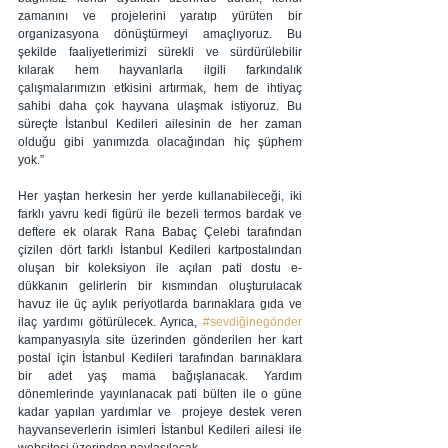
zamanını ve projelerini yaratıp yürüten bir 
organizasyona dönüştürmeyi amaçlıyoruz. Bu 
şekilde faaliyetlerimizi sürekli ve sürdürülebilir 
kılarak hem hayvanlarla ilgili farkındalık 
çalışmalarımızın etkisini artırmak, hem de ihtiyaç 
sahibi daha çok hayvana ulaşmak istiyoruz. Bu 
süreçte İstanbul Kedileri ailesinin de her zaman 
olduğu gibi yanımızda olacağından hiç şüphem 
yok.”
Her yaştan herkesin her yerde kullanabileceği, iki 
farklı yavru kedi figürü ile bezeli termos bardak ve 
deftere ek olarak Rana Babaç Çelebi tarafından 
çizilen dört farklı İstanbul Kedileri kartpostalından 
oluşan bir koleksiyon ile açılan pati dostu e-
dükkanın gelirlerin bir kısmından oluşturulacak 
havuz ile üç aylık periyotlarda barınaklara gıda ve 
ilaç yardımı götürülecek. Ayrıca, 
#sevdiğinegönder
kampanyasıyla site üzerinden gönderilen her kart 
postal için İstanbul Kedileri tarafından barınaklara 
bir adet yaş mama bağışlanacak. Yardım 
dönemlerinde yayınlanacak pati bülten ile o güne 
kadar yapılan yardımlar ve  projeye destek veren 
hayvanseverlerin isimleri İstanbul Kedileri ailesi ile 
websitesi üzerinden paylaşılacak.