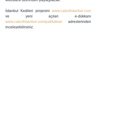
İstanbul Kedileri projesini 
www.catsofistanbul.com 
ve yeni açılan e-dükkanı 
www.catsofistanbul.com/patitukkan
 adreslerinden 
inceleyebilirsiniz.
#CatsofIstanbul