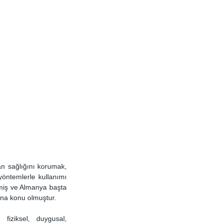
 sağlığını korumak, 
yöntemlerle kullanımı 
iş ve Almanya başta 
ına konu olmuştur. 
iziksel, duygusal, 