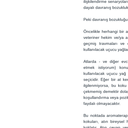
ilişkilendirme senaryoları
dayalı davranış bozukluk
Peki davranış bozukluğun
Öncelikle herhangi bir a
veteriner hekim ve/ya a
geçmiş travmaları ve d
kullanılacak uçucu yağla
Atlarda - ve diğer evci
etmek istiyorum) konu
kullanılacak uçucu yağ 
seçicidir. Eğer bir at ke
ilgilenmiyorsa, bu koku 
çekmemiş demektir dolay
koşullandırma veya poziti
faydalı olmayacaktır. 
Bu noktada aromaterapi
kokuları, atın bireysel
koklatır. Atın cevap ve