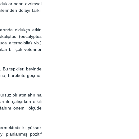
lduklarından evrimsel 
erinden dolayı farklı 
arında oldukça etkin 
kaliptüs (eucalyptus 
ca alternololia) vb.) 
lan bir çok veteriner 
 Bu tepkiler, beyinde 
ama, harekete geçme, 
rsuz bir atın ahırına 
ile çalışırken etkili 
fahını önemli ölçüde 
ermektedir ki; yüksek 
i planlanmış pozitif 