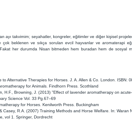
 ayı takvimim; seyahatler, kongreler, eğitimler ve diğer kişisel projele
yine çok beklenen ve sıkça sorulan evcil hayvanlar ve aromaterapi eğ
. Fakat her durumda Nisan bitmeden hem buradan hem de sosyal m
de to Alternative Therapies for Horses. J. A. Allen & Co. London. ISBN:
c Aromatherapy for Animals. Findhorn Press. Scothland
, H.F., Browning, J. (2013) "Effect of lavender aromatherapy on acute-
inary Science Vol. 33 Pg.67–69
matherapy for Horses. Kenilworth Press. Buckingham
& Casey, R.A. (2007) Training Methods and Horse Welfare. In: Waran N
e, vol 1. Springer, Dordrecht