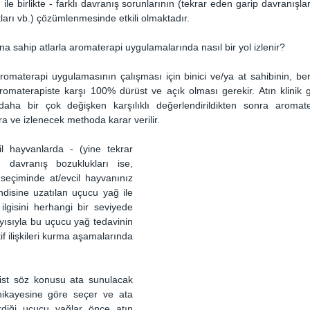
 ile birlikte - farklı davranış sorunlarının (tekrar eden garip davranışlar,
ları vb.) çözümlenmesinde etkili olmaktadır.
a sahip atlarla aromaterapi uygulamalarında nasıl bir yol izlenir?
romaterapi uygulamasının çalışması için binici ve/ya at sahibinin, ber
romaterapiste karşı 100% dürüst ve açık olması gerekir. Atın klinik g
aha bir çok değişken karşılıklı değerlendirildikten sonra aromat
ra ve izlenecek methoda karar verilir.
l hayvanlarda - (yine tekrar 
 davranış bozuklukları ise, 
seçiminde at/evcil hayvanınız 
ndisine uzatılan uçucu yağ ile 
ilgisini herhangi bir seviyede 
ısıyla bu uçucu yağ tedavinin 
f ilişkileri kurma aşamalarında 
st söz konusu ata sunulacak 
 hikayesine göre seçer ve ata 
rdiği uçucu yağlar önce atın 