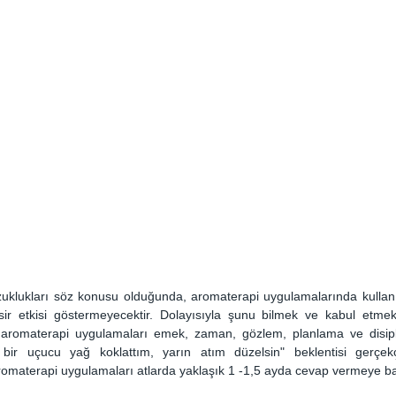
uklukları söz konusu olduğunda, aromaterapi uygulamalarında kullanı
iksir etkisi göstermeyecektir. Dolayısıyla şunu bilmek ve kabul etmek
aromaterapi uygulamaları emek, zaman, gözlem, planlama ve disiplin
 bir uçucu yağ koklattım, yarın atım düzelsin" beklentisi gerçekçi
romaterapi uygulamaları atlarda yaklaşık 1 -1,5 ayda cevap vermeye ba