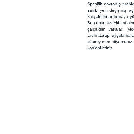
Spesifik davranış proble
sahibi yeni değişmiş, ağı
kaliyelerini arttırmaya 
Ben önümüzdeki haftalard
çalıştığım vakaları (v
aromaterapi uygulamalar
istemiyorum diyorsanı
katılabilirsiniz. 