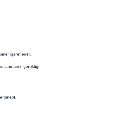
pine” işaret eder.
llanmanız gerektiği 
terpineol.