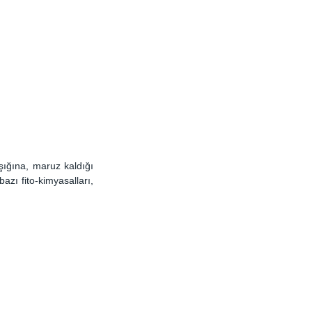
ışığına, maruz kaldığı 
zı fito-kimyasalları, 