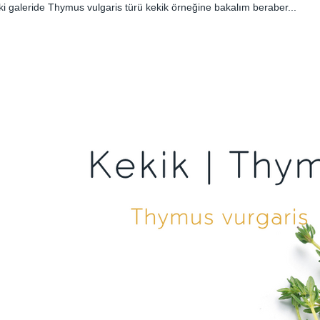
ki galeride Thymus vulgaris türü kekik örneğine bakalım beraber...