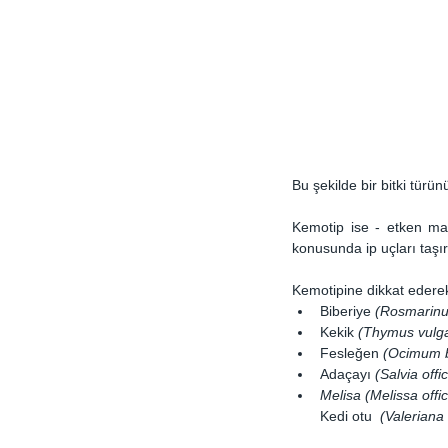
Bu şekilde bir bitki türü
Kemotip ise - etken mad
konusunda ip uçları taşı
Kemotipine dikkat ederek
Biberiye
 (Rosmarinus
Kekik 
(Thymus vulgar
Fesleğen 
(Ocimum b
Adaçayı 
(Salvia offic
Melisa (Melissa offic
Kedi otu  
(Valeriana 