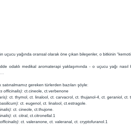
nün uçucu yağında oransal olarak öne çıkan bileşenler, o bitkinin “kemoti
de odaklı medikal aromaterapi yaklaşımında - o uçucu yağı nasıl ku
r… 
 satınalmamız gereken türlerden bazıları şöyle:
 officinalis)
: ct.cineole, ct.verbenone
is): 
ct. thymol, ct. linalool, ct. carvacrol, ct. thujanol-4, ct. geraniol, ct. 
asilicum): 
ct. eugenol, ct. linalool, ct.estragole.
inalis):
 ct. cineole, ct.thujone.
inalis)
: ct. citral, ct.citronellal.1
officinalis)
: ct. valeranone, ct. valeranal, ct. cryptofuranol.1