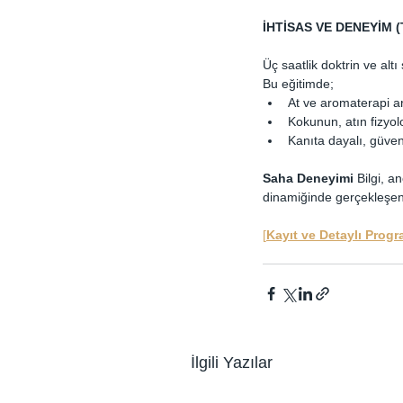
İHTİSAS VE DENEYİM (
Üç saatlik doktrin ve alt
Bu eğitimde;
At ve aromaterapi ar
Kokunun, atın fizyol
Kanıta dayalı, güven
Saha Deneyimi
 Bilgi, 
dinamiğinde gerçekleşen 
[
Kayıt ve Detaylı Progr
İlgili Yazılar