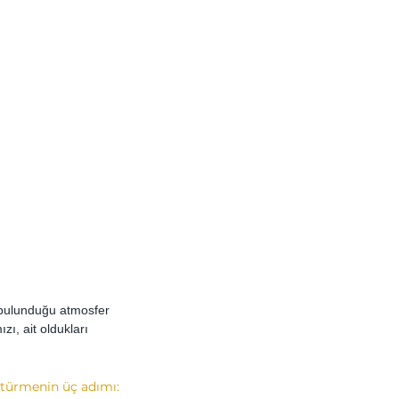
e bulunduğu atmosfer 
ı, ait oldukları 
üştürmenin üç adımı: