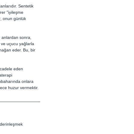
anlarıdır. Sentetik 
rer "iyileşme 
r, onun günlük 
ı anlardan sonra, 
r ve uçucu yağlarla 
rmağan eder. Bu, bir 
mücadele eden 
aterapi 
onbaharında onlara 
dece huzur vermektir.
 derinleşmek 