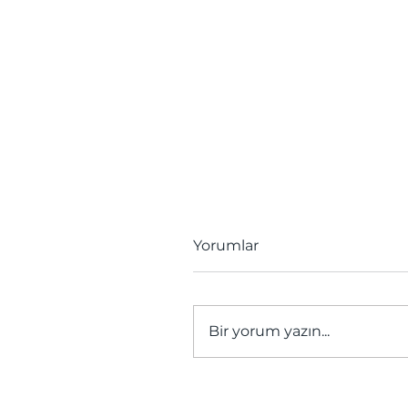
Yorumlar
Bir yorum yazın...
Atlar İçin Bitkisel Özlerl
Saç, Yele & Tüy Bakımı