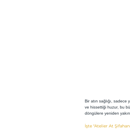
Bir atın sağlığı, sadece
ve hissettiği huzur, bu b
döngülere yeniden yakınl
İşte "Atelier At Şifaha