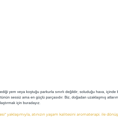
 yediği yem veya koştuğu parkurla sınırlı değildir; soluduğu hava, içind
ütünün sessiz ama en güçlü parçasıdır. Biz, doğadan uzaklaşmış atlarımız
aştırmak için buradayız.
nesi" yaklaşımıyla, atınızın yaşam kalitesini aromaterapi. ile dön