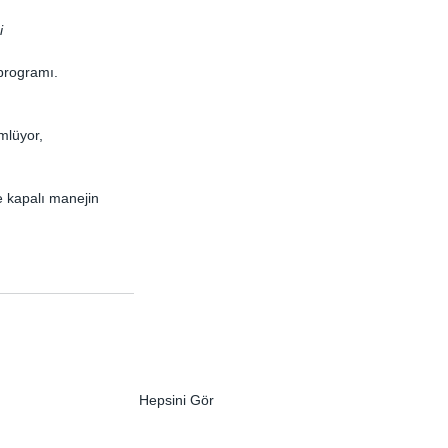
i
 programı.
mlüyor,
e kapalı manejin 
Hepsini Gör