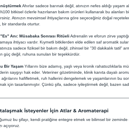
Dönüştürmek
 Ahırlar sadece barınak değil, atınızın nefes aldığı yaşam al
%100 bitkisel özlerle hazırlanan bakım ürünleri kullanarak bu alanları bi
rsiniz. Atınızın mevsimsel ihtiyaçlarına göre seçeceğiniz doğal reçetele
, bir standarda oturtur.
r "Es" Anı: Müsabaka Sonrası Ritüeli
 Adrenalin ve eforun zirve yaptığ
maya ihtiyacı vardır. Kıymetli bitkilerden elde edilen saf aromatik sula
ınıza sadece fiziksel bir bakım değil, zihinsel bir "30 dakikalık tatil" a
an güç değil, ruhuna sunulan bir teşekkürdür.
rlu Bir Yaşam
 Yıllarını bize adamış, yaşlı veya kronik rahatsızlıklarla 
derin saygıyı hak eder. Veteriner gözetiminde, klinik kanıta dayalı arom
 ağrılarını hafifletmek, ruh hallerini dengelemek ve yaşamlarının bu s
mak için tasarlanmıştır. Çünkü şifa, sadece iyileştirmek değil, bazen sa
talaşmak İsteyenler İçin Atlar & Aromaterapi
umuz bu şifayı, kendi pratiğine entegre etmek ve bilimsel bir zeminde
zı açıyoruz.