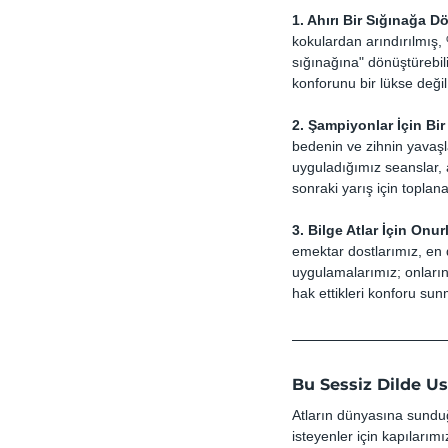
1. Ahırı Bir Sığınağa 
kokulardan arındırılmış, 
sığınağına" dönüştürebili
konforunu bir lükse değil
2. Şampiyonlar İçin Bi
bedenin ve zihnin yavaşla
uyguladığımız seanslar, at
sonraki yarış için toplan
3. Bilge Atlar İçin Onu
emektar dostlarımız, en 
uygulamalarımız; onların
hak ettikleri konforu sun
Bu Sessiz Dilde Us
Atların dünyasına sunduğ
isteyenler için kapılarımı