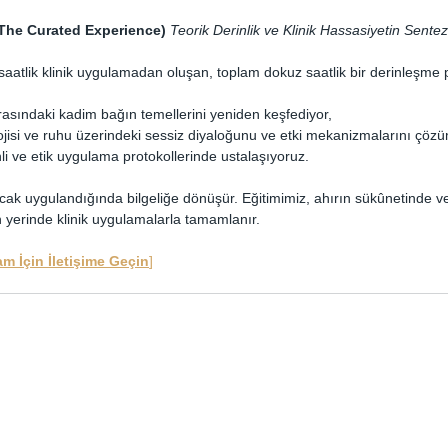
The Curated Experience)
Teorik Derinlik ve Klinik Hassasiyetin Sentez
ı saatlik klinik uygulamadan oluşan, toplam dokuz saatlik bir derinleşme
asındaki kadim bağın temellerini yeniden keşfediyor,
ojisi ve ruhu üzerindeki sessiz diyaloğunu ve etki mekanizmalarını çözü
li ve etik uygulama protokollerinde ustalaşıyoruz.
ancak uygulandığında bilgeliğe dönüşür. Eğitimimiz, ahırın sükûnetinde v
yerinde klinik uygulamalarla tamamlanır.
am İçin İletişime Geçin
]