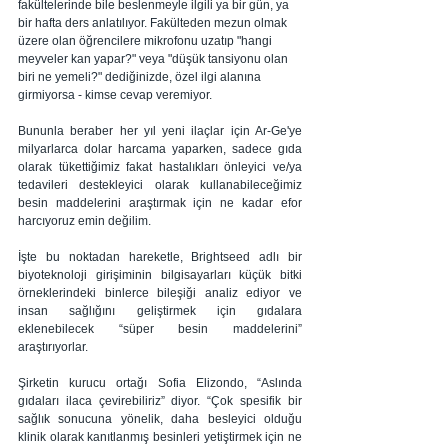
fakültelerinde bile beslenmeyle ilgili ya bir gün, ya 
bir hafta ders anlatılıyor. Fakülteden mezun olmak 
üzere olan öğrencilere mikrofonu uzatıp "hangi 
meyveler kan yapar?" veya "düşük tansiyonu olan 
biri ne yemeli?" dediğinizde, özel ilgi alanına 
girmiyorsa - kimse cevap veremiyor.
Bununla beraber her yıl yeni ilaçlar için Ar-Ge'ye 
milyarlarca dolar harcama yaparken, sadece gıda 
olarak tükettiğimiz fakat hastalıkları önleyici ve/ya 
tedavileri destekleyici olarak kullanabileceğimiz 
besin maddelerini araştırmak için ne kadar efor 
harcıyoruz emin değilim.
İşte bu noktadan hareketle, Brightseed adlı bir 
biyoteknoloji girişiminin bilgisayarları küçük bitki 
örneklerindeki binlerce bileşiği analiz ediyor ve 
insan sağlığını geliştirmek için gıdalara 
eklenebilecek “süper besin maddelerini” 
araştırıyorlar. 
Şirketin kurucu ortağı Sofia Elizondo, “Aslında 
gıdaları ilaca çevirebiliriz” diyor. “Çok spesifik bir 
sağlık sonucuna yönelik, daha besleyici olduğu 
klinik olarak kanıtlanmış besinleri yetiştirmek için ne 