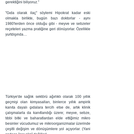
gerektiğini biliyoruz.”
"Gıda olarak ilaç" söylemi Hipokrat kadar eski 
olmakla birlikte, bugün bazı doktorlar - aynı 
1980'lerden önce olduğu gibi - meyve ve sebzeler 
reçeteleri yazma pratiğine geri dönüyorlar. Özellikle 
yurtdışında.... 
Türkiye'de sağlık sektörü ağırlıklı olarak 100 yıllık 
geçmişi olan kimyasalları, binlerce yıllık ampirik 
kanıta dayalı gıdalara tercih etse de, artık klinik 
çalışmalarla da kanıtlandığı üzere; meyve, sebze, 
tıbbi bitki ve baharatlardan elde ettiğimiz mikro 
besinler vücudumuz ve mikroorganizmalar üzerinde 
çeşitli değişim ve dönüşümlere yol açıyorlar. (Yani 