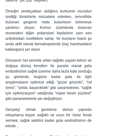
sadece "çer çöp" değiller) 
Örneğin zerdeçaldan aldığınız kurkumin vücudun 
ürettiği tümörlerle mücadele ederken, zencefilde 
bulunan gingerol mide bulantısını önlemeye 
yardımcı oluyor. Kırmızı üzümlerde bulunan 
resveratrol diğer potansiyel faydaların yanı sıra 
antioksidan özelliklere sahip. Ve bunların hepsi şu 
anda aktif olarak farmakopelerde (ilaç hammaddesi 
katalogları) yer alıyor.
Dünyanın her yerinde artan sağlıklı yaşam bilinci ve 
doğaya dönüş trendleri ile paralel olarak gıda 
endüstrisinin sağlık üzerine daha fazla kafa yorduğu 
şu günlerde, bugüne kadar gıda ile ilgili  
araştırmaların optimize ettiği "güzel görüntü", "raf 
ömrü", "yolda dayanıklılık" gibi parametreler, "sağlık 
için optimizasyon" odağında "süper besin yüzdesi" 
gibi parametrelerle yer değiştiriyor. . 
Gerçekçi olmak gerekirse dünya çapında 
milyarlarca kişiye sağlıklı ve uzun bir ömür fırsatı 
vermek, sağlık sektörü kadar gıda endüstrisinin de 
elinde...