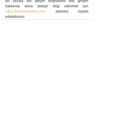
Bu yazıda adı geçen Brightseed adlı girişim 
hakkında daha detaylı bilgi edinmek için 
https://brightseedbio.com/
 adresini ziyaret 
edebilirsiniz.
Hepsini Gör
İlgili Yazılar