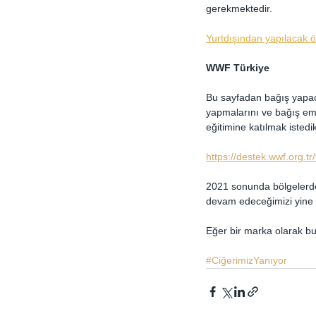
gerekmektedir.
Yurtdışından yapılacak öd
WWF Türkiye
Bu sayfadan bağış yapaca
yapmalarını ve bağış ema
eğitimine katılmak istedikl
https://destek.wwf.org.tr/
2021 sonunda bölgelerdek
devam edeceğimizi yine s
Eğer bir marka olarak b
#CiğerimizYanıyor