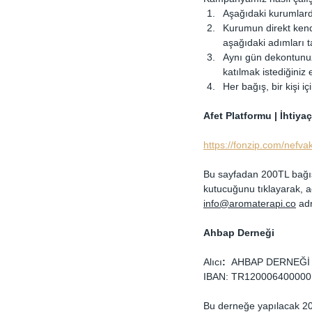
Aşağıdaki kurumlard
Kurumun direkt kend
aşağıdaki adımları 
Aynı gün dekontunuz
katılmak istediğiniz 
Her bağış, bir kişi i
Afet Platformu | İhtiyaç
https://fonzip.com/nefvak
Bu sayfadan 200TL bağış
kutucuğunu tıklayarak, açı
info@aromaterapi.co
 ad
Ahbap Derneği
Alıcı
:  
AHBAP DERNEĞİ
IBAN: TR120006400000
Bu derneğe yapılacak 20