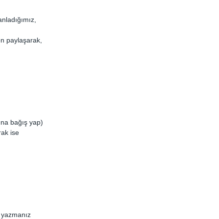
anladığımız, 
n paylaşarak, 
na bağış yap) 
rak ise 
” yazmanız 