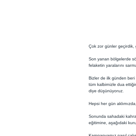
Çok zor günler geçirdik, 
Son yanan bölgelerde sö
felaketin yaralarını sarm
Bizler de ilk günden beri
tüm kalbimizle dua ettiği
diye düşünüyoruz.
Hepsi her gün aklımızda,
Sonunda sahadaki kahram
eğitimine, aşağıdaki kur
Kampanyamız nasıl çalı