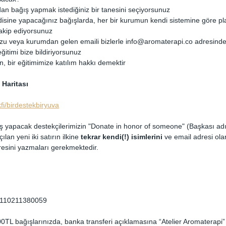
an bağış yapmak istediğiniz bir tanesini seçiyorsunuz
isine yapacağınız bağışlarda, her bir kurumun kendi sistemine göre pl
takip ediyorsunuz
u veya kurumdan gelen emaili bizlerle info@aromaterapi.co adresinde
eğitimi bize bildiriyorsunuz
çin, bir eğitimimize katılım hakkı demektir
 Haritası
fi/birdestekbiryuva
 yapacak destekçilerimizin "Donate in honor of someone" (Başkası adı
lan yeni iki satırın ilkine 
tekrar kendi(!) isimlerini
 ve email adresi ola
resini yazmaları gerekmektedir.
110211380059
0TL bağışlarınızda, banka transferi açıklamasına “Atelier Aromaterapi