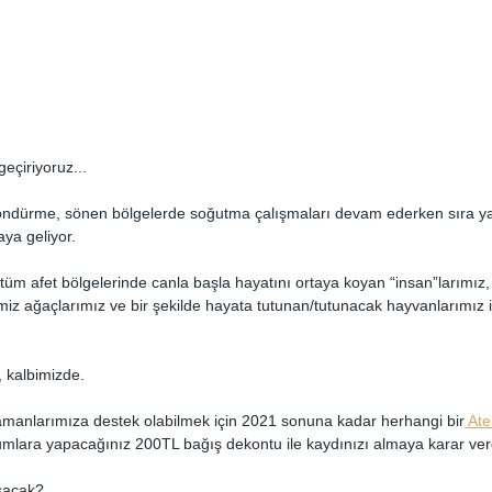
geçiriyoruz...
ndürme, sönen bölgelerde soğutma çalışmaları devam ederken sıra ya
aya geliyor.
 tüm afet bölgelerinde canla başla hayatını ortaya koyan “insan”larımız,
miz ağaçlarımız ve bir şekilde hayata tutunan/tutunacak hayvanlarımız iç
 kalbimizde. 
anlarımıza destek olabilmek için 2021 sonuna kadar herhangi bir
 Ate
umlara yapacağınız 200TL bağış dekontu ile kaydınızı almaya karar ver
şacak?