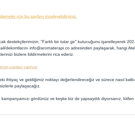
emeler için bu sayfayı inceleyebilirsiniz.
k destekçilerimizin, "Farklı bir tutar gir" kutucuğunu işaretleyerek 202
il/dekontlarını info@aromaterapi.co adresinden paylaşarak, hangi Atel
erinizi bizlere bildirmelerini rica ederiz.
trnin-canlari-yaniyor
i ihtiyaç ve geldiğimiz noktayı değerlendireceğiz ve sürece nasıl kat
izlerle paylaşacağız. 
u kampanyamızı gördünüz ve keşke biz de yapsaydık diyorsanız, lütfen 