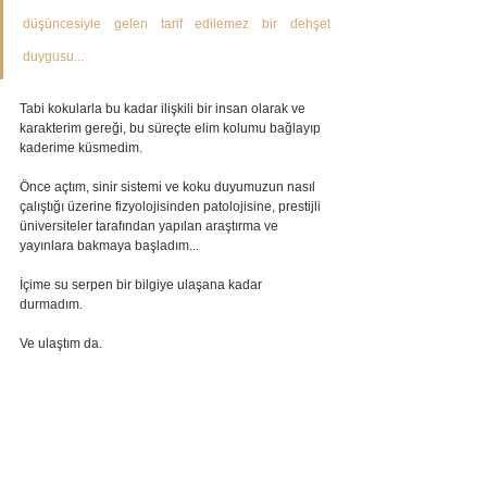
düşüncesiyle gelen tarif edilemez bir dehşet 
duygusu...
Tabi kokularla bu kadar ilişkili bir insan olarak ve 
karakterim gereği, bu süreçte elim kolumu bağlayıp 
kaderime küsmedim.
Önce açtım, sinir sistemi ve koku duyumuzun nasıl 
çalıştığı üzerine fizyolojisinden patolojisine, prestijli 
üniversiteler tarafından yapılan araştırma ve 
yayınlara bakmaya başladım... 
İçime su serpen bir bilgiye ulaşana kadar 
durmadım. 
Ve ulaştım da.