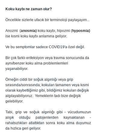
Koku kaybı ne zaman olur?
Öncelikle sizlerle ufacık bir terminoloji paylaşayım...
Anozmi  (
anosmia)
 koku kaybı, hipozmi (
hyposmia)
ise kısmi koku kaybı anlamına geliyor.
Ve bu semptomlar sadece COVID19'a özel değil.
Bir çok farklı enfeksiyon veya travma sonucunda da 
aynı/benzer koku alma problemlemleri 
yaşanabiliyor.
Örneğin ciddi bir soğuk algınlığı veya grip 
sırasında/sonrasında; kokuları tamamen veya kısmi 
olarak kaybettiğimiz gibi, bildiğimiz kokuları değişik 
algılayabiliyoruz.  Yemeklerin tadı bize
değişik 
gelebiliyor. 
Tabi, grip ve soğuk algınlığı gibi - vücudumuzun 
alışık olduğu patojenlerden kaynaklanan - 
rahatsızlıkları atlattıktan sonra koku alma duyumuz 
da hızlıca geri geliyor. 