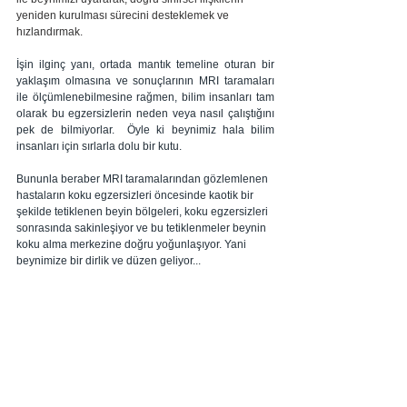
yeniden kurulması sürecini desteklemek ve 
hızlandırmak.
İşin ilginç yanı, ortada mantık temeline oturan bir 
yaklaşım olmasına ve sonuçlarının MRI taramaları 
ile ölçümlenebilmesine rağmen, bilim insanları tam 
olarak bu egzersizlerin neden veya nasıl çalıştığını 
pek de bilmiyorlar.  Öyle ki beynimiz hala bilim 
insanları için sırlarla dolu bir kutu.
Bununla beraber MRI taramalarından gözlemlenen 
hastaların koku egzersizleri öncesinde kaotik bir 
şekilde tetiklenen beyin bölgeleri, koku egzersizleri 
sonrasında sakinleşiyor ve bu tetiklenmeler beynin 
koku alma merkezine doğru yoğunlaşıyor. Yani 
beynimize bir dirlik ve düzen geliyor...