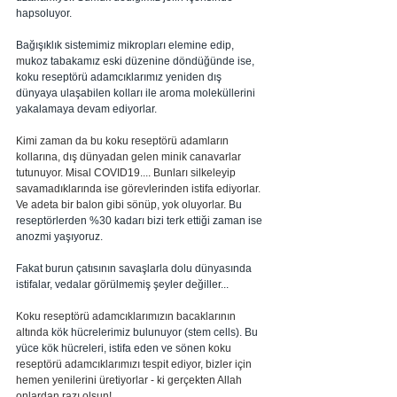
hapsoluyor.
Bağışıklık sistemimiz mikropları elemine edip, 
m
ukoz tabakamız eski düzenine döndüğünde ise, 
koku reseptörü adamcıklarımız yeniden dış 
dünyaya ulaşabilen kolları ile aroma moleküllerini 
yakalamaya devam ediyorlar.
Kimi zaman da bu koku reseptörü adamların 
kollarına, dış dünyadan gelen minik canavarlar 
tutunuyor. Misal COVID19.... Bunları silkeleyip 
savamadıklarında ise görevlerinden istifa ediyorlar. 
Ve adeta bir balon gibi sönüp, yok oluyorlar. 
Bu 
reseptörlerden %30 kadarı bizi terk ettiği zaman ise 
anozmi yaşıyoruz.
Fakat burun çatısının savaşlarla dolu dünyasında 
istifalar, vedalar görülmemiş şeyler değiller...
Koku reseptörü adamcıklarımızın bacaklarının 
altında 
kök hücrelerimiz bulunuyor (stem cells). Bu 
yüce kök hücreleri, istifa eden ve sönen 
koku 
reseptörü adamcıklarımızı tespit ediyor, bizler için 
hemen yenilerini üretiyorlar - ki gerçekten Allah 
onlardan razı olsun!