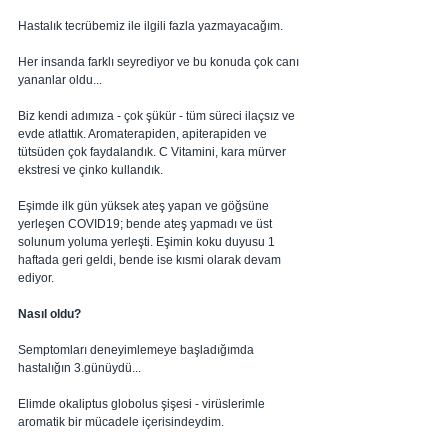
Hastalık tecrübemiz ile ilgili fazla yazmayacağım. 
Her insanda farklı seyrediyor ve bu konuda çok canı 
yananlar oldu... 
Biz kendi adımıza - çok şükür - tüm süreci ilaçsız ve 
evde atlattık. Aromaterapiden, apiterapiden ve 
tütsüden çok faydalandık. C Vitamini, kara mürver 
ekstresi ve çinko kullandık. 
Eşimde ilk gün yüksek ateş yapan ve göğsüne 
yerleşen COVID19; bende ateş yapmadı ve üst 
solunum yoluma yerleşti. Eşimin koku duyusu 1 
haftada geri geldi, bende ise kısmi olarak devam 
ediyor. 
Nasıl oldu?
Semptomları deneyimlemeye başladığımda 
hastalığın 3.günüydü...  
Elimde okaliptus globolus şişesi - virüslerimle 
aromatik bir mücadele içerisindeydim.