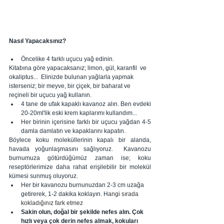
Nasıl Yapacaksınız?
Öncelike 4 farklı uçucu yağ edinin. 
Kitabına göre yapacaksanız; limon, gül, karanfil  ve 
okaliptus...  Elinizde bulunan yağlarla yapmak 
isterseniz; bir meyve, bir çiçek, bir baharat ve 
reçineli bir uçucu yağ kullanın.
4 tane de ufak kapaklı kavanoz alın. Ben evdeki 
20-20ml'lik eski krem kaplarımı kullandım...
Her birinin içerisine farklı bir uçucu yağdan 4-5 
damla damlatın ve kapaklarını kapatın. 
Böylece koku moleküllerinin kapalı bir alanda, 
havada yoğunlaşmasını sağlıyoruz.  Kavanozu 
burnumuza götürdüğümüz zaman ise; koku 
reseptörlerimize daha rahat erişilebilir bir molekül 
kümesi sunmuş oluyoruz.
Her bir kavanozu burnunuzdan 2-3 cm uzağa 
getirerek, 1-2 dakika koklayın. H
angi sırada 
kokladığınız fark etmez
Sakin olun, doğal bir şekilde nefes alın. Çok 
hızlı veya çok derin nefes almak, kokuları 