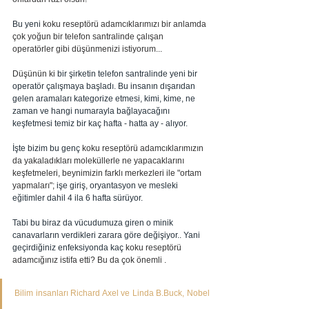
Bu yeni 
koku reseptörü adamcıklarımızı bir anlamda 
çok yoğun bir telefon santralinde çalışan 
operatörler gibi düşünmenizi istiyorum... 
Düşünün ki 
bir şirketin telefon santralinde yeni bir 
operatör çalışmaya başladı. Bu insanın dışarıdan 
gelen aramaları kategorize etmesi, kimi, kime, ne 
zaman ve hangi numarayla bağlayacağını 
keşfetmesi temiz bir kaç hafta - hatta ay - alıyor. 
İşte bizim bu genç 
koku reseptörü adamcıklarımızın 
da yakaladıkları moleküllerle ne yapacaklarını 
keşfetmeleri, beynimizin farklı merkezleri ile "ortam 
yapmaları";
 işe giriş, oryantasyon ve mesleki 
eğitimler dahil 4 ila 6 hafta sürüyor.
Tabi bu biraz da vücudumuza giren o minik 
canavarların verdikleri zarara göre değişiyor.. Yani 
geçirdiğiniz enfeksiyonda kaç 
koku reseptörü 
adamcığınız istifa etti? Bu da çok önemli .
Bilim insanları Richard Axel ve Linda B.Buck, Nobel 