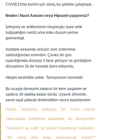
COVID19'da benim için süreç bu şekilde çalışmadı...
Neden / Nasıl Anozmi veya Hipozmi yaşıyoruz?
İyileşmiş ve antikorlarım oluşmuştu (yani artık 
bağışıklığım vardı) ama koku duyum yerine 
gelmemişti.
Hastalık sırasında 
virüsün sinir sistemime 
saldırdığından emindim. Çünkü 
bir gün 
uyandığımda dünyayı 3 tane görüyor ve gördüğüm 
dünyaların 3ü de havada dans ediyordu. 
Ateşim kesinlikle yoktu. Tansiyonum normaldi.  
Bu acayip deneyimi sadece bir kere yaşadım ve 
sadece 30 dakika kadar sürdü. Uyanık zihnimle, 
yarım saat yatarak dinlendikten sonra toparlandım. 
Nisan ortasında iyileşmiş bir insan olarak 
laboratuvar testlerime bakarken, bu deneyimimi 
hatırladım ve ciddi bir panik hissetmeye başladım. 
"Bir daha asla koku alamayacak mıyım?" 