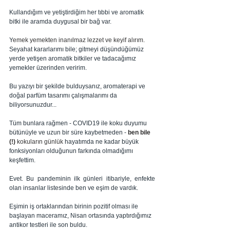
Kullandığım ve yetiştirdiğim her tıbbi ve aromatik 
bitki ile aramda duygusal bir bağ var. 
Y
emek yemekten inanılmaz lezzet ve keyif alırım. 
Seyahat kararlarımı bile; gitmeyi düşündüğümüz 
yerde yetişen aromatik bitkiler ve tadacağımız 
yemekler üzerinden veririm. 
Bu yazıyı bir şekilde bulduysanız, aromaterapi ve 
doğal parfüm tasarımı çalışmalarımı da 
biliyorsunuzdur...
Tüm bunlara rağmen - COVID19 ile koku duyumu 
bütünüyle ve uzun bir süre kaybetmeden - 
ben bile 
(!) 
kokuların
günlük
hayatımda ne kadar büyük 
fonksiyonları olduğunun farkında olmadığımı 
keşfettim.
Evet. Bu pandeminin ilk günleri itibariyle, enfekte 
olan insanlar listesinde ben ve eşim de vardık. 
Eşimin iş ortaklarından birinin pozitif olması ile 
başlayan maceramız, Nisan ortasında yaptırdığımız 
antikor testleri ile son buldu. 