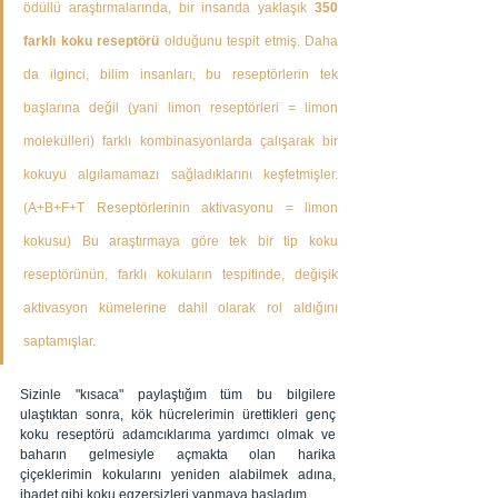
ödüllü araştırmalarında, bir insanda yaklaşık 
350 
farklı koku reseptörü
 olduğunu tespit etmiş. Daha 
da ilginci, bilim insanları, bu reseptörlerin tek 
başlarına değil 
(yani limon reseptörleri = limon 
molekülleri)
 farklı kombinasyonlarda çalışarak bir 
kokuyu algılamamazı sağladıklarını keşfetmişler. 
(A+B+F+T Reseptörlerinin aktivasyonu = limon 
kokusu) Bu araştırmaya göre tek bir tip koku 
reseptörünün, farklı kokuların tespitinde, değişik 
aktivasyon kümelerine dahil olarak rol aldığını 
saptamışlar.
Sizinle "kısaca" paylaştığım tüm bu bilgilere 
ulaştıktan sonra, kök hücrelerimin ürettikleri genç 
koku reseptörü adamcıklarıma yardımcı olmak ve 
baharın gelmesiyle açmakta olan harika 
çiçeklerimin kokularını yeniden alabilmek adına, 
ibadet gibi koku egzersizleri yapmaya başladım...