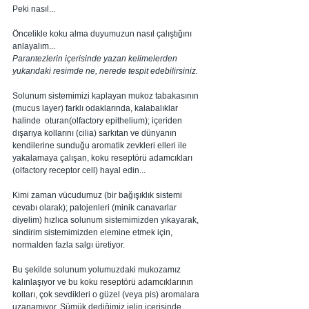
Peki nasıl...
Öncelikle koku alma duyumuzun nasıl çalıştığını 
anlayalım... 
Parantezlerin içerisinde yazan kelimelerden 
yukarıdaki resimde ne, nerede tespit edebilirsiniz.
Solunum sistemimizi kaplayan mukoz tabakasının 
(mucus layer) farklı odaklarında, kalabalıklar 
halinde  oturan(olfactory epithelium); içeriden 
dışarıya kollarını (cilia) sarkıtan ve dünyanın 
kendilerine sunduğu aromatik zevkleri elleri ile 
yakalamaya çalışan, koku reseptörü adamcıkları 
(olfactory receptor cell) hayal edin... 
Kimi zaman vücudumuz (bir bağışıklık sistemi 
cevabı olarak); patojenleri (minik canavarlar 
diyelim) hızlıca solunum sistemimizden yıkayarak, 
sindirim sistemimizden elemine etmek için, 
normalden fazla salgı üretiyor.
Bu şekilde solunum yolumuzdaki mukozamız 
kalınlaşıyor ve bu 
koku reseptörü adamcıklarının 
kolları, çok sevdikleri o güzel (veya pis) aromalara 
uzanamıyor. Sümük dediğimiz jelin içerisinde 