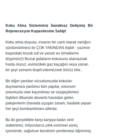
Koku Alma Sistemimiz İnanılmaz Gelişmiş Bir 
Rejenerasyon Kapasitesine Sahip!
Koku alma duyusu, 
insanın bir canlı olarak varlığını 
sürdürebilmesi ile ÇOK YAKINDAN ilişkili - yazımın 
başındaki bozuk süt ve yanan ev örneklerini 
düşünün(!) Bozuk gıdaların kokusunu alamazsak 
hasta oluruz, evimizdeki gaz kaçağını veya yanan 
bir şeyi zamanlı tespit edemezsek ölürüz bile...
Bir diğer yandan vücudumuzda kokuları 
duymamıza yardımcı tüm yapılar, solunum 
yolumuzla olan kaçınılmaz ve vazgeçilemez 
ilişkileri itibariyle devamlı havadan gelen 
patojenlerin (havada uçuşan zararlı, hastalık yapan 
her şey) bombardımanı altında. 
Bu iki gerçeklikle karşı karşıya kalan sinir 
sistemimiz, 
milyonlarca yıllık evrimsel süreç 
içerisinde, sağolsun kendisini 
yenilemeyi öğrenmiş.