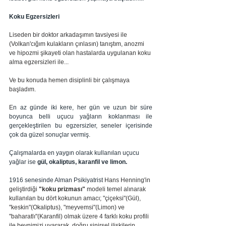
Koku Egzersizleri
Liseden bir doktor arkadaşımın tavsiyesi ile 
(Volkan'cığım kulakların çınlasın) tanıştım, anozmi 
ve hipozmi şikayeti olan hastalarda uygulanan koku 
alma egzersizleri ile...
Ve bu konuda hemen disiplinli bir çalışmaya 
başladım.
E
n az günde iki kere, her gün ve uzun bir süre 
boyunca belli uçucu yağların koklanması ile 
gerçekleştirilen bu egzersizler, seneler içerisinde 
çok da güzel sonuçlar vermiş.
Çalışmalarda en yaygın olarak kullanılan uçucu 
yağlar ise 
gül, okaliptus, karanfil ve limon. 
1916 senesinde Alman Psikiyatrist 
Hans Henning'in 
geliştirdiği
 "koku prizması"
 modeli temel alınarak 
kullanılan bu dört kokunun amacı; "çiçeksi"(Gül), 
"keskin"(Okaliptus), "meyvemsi"(Limon) ve 
"baharatlı"(Karanfil) olmak üzere 4 farklı koku profili 
ile beynimizi uyararak, doğru sinirsel ilişkilerin 