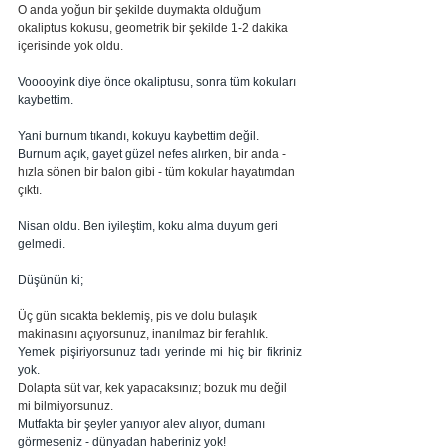
O anda yoğun bir şekilde duymakta olduğum 
okaliptus kokusu, geometrik bir şekilde 1-2 dakika 
içerisinde yok oldu. 
Vooooyink diye önce okaliptusu, sonra tüm kokuları 
kaybettim. 
Yani burnum tıkandı, kokuyu kaybettim değil.  
Burnum açık, gayet güzel nefes alırken,
 bir anda - 
hızla sönen bir balon gibi - tüm kokular hayatımdan 
çıktı.
Nisan oldu. Ben iyileştim, koku alma duyum geri 
gelmedi.
Düşünün ki;
Üç gün sıcakta beklemiş, pis ve dolu bulaşık 
makinasını açıyorsunuz, inanılmaz bir ferahlık. 
Yemek pişiriyorsunuz tadı yerinde mi hiç bir fikriniz 
yok.
Dolapta süt var, kek yapacaksınız; bozuk mu değil 
mi bilmiyorsunuz.
Mutfakta bir şeyler yanıyor alev alıyor, dumanı 
görmeseniz - dünyadan haberiniz yok!