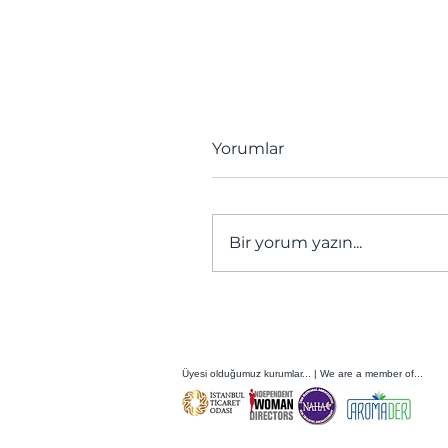
Yorumlar
Bir yorum yazın...
“İyileştiren Fikirler
Yarışması” Başvuruları
Başladı
Üyesi olduğumuz kurumlar... | We are a member of...