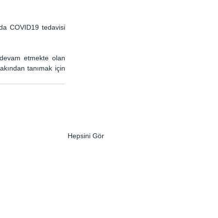
n da COVID19 tedavisi 
 sitemizde devam etmekte olan 
 sergisini ziyaret edebilir, merak ettiğiniz mantarları daha yakından tanımak için 
Hepsini Gör