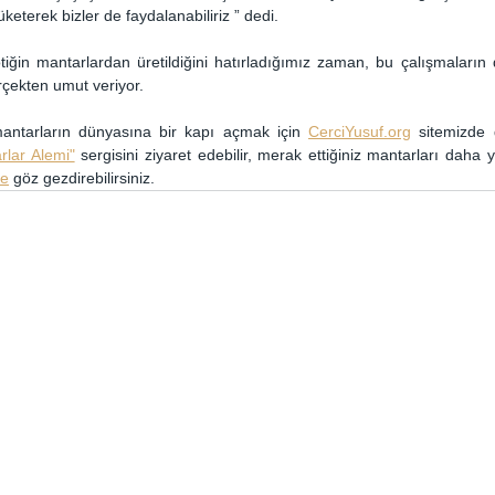
üketerek bizler de faydalanabiliriz ” dedi.
yotiğin mantarlardan üretildiğini hatırladığımız zaman, bu çalışmaları
rçekten umut veriyor.
 mantarların dünyasına bir kapı açmak için 
CerciYusuf.org
rlar Alemi"
ze
 göz gezdirebilirsiniz.