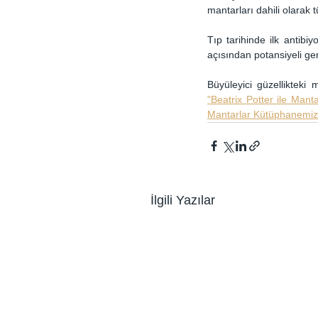
mantarları dahili olarak t
Tıp tarihinde ilk antibi
açısından potansiyeli ge
Büyüleyici güzellikteki
"Beatrix Potter ile Manta
Mantarlar Kütüphanemi
İlgili Yazılar