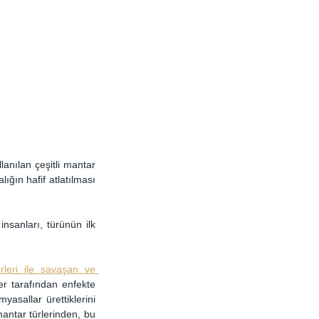
anılan çeşitli mantar 
ğın hafif atlatılması 
nsanları, türünün ilk 
rleri ile savaşan ve 
er tarafından enfekte 
asallar ürettiklerini 
 mantar türlerinden, bu 