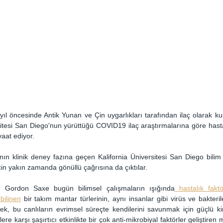
 yıl öncesinde Antik Yunan ve Çin uygarlıkları tarafından ilaç olarak kull
rsitesi San Diego'nun yürüttüğü COVID19 ilaç araştırmalarına göre hastalı
aat ediyor.
ın klinik deney fazına geçen Kalifornia Üniversitesi San Diego bilim i
çin yakın zamanda gönüllü çağrısına da çıktılar.
. Gordon Saxe bugün bilimsel çalışmaların ışığında
 hastalık faktö
bilinen
 bir takım mantar türlerinin, aynı insanlar gibi virüs ve bakteril
rek, bu canlıların evrimsel süreçte kendilerini savunmak için güçlü kimy
slere karşı şaşırtıcı etkinlikte bir çok anti-mikrobiyal faktörler geliştiren