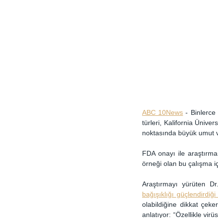
ABC 10News
 - Binlerce
türleri, Kalifornia Ünive
noktasında büyük umut v
FDA onayı ile araştırman
örneği olan bu çalışma i
Araştırmayı yürüten Dr
bağışıklığı güçlendirdiği 
olabildiğine dikkat çeke
anlatıyor: “Özellikle virü