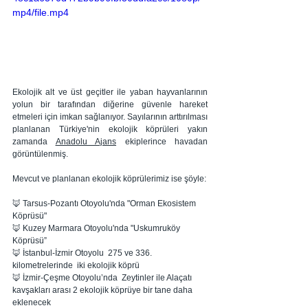
mp4/file.mp4
Ekolojik alt ve üst geçitler ile yaban hayvanlarının 
yolun bir tarafından diğerine güvenle hareket 
etmeleri için imkan sağlanıyor. Sayılarının arttırılması 
planlanan Türkiye'nin ekolojik köprüleri yakın 
zamanda 
Anadolu Ajans
 ekiplerince havadan 
görüntülenmiş.
Mevcut ve planlanan ekolojik köprülerimiz ise şöyle:
🦊 Tarsus-Pozantı Otoyolu'nda "Orman Ekosistem 
Köprüsü"
🦊 Kuzey Marmara Otoyolu'nda "Uskumruköy 
Köprüsü”
🦊 İstanbul-İzmir Otoyolu  275 ve 336. 
kilometrelerinde  iki ekolojik köprü
🦊 İzmir-Çeşme Otoyolu’nda  Zeytinler ile Alaçatı 
kavşakları arası 2 ekolojik köprüye bir tane daha 
eklenecek