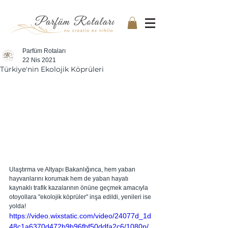
Parfüm Rotaları
22 Nis 2021
Türkiye'nin Ekolojik Köprüleri
Ulaştırma ve Altyapı Bakanlığınca, hem yaban 
hayvanlarını korumak hem de yaban hayatı 
kaynaklı trafik kazalarının önüne geçmek amacıyla 
otoyollara "ekolojik köprüler" inşa edildi, yenileri ise 
yolda!
https://video.wixstatic.com/video/24077d_1d
48c1a6370d472b9b96fbf50ddfa2c6/1080p/