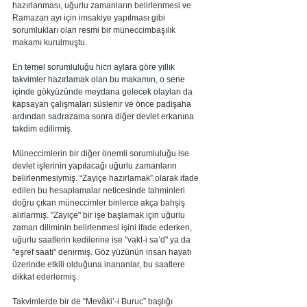
hazırlanması, uğurlu zamanların belirlenmesi ve 
Ramazan ayı için imsakiye yapılması gibi 
sorumlukları olan resmi bir müneccimbaşılık 
makamı kurulmuştu. 
E
n temel sorumluluğu hicri aylara göre yıllık 
takvimler hazırlamak olan bu makamın, o sene 
içinde gökyüzünde meydana gelecek olayları da 
kapsayan çalışmaları süslenir ve önce padişaha 
ardından sadrazama sonra diğer devlet erkanına 
takdim edilirmiş.
Müneccimlerin bir diğer önemli sorumluluğu ise 
d
evlet işlerinin yapılacağı uğurlu zamanların 
belirlenmesiymiş. 
“Zayiçe hazırlamak” olarak ifade 
edilen bu hesaplamalar neticesinde tahminleri 
doğru çıkan müneccimler binlerce akça bahşiş 
alırlarmış. "Zayiçe" bir işe başlamak için uğurlu 
zaman diliminin belirlenmesi işini ifade ederken, 
uğurlu saatlerin kedilerine ise "vakt-i sa’d" ya da 
"eşref saati" denirmiş. Göz yüzünün insan hayatı 
üzerinde etkili olduğuna inananlar, bu saatlere 
dikkat ederlermiş.
Takvimlerde bir de “Mevâki’-i Buruc” başlığı 