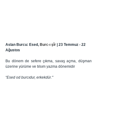
Aslan Burcu: Esed, 
Burc-ı şîr
 | 23 Temmuz - 22 
Ağustos
Bu dönem de sefere çıkma, savaş açma, düşman 
üzerine yürüme ve tılsım yazma dönemidir
“Esed od burcıdur, erkekdür."