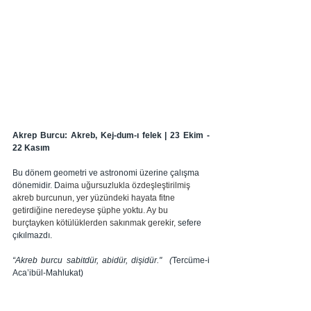
Akrep Burcu: Akreb, Kej-dum-ı felek | 23 Ekim - 
22 Kasım
Bu dönem geometri ve astronomi üzerine çalışma 
dönemidir. D
aima uğursuzlukla özdeşleştirilmiş 
akreb burcunun, yer yüzündeki hayata fitne 
getirdiğine neredeyse şüphe yoktu. Ay bu 
burçtayken kötülüklerden sakınmak gerekir,
 sefere 
çıkılmazdı. 
“Akreb burcu sabitdür, abidür, dişidür." 
 (
Tercüme-i 
Aca’ibül-Mahlukat)