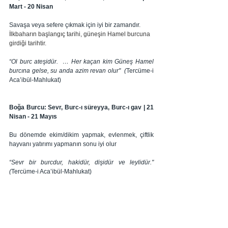
Mart - 20 Nisan
Savaşa veya sefere çıkmak için iyi bir zamandır. 
İlkbaharın başlangıç tarihi, güneşin Hamel burcuna 
girdiği tarihtir.
“Ol burc ateşidür.  … Her kaçan kim Güneş Hamel 
burcına gelse, su anda azim revan olur" 
 (
Tercüme-i 
Aca’ibül-Mahlukat)
Boğa Burcu: Sevr, Burc-ı süreyya, Burc-ı gav | 21 
Nisan - 21 Mayıs
Bu dönemde ekim/dikim yapmak, evlenmek, çiftlik 
hayvanı yatırımı yapmanın sonu iyi olur
“Sevr bir burcdur, hakidür, dişidür ve leylidür." 
(
Tercüme-i Aca’ibül-Mahlukat)