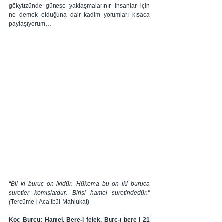
gökyüzünde güneşe yaklaşmalarının insanlar için 
ne demek olduğuna dair kadim yorumları kısaca 
paylaşıyorum…
“Bil ki buruc on ikidür. Hükema bu on iki buruca 
suretler komışlardur. Birisi hamel suretindedür." 
(
Tercüme-i Aca’ibül-Mahlukat)
Koç Burcu: Hamel, Bere-i felek, Burc-ı bere | 21 