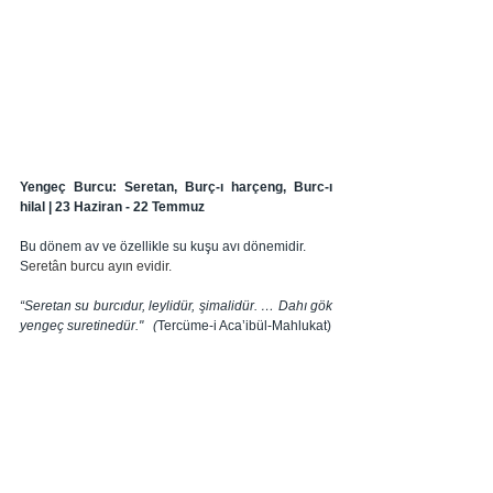
Yengeç Burcu: Seretan, Burç-ı harçeng, Burc-ı 
hilal | 23 Haziran - 22 Temmuz
Bu dönem av ve özellikle su kuşu avı dönemidir. 
S
eretân burcu ayın evidir.
“Seretan su burcıdur, leylidür, şimalidür. … Dahı gök 
yengeç suretinedür."  
 (
Tercüme-i Aca’ibül-Mahlukat)