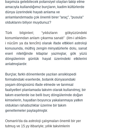
başımıza gelebilecek potansiyel olayları takip etme 
amacıyla kullandığımız burçların, kadim kültürlerde 
dünya üzerindeki hayatı anlama ve 
anlamlandırmada çok önemli birer "araç”, "pusula" 
olduklarını biliyor muydunuz?
Türk bilginleri; “yıldızların gökyüzündeki 
konumlarından anlam çıkarma sanatı”  (ilm-i ahkâm-
i nücûm ya da tencîm)
 olarak ifade ettikleri astroloji 
konusunda, müthiş zengin minyatürlerle dolu, sanat 
eseri niteliğinde kitaplar yazmışlar, gök yüzü 
döngülerinin günlük hayat üzerindeki etkilerini 
anlatmışlardır.
Burçlar, farklı dönemlerde yazılan ansiklopedi 
formatındaki eserlerde, botanik dünyasındaki 
yaşam döngüsünü ifade etmede ve tarımsal 
faaliyetleri planlamada takvim olarak kullanılmış; bir 
takım eserlerde ise belli burç döngülerinde doğan 
kimselerin, hayatları boyunca yakalanmaya yatkın 
oldukları rahatsızlıklar üzerine bir takım 
genellemeler paylaşılmıştır.
Osmanlı'da da astroloji çalışmaları önemli bir yer 
tutmuş ve 15.yy itibariyle; yıllık takvimlerin 