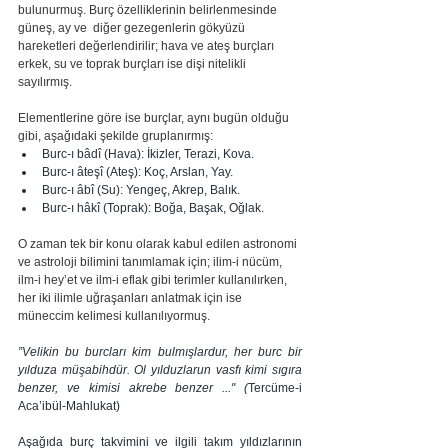
bulunurmuş. Burç özelliklerinin belirlenmesinde 
güneş, ay ve  diğer gezegenlerin gökyüzü 
hareketleri değerlendirilir; hava ve ateş burçları 
erkek, su ve toprak burçları ise dişi nitelikli 
sayılırmış. 
Elementlerine göre ise burçlar, aynı bugün olduğu 
gibi, aşağıdaki şekilde gruplanırmış:
Burc-ı bâdî (Hava): İkizler, Terazi, Kova.
Burc-ı âteşî (Ateş): Koç, Arslan, Yay.
Burc-ı âbî (Su): Yengeç, Akrep, Balık.
Burc-ı hâkî (Toprak): Boğa, Başak, Oğlak.
O zaman tek bir konu olarak kabul edilen astronomi 
ve astroloji bilimini tanımlamak için; ilim-i nücüm, 
ilm-i hey’et ve ilm-i eflak gibi terimler kullanılırken, 
her iki ilimle uğraşanları anlatmak için ise 
müneccim kelimesi kullanılıyormuş.
”Velikin bu burcları kim bulmışlardur, her burc bir 
yılduza müşabihdür. Ol yılduzlarun vasfı kimi sıgıra 
benzer, ve kimisi akrebe benzer ..." (
Tercüme-i 
Aca’ibül-Mahlukat)
Aşağıda burç takvimini ve ilgili takım yıldızlarının 