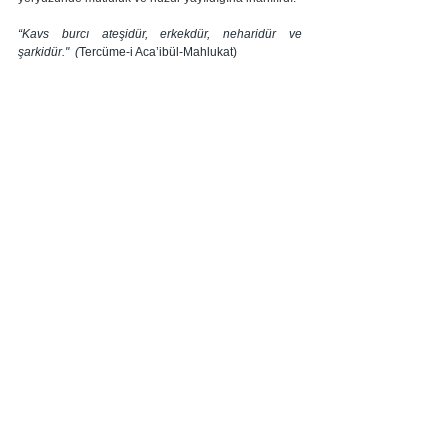
“Kavs burcı ateşidür, erkekdür, neharidür ve 
şarkidür." 
 (
Tercüme-i Aca’ibül-Mahlukat)
Oğlak Burcu: Cedy, 
Burc-ı büzgâle
, B
urc-ı bûz
  | 