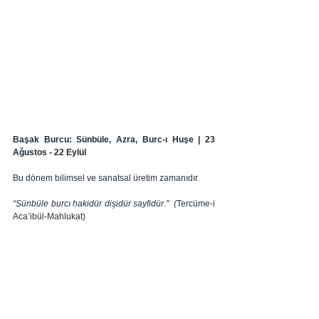
Başak Burcu: Sünbüle, Azra, Burc-ı Huşe | 23 
Ağustos - 22 Eylül 
Bu dönem bilimsel ve sanatsal üretim zamanıdır. 
“Sünbüle burcı hakidür dişidür sayfidür." 
 (
Tercüme-i 
Aca’ibül-Mahlukat)