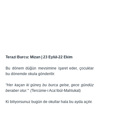
Terazi Burcu: Mizan | 23 Eylül-22 Ekim
Bu dönem düğün mevsimine işaret eder, çocuklar 
bu dönemde okula gönderilir.
“Her kaçan ki güneş bu burca gelse, gece gündüz 
beraber olur." 
 (
Tercüme-i Aca’ibül-Mahlukat)
Ki biliyorsunuz bugün de okullar hala bu ayda açılır.