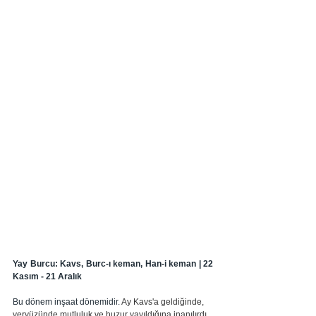
Yay Burcu: Kavs, Burc-ı keman, Han-i keman | 22 
Kasım - 21 Aralık
Bu dönem inşaat dönemidir. 
Ay Kavs'a geldiğinde, 
yeryüzünde mutluluk ve huzur yayıldığına inanılırdı.