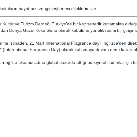
kuların hayatınızı zenginleştirmesi dileklerimizle...
 Kültür ve Turizm Derneği Türkiye'de bir kaç senedir kutlamakta olduğ
ndan Dünya Güzel Koku Günü olarak kabulüne yönelik resmi bir girişim
ine istinaden, 21 Mart International Fragrance day'i İngilizce'den direkt 
" (International Fragrance Day) olarak kutlamaya devam etme kararı a
rneği'ne ülkemiz adına global pazarda attığı bu kıymetli adımlar için te