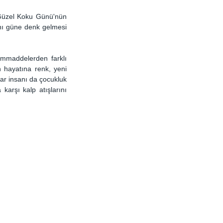
ı Güzel Koku Günü'nün 
nı güne denk gelmesi 
mmaddelerden farklı 
hayatına renk, yeni 
ar insanı da çocukluk 
karşı kalp atışlarını 