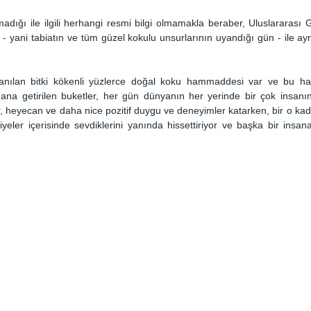
 olmadığı ile ilgili herhangi resmi bilgi olmamakla beraber, Uluslararas
 yani tabiatın ve tüm güzel kokulu unsurlarının uyandığı gün - ile ay
anılan bitki kökenli yüzlerce doğal koku hammaddesi var ve bu ha
a getirilen buketler, her gün dünyanın her yerinde bir çok insanın 
ur, heyecan ve daha nice pozitif duygu ve deneyimler katarken, bir o kad
yeler içerisinde sevdiklerini yanında hissettiriyor ve başka bir insana 