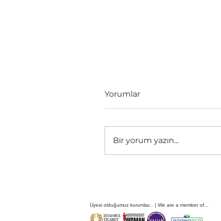
Yorumlar
Bir yorum yazın...
Çerçi Yusuf Mirası,
Restorasyonu
Tamamlanan Konak ile
Bugüne Taşınıyor
Üyesi olduğumuz kurumlar... | We are a member of...