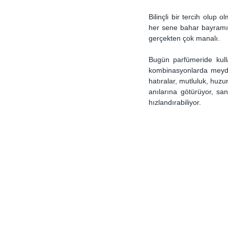
Bilinçli bir tercih olup
her sene bahar bayramı -
gerçekten çok manalı.
Bugün parfümeride kull
kombinasyonlarda meydan
hatıralar, mutluluk, huz
anılarına götürüyor, sani
hızlandırabiliyor.  