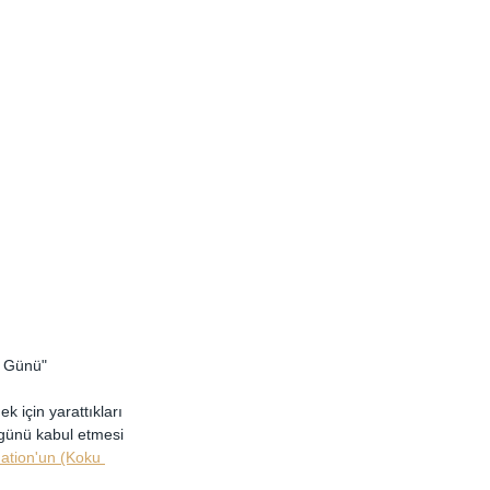
u Günü" 
k için yarattıkları 
u günü kabul etmesi 
tion'un (Koku 