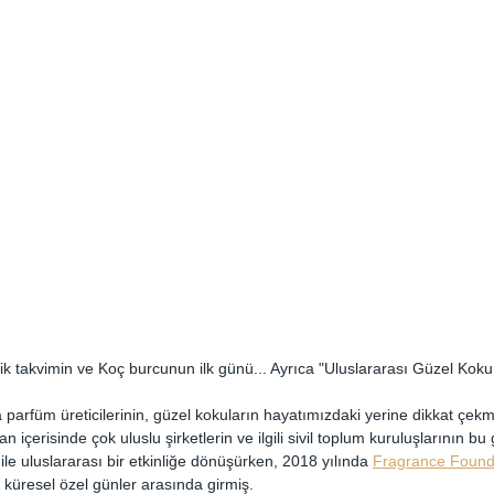
jik takvimin ve Koç burcunun ilk günü... Ayrıca "Uluslararası Güzel Kok
a parfüm üreticilerinin, güzel kokuların hayatımızdaki yerine dikkat çekme
içerisinde çok uluslu şirketlerin ve ilgili sivil toplum kuruluşlarının b
le uluslararası bir etkinliğe dönüşürken, 2018 yılında 
Fragrance Founda
 küresel özel günler arasında girmiş.