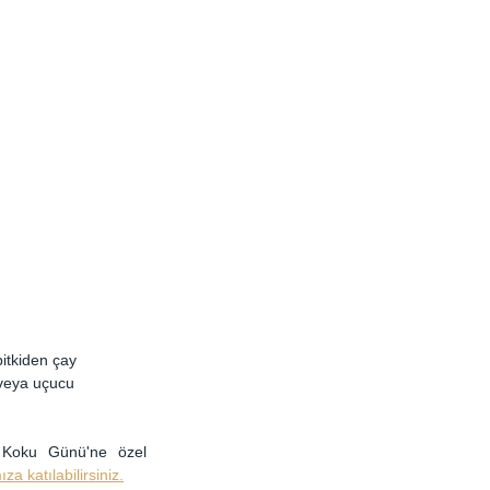
itkiden çay 
 veya uçucu 
 Koku Günü'ne özel 
za katılabilirsiniz.