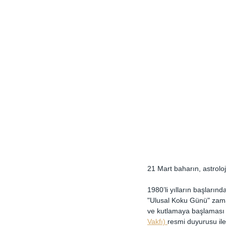
21 Mart baharın, astrolo
1980’li yılların başlarınd
"Ulusal Koku Günü" zaman 
ve kutlamaya başlaması i
Vakfı) 
resmi duyurusu ile