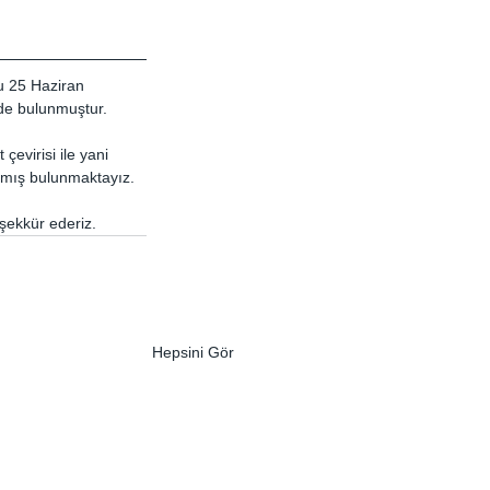
u 25 Haziran 
de bulunmuştur. 
çevirisi ile yani 
lmış bulunmaktayız.
şekkür ederiz.
Hepsini Gör